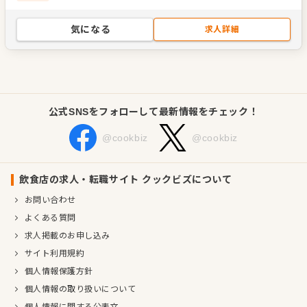
代表者
代表取締役 三瀬 広海
気になる
事業所
熊本県熊本市西区野中３丁目５−６
求人詳細
公式SNSをフォローして最新情報をチェック！
@cookbiz
@cookbiz
飲食店の求人・転職サイト クックビズについて
お問い合わせ
よくある質問
求人掲載のお申し込み
サイト利用規約
個人情報保護方針
個人情報の取り扱いについて
個人情報に関する公表文