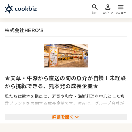
探す
ログイン
メニュー
株式会社HERO'S
★天草・牛深から直送の旬の魚介が自慢！未経験
から挑戦できる、熊本発の成長企業★
私たちは熊本を拠点に、寿司や和食・海鮮料理を中心とした複
数ブランドを展開する成長企業です。強みは、グループ会社が
水産事業を担っていること。毎朝、天草・牛深の港から直送さ
詳細を開く
れる“朝どれ鮮魚”が届き、一般には流通しにくい希少な魚から
高級魚まで幅広い食材を扱うことができます。魚好きや調理に
挑戦したい方にとっては、腕を磨く最高の環境です。