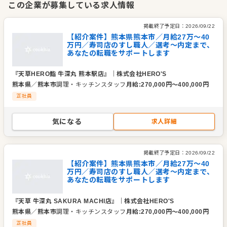
この企業が募集している求人情報
また、当社では長い下積みを強いることはなく、未経験からで
掲載終了予定日：
2026/09/22
も3～6ヶ月で握りやメイン調理を任されるなど、スピーディー
【紹介案件】熊本県熊本市／月給27万～40
万円／寿司店のすし職人／選考～内定まで、
に成長できるのも魅力。経験者であればさらに早く、現場の中
あなたの転職をサポートします
心を担うことも可能です。マニュアルに縛られず、スタッフ一
人ひとりの発想を取り入れて新しいメニューづくりに挑戦でき
『天草HERO鮨 牛深丸 熊本駅店』
｜
株式会社HERO'S
る自由さも当社ならでは。実際に、ある社員が考案した料理が
熊本県
／
熊本市
調理・キッチンスタッフ
月給
:
270,000
円〜
400,000
円
そのままお客様に提供されることもあります。
正社員
さらに、当社は「ブルーシーフードパートナー」に認定され、
気になる
求人詳細
未利用魚を活用して海の資源を守る取り組みも推進中。調理の
技術を学ぶだけでなく、サステナブルな食文化に貢献できるや
掲載終了予定日：
2026/09/22
りがいも感じられます。地域を盛り上げながら、自分の成長と
【紹介案件】熊本県熊本市／月給27万～40
未来の海を守る挑戦に参加しませんか？
万円／寿司店のすし職人／選考～内定まで、
あなたの転職をサポートします
企業情報
『天草 牛深丸 SAKURA MACHI店』
｜
株式会社HERO'S
業種／業態
居酒屋、寿司
熊本県
／
熊本市
調理・キッチンスタッフ
月給
:
270,000
円〜
400,000
円
事業内容
飲食店の運営
正社員