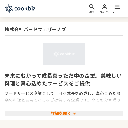
探す
ログイン
メニュー
株式会社バードフェザーノブ
未来にむかって成長真っただ中の企業。美味しい
料理と真心込めたサービスをご提供
フードサービス企業として、日々成長をめざし、真心こめた最
高の料理とおもてなしをご提供する企業です。全てのお客様の
記憶に残る「食体験」を大切に、ただ料理をご提供するだけで
詳細を開く
なく、社員一丸となってお客様一人ひとりと向き合うことで最
高のおもてなしを実現します。