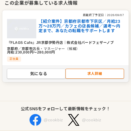
この企業が募集している求人情報
変化の多い時代ですが、常に社会の一歩先を見据えたサービス
を心がけ、お客様の幸せはもちろん、スタッフの幸せ、社会の
掲載終了予定日：
2026/09/07
幸せを考える企業でありたい。
【紹介案件】京都府京都市下京区／月給23
万～28万円／カフェの店長候補／選考～内
これからも「食」の安全を第一に、オリジナリティあふれる事
定まで、あなたの転職をサポートします
業を展開していきたいと考えています。
『FLAGS Cafe』JR京都伊勢丹店
｜
株式会社バードフェザーノブ
企業情報
京都府
／
京都市
店長・マネージャー（候補）
月給
:
230,000
円〜
280,000
円
業種／業態
カフェ
正社員
事業内容
カフェなどを運営
代表者
代表取締役 野田 語
気になる
求人詳細
事業所
東京都港区六本木5-9-17藤森ビル302
公式SNSをフォローして最新情報をチェック！
@cookbiz
@cookbiz