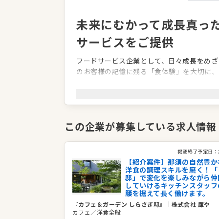
未来にむかって成長真っ
サービスをご提供
フードサービス企業として、日々成長をめざ
のお客様の記憶に残る「食体験」を大切に、
りと向き合うことで最高のおもてなしを実現
変化の多い時代ですが、常に社会の一歩先を
せ、社会の幸せを考える企業でありたい。
この企業が募集している求人情報
企業情報
掲載終了予定日：
【紹介案件】那須の自然豊か
業種／業態
パティスリー・製菓
洋食の調理スキルを磨く！「
事業内容
菓子製造と販売、レストラン事業の経
邸」で変化を楽しみながら仲
していけるキッチンスタッフ
代表者
代表取締役 久保田 令
腰を据えて長く働けます。
事業所
栃木県那須塩原市下田野532-171
『カフェ＆ガーデン しらさぎ邸』
｜
株式会社 庫や
カフェ／洋食全般