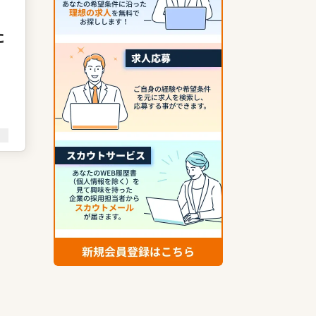
た
と
幸