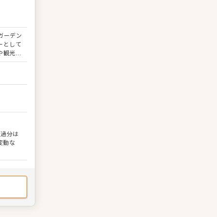
ガーデン
ーとして
や観光で
好評をい
のは、洋
キッチン
の清掃な
ていただ
のスタッ
共に成長
まれた心
超過分は
を据えて
変動な
な洋食の
楽しみつ
です。学
ップを目