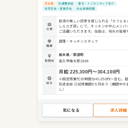
正社員
交通費支給
賞与・インセンティブあり
住宅手当・家族手当
社会保険完備
那須の美しい四季を感じられる「カフェ＆
しらさぎ邸」にて、キッチンの中心メンバ
仕事
ご活躍いただきます。当店は、地元の皆様
訪れる多くのお客様にお食事やデザートが
調理・キッチンスタッフ
ただくカフェレストランです。 お任せする
職種
食の調理全般や仕込み、調理補助といった
業務。これらに加え、食材の発注や厨房内
栃木県
／
那須町
ど、店舗運営に関わる幅広い業務に携わっ
勤務地
高久甲喰木原2888
きます。 メニューのクオリティを高めるため、学ぶ
意欲をお持ちの方を歓迎いたします。周囲
月給
:
225,300
円〜
304,100
円
フと協力しながら、日々の変化を楽しみ、
していける環境が整っています。自然に囲
※固定残業代30時間分40,050円～含む。
地よい空間で、調理の技術を磨きながら腰
給与
別途支給 ◎試用期間6カ月あり（期間中の
長く働けます。 ＜おすすめポイント＞ 観光地とし
し）
て名高い那須の自然を感じながら、本格的
調理スキルを習得できます。日々の変化を
つ、スタッフ同士で高め合える環境が魅力
ぶ意欲を大切にする職場のため、スキルア
気になる
求人詳細
指して腰を据えて長く働けます。