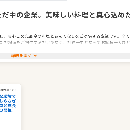
ただ中の企業。美味しい料理と真心込め
し、真心こめた最高の料理とおもてなしをご提供する企業です。全て
ただ料理をご提供するだけでなく、社員一丸となってお客様一人ひ
します。
詳細を開く
見据えたサービスを心がけ、お客様の幸せはもちろん、スタッフの
2026/10/08
な環境で
しらさぎ
営
間と成長
の募集。