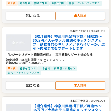
正社員
魚の知識
野菜の知識
お肉の知識
賞与・インセンティブあり
気になる
求人詳細
掲載終了予定日：
2026/11/05
【紹介案件】神奈川県足柄下郡／月給25～
35万円／大手ホテル業態のキッチンスタッ
フ／飲食専門のキャリアアドバイザーが、選
考～内定までをサポートします
『レジーナリゾート箱根雲外荘』
｜
東京建物リゾート株式会社
神奈川県
／
箱根町
調理・キッチンスタッフ
月給
:
250,000
円〜
350,000
円
正社員
経験を活かす
上場企業
社員寮・社宅あり
賞与・インセンティブあり
気になる
求人詳細
掲載終了予定日：
2026/11/05
【紹介案件】神奈川県足柄下郡／月給25～
35万円／大手ホテル業態のキッチンスタッ