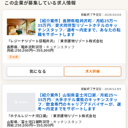
この企業が募集している求人情報
変化の多い時代ですが、常に社会の一歩先を見据えたサービス
を心がけ、お客様の幸せはもちろん、スタッフの幸せ、社会の
掲載終了予定日：
2026/10/26
幸せを考える企業でありたい。
【紹介案件】長野県軽井沢町／月給25万～
35万円／愛犬同伴型リゾートホテルのキッ
これからも「食」の安全を第一に、オリジナリティあふれる事
チンスタッフ／選考～内定まで、あなたの転
業を展開していきたいと考えています。
職をサポートします
『レジーナリゾート旧軽井沢』
｜
東京建物リゾート株式会社
企業情報
長野県
／
軽井沢町
調理・キッチンスタッフ
月給
:
250,000
円〜
350,000
円
業種／業態
ホテル・旅館
正社員
事業内容
1. ホテル業及びこれに関する業務
2. ゴルフ運営業及びこれに関する業務
気になる
3. 温浴施設運営業及びこれに関する業務
求人詳細
4. 不動産関連事業：別荘分譲及びリゾートマンションの管
理・運営業務
不動産仲介業務及び不動産の賃貸借業務
掲載終了予定日：
2026/11/05
その他不動産に関する業務
【紹介案件】山梨県富士河口湖／月給25～
35万円／大手ホテル業態のキッチンスタッ
代表者
代表取締役社長執行役員 加藤 久利
フ／飲食専門のキャリアアドバイザーが、選
考～内定までをサポートします
事業所
東京都中央区橋室町4丁目3番18号東京建物室町ビル9階
『ホテルレジーナ河口湖』
｜
東京建物リゾート株式会社
山梨県
／
富士河口湖町
調理・キッチンスタッフ
月給
:
250,000
円〜
350,000
円