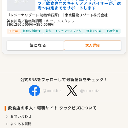
フ／飲食専門のキャリアアドバイザーが、選
考～内定までをサポートします
『レジーナリゾート 箱根仙石原』
｜
東京建物リゾート株式会社
神奈川県
／
箱根町
調理・キッチンスタッフ
月給
:
250,000
円〜
350,000
円
正社員
経験を活かす
賞与・インセンティブあり
野菜の知識
上場企業
気になる
求人詳細
公式SNSをフォローして最新情報をチェック！
@cookbiz
@cookbiz
飲食店の求人・転職サイト クックビズについて
お問い合わせ
よくある質問