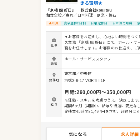
きる環境★
業種／業態
居酒屋、和食全般
『京橋 鮨 好日』
｜
株式会社koujitsu
事業内容
マーケティング事業
和食全般／寿司／日本料理・割烹・懐石
制作/開発事業
正社員
完全週休2日制
日曜定休日
日本酒の知識
広告運用事業
外食事業
D2C事業
▼お客様をお迎えし、心地よい時間をつく
自社メディア事業
ス業務 『京橋 鮨 好日』にて、ホール・サ
仕事
務をお任せします。お客様のお出迎え、ご
代表者
代表取締役 柴田 雄平
理やドリンクの提供、料理説明、簡単なド
事業所
東京都千代田区千駄ヶ谷５丁目２１番
ホール・サービススタッフ
くり、テーブルまわりの準備・片付けなど
職種
仕事です。落ち着いた店内で、一組一組の
合わせた丁寧な対応をお願いします。まず
東京都
／
中央区
流れや料理の内容を覚えるところから始め
勤務地
京橋2-6-17
VORTIII 1F
しょう。 ▼料理やお酒の魅力を、分かりやすく伝え
る役割 当店では、鮨と懐石を組み合わせた
月給
:
290,000
円〜
350,000
円
料理を提供しています。サービススタッフ
を運ぶだけでなく、食材や調理法、料理に
※経験・スキルを考慮のうえ、決定します。
お酒などをお客様へお伝えする大切なポジ
給与
期間6ヶ月（期間中、給与や待遇に変更なし
す。最初から専門知識がなくても大丈夫。
定残業45時間81,497円を含む、超過分は
先輩スタッフの説明を聞きながら、少しず
増やしていけます。 ▼慣れてきたら、調理業務にも
少しずつ挑戦 サービス業務に慣れてきたら
の仕込みや下処理、簡単な盛り付けなどの
気になる
求人詳細
にも携わっていただきます。ゆくゆくは本