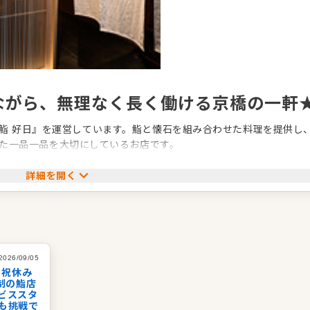
ながら、無理なく長く働ける京橋の一軒
京橋 鮨 好日』を運営しています。鮨と懐石を組み合わせた料理を提供し
た一品一品を大切にしているお店です。
でなく、働きやすさも大切にしていること。有名和食店や鮨店で経
詳細を開く
方、和食の基本、鮨の技術まで、実践を通じて少しずつ学べます。寿
経験を活かして新しい分野に挑戦したい方にもぴったりです。
食業界では珍しい働き方を整えているのも特徴です。仕事にしっかり向
境があります。少人数のお店だからこそ、調理だけでなく接客や店
2026/09/05
く成長できます。
日祝休み
制の鮨店
ビススタ
も挑戦で