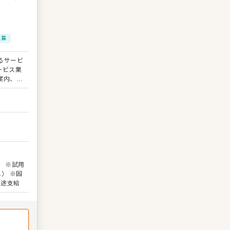
急募
るサービ
ービス業
案内、料
リンクづ
７号第５瑞穂ビル７階
が主なお
お客様に
はお店の
ていきま
コース
は、料理
合わせた
 ※試用
ションで
） ※固
料理長や
別途支給
つ知識を
、食材
調理業務
格的な和