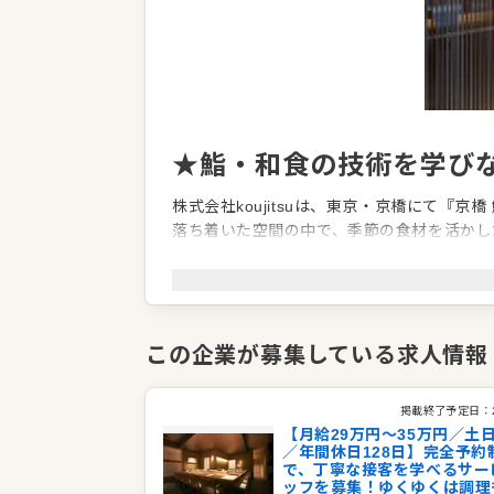
★鮨・和食の技術を学び
株式会社koujitsuは、東京・京橋にて『
落ち着いた空間の中で、季節の食材を活かし
当店の魅力は、鮨や和食の技術を学べるだけ
を積んだ料理長のもと、仕込みや食材の扱い
司経験をお持ちの方はもちろん、飲食店での
この企業が募集している求人情報
また、土日祝休み・年間休日128日と、飲
合いながら、私生活の時間も大切にできる環
掲載終了予定日：
づくりにも関われるため、料理人として幅広
【月給29万円～35万円／土
／年間休日128日】完全予約
で、丁寧な接客を学べるサー
企業情報
ッフを募集！ゆくゆくは調理