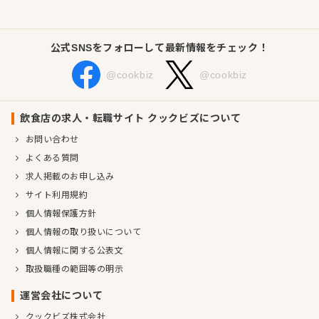
業種／業態
イタリアン
事業内容
イタリアン
公式SNSをフォローして最新情報をチェック！
代表者
代表社員 龍野 洋介
事業所
東京都練馬区豊玉南3-11-19 プラウド練馬豊玉イースト404
@cookbiz
@cookbiz
飲食店の求人・転職サイト クックビズについて
お問い合わせ
よくある質問
求人掲載のお申し込み
サイト利用規約
個人情報保護方針
個人情報の取り扱いについて
個人情報に関する公表文
取扱職種の範囲等の明示
運営会社について
クックビズ株式会社