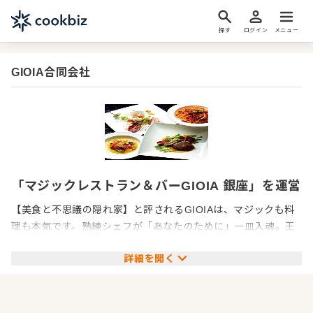
探す
ログイン
メニュー
GIOIA合同会社
「マジックレストラン＆バーGIOIA 銀座」を運営
【美食と不思議の隠れ家】と評されるGIOIAは、マジックも料
理も本気です。熟練シェフが「あなたのために」一皿入魂。王
道から創作まで、テーブルを彩ります。アラカルトでお好きな
詳細を開く
ものをチョイス・少人数向けのコース料理・皆で楽しむ
PartyPlan等…様々なシーンに対応させて頂きます。
企業情報