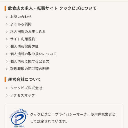
企業情報
飲食店の求人・転職サイト クックビズについて
業種／業態
ホテル・旅館
お問い合わせ
事業内容
顔認証・画像解析事業
よくある質問
AIアバター事業
求人掲載のお申し込み
AI声帯解析事業・網膜解析事業
ロボティクス事業
サイト利用規約
代表者
代表取締役 山本 雄一郎
個人情報保護方針
個人情報の取り扱いについて
事業所
東京都千代田区丸の内2丁目4番1号丸の内ビルディング 28F
xLINK丸ビル個室No.21
個人情報に関する公表文
取扱職種の範囲等の明示
運営会社について
クックビズ株式会社
アクセスマップ
クックビズは「プライバシーマーク」使用許諾業者と
して認定されています。