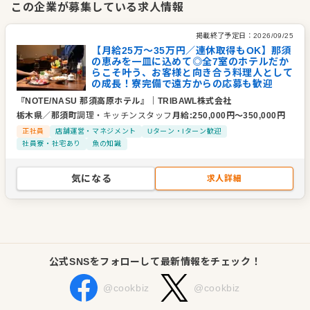
この企業が募集している求人情報
ート感を重視したホテルです。コンセプトは「”香り”」。那須
の豊かな自然がもたらす木々の香り、季節の香り、そしてシェ
掲載終了予定日：
2026/09/25
フが腕をふるう料理の香り。五感で楽しむ上質な時間をお客様
【月給25万～35万円／連休取得もOK】那須
の恵みを一皿に込めて◎全7室のホテルだか
にお届けしています。
らこそ叶う、お客様と向き合う料理人として
の成長！寮完備で遠方からの応募も歓迎
■お客様一人ひとりと向き合う、丁寧な仕事を大切に
『NOTE/NASU 那須高原ホテル』
｜
TRIBAWL株式会社
私たちが大切にしているのは、お客様一人ひとりに寄り添った
栃木県
／
那須町
調理・キッチンスタッフ
月給
:
250,000
円〜
350,000
円
おもてなしです。レストランで提供する料理も、流れ作業のよ
正社員
店舗運営・マネジメント
Uターン・Iターン歓迎
社員寮・社宅あり
魚の知識
うな大量調理ではありません。一皿一皿に心を込め、素材の魅
力を最大限に引き出す。そんな丁寧な仕事ができる環境が、こ
気になる
求人詳細
こにはあります。
■那須から、新たな価値を発信していく
今後は『NOTE/NASU』での成功を基盤に、さらなる事業拡大
も計画しています。スタッフが安心して長く活躍できる環境づ
公式SNSをフォローして最新情報をチェック！
くりにも注力しながら、那須という土地の魅力を発信し、訪れ
るすべての方に感動をお届けできる企業でありたいと考えてい
@cookbiz
@cookbiz
ます。