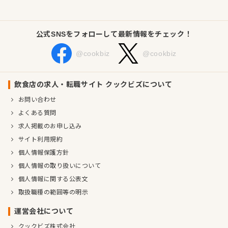
ートしませんか？
企業情報
公式SNSをフォローして最新情報をチェック！
業種／業態
洋食全般
@cookbiz
@cookbiz
代表者
代表取締役社長 土井 雄二郎
事業所
大阪府大阪市北区小松原町3番3号
飲食店の求人・転職サイト クックビズについて
お問い合わせ
よくある質問
求人掲載のお申し込み
サイト利用規約
個人情報保護方針
個人情報の取り扱いについて
個人情報に関する公表文
取扱職種の範囲等の明示
運営会社について
クックビズ株式会社