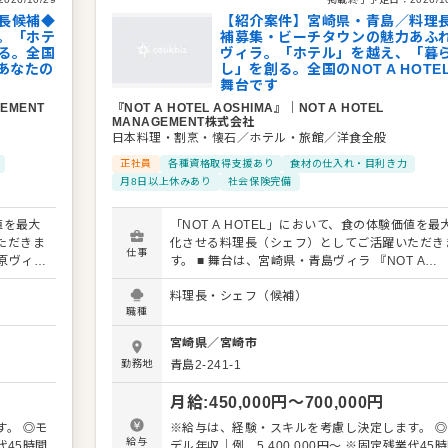
ン設計やコンセプトメイキングへの参画
長候補◆
【紹介案件】宮崎県・青島／料理
。「ホテ
補募集・ビーチタウンの魅力あふ
る。全国
ヴィラ。「ホテル」を越え、「暮
、あなたの
し」を創る。全国のNOT A HOTE
舞台です
GEMENT
『NOT A HOTEL AOSHIMA』
｜
NOT A HOTEL
MANAGEMENT株式会社
日本料理・割烹・懐石／ホテル・旅館／洋食全般
正社員
各種資格取得支援あり
食材の仕入れ・目利き力
月8日以上休みあり
社会保険完備
値を最大
「NOT A HOTEL」において、食の体験価値を最
ただきま
化させる料理長（シェフ）としてご活躍いただき
仕事
す。 ■ 舞台は、宮崎県・青島ヴィラ 『NOT A
90分。那
HOTEL AOSHIMA』は、青島の絶景を望む南国
料理長・シェフ（候補）
原で非日
ゾート。10秒歩けば海にたどり着けます。スポー
職種
荘ヴィラ
やショッピングなど、ビーチタウンのパブリック
プライベ
ペースを拡大し、さらに注目が集まっています。 
宮崎県
／
宮崎市
設内には、青島の味覚を味わうオールデイダイニ
勤務地
青島2-241-1
軸とし
グがあり、地元の食材を贅沢に使った料理やパテ
L」の各
シエが作る本格スイーツご提供しています。 ■ 枠に
月給
:
450,000
円〜
700,000
円
ていま
囚われない、全国を巡る働き方 今回は宮崎の拠
トとの出
を軸としながらも、全国に展開する「NOT A
。 ◎モ
※給与は、経験・スキルを考慮し決定します。 ◎
激し続け
HOTEL」の各拠点を巡回・サポートいただける
給与
デル年収｜例 5,400,000円～ ※固定残業代45時間