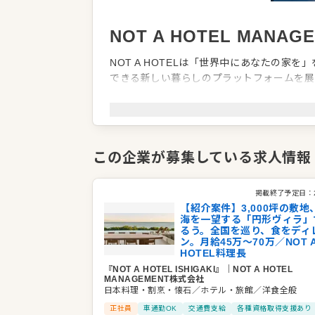
NOT A HOTEL MANA
NOT A HOTELは「世界中にあなたの家
できる新しい暮らしのプラットフォームを展開
売額は120億円を突破するなど、事業を拡大
子会社のNOT A HOTEL MANAGEM
ロジーだけでなく「食」を通じたパーソナラ
この企業が募集している求人情報
プライベートディナーなど、その日の気分で
「選べる自由」こそが最大の贅沢であると考
掲載終了予定日：
り豊かに彩る滞在を提供しています。
【紹介案件】3,000坪の敷地
海を一望する「円形ヴィラ」
るう。全国を巡り、食をディ
企業情報
ン。月給45万〜70万／NOT 
HOTEL料理長
業種／業態
ホテル・旅館
『NOT A HOTEL ISHIGAKI』
｜
NOT A HOTEL
代表者
代表取締役CEO 林 亮治
MANAGEMENT株式会社
日本料理・割烹・懐石／ホテル・旅館／洋食全般
事業所
東京都中央区晴海四丁目７番４号
正社員
車通勤OK
交通費支給
各種資格取得支援あり