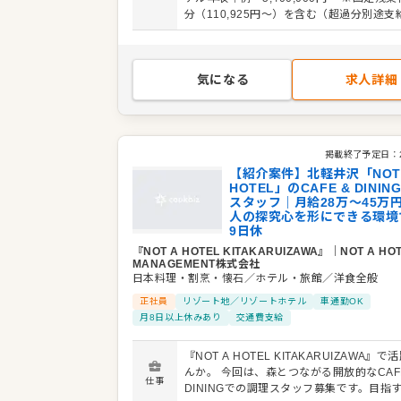
るはずです。 ◎具体的な業務内容 各拠点における
分（110,925円～）を含む（超過分別途支
ダイニング体験のトータルディレクション
用期間：3ヶ月（期間中の労働条件に変更
します。 ・クリエイティブ： 地元食材の
発、独自のメニュー企画（和洋中ジャンル
・マネジメント： コスト管理、衛生管理、
気になる
求人詳細
ーション構築 ・チームビルディング： ス
育、多部門（運営・建築・IT）との連携 
上げ： 経験に応じ、新規拠点のキッチン設
ンセプトメイキングへの参画
掲載終了予定日：
【紹介案件】北軽井沢「NOT
HOTEL」のCAFE & DINI
スタッフ｜月給28万〜45万
人の探究心を形にできる環境
9日休
『NOT A HOTEL KITAKARUIZAWA』
｜
NOT A HO
MANAGEMENT株式会社
日本料理・割烹・懐石／ホテル・旅館／洋食全般
正社員
リゾート地／リゾートホテル
車通勤OK
月8日以上休みあり
交通費支給
『NOT A HOTEL KITAKARUIZAWA』
んか。 今回は、森とつながる開放的なCAFE
仕事
DININGでの調理スタッフ募集です。目指