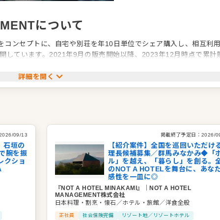
GEMENTについて
を」をコンセプトに、自宅や別荘を年10日単位でシェア購入し、相互利
しています。2021年9月の販売開始以降、2023年12月時点で累計
しています。
詳細を開く
ENTは、ホテルやレストラン運営を担うプロフェッショナル集団です。テク
イズな体験を重視しており、セルフ式のお料理やBBQ、シェフによ
食のスタイルを選択できます。
え、きめ細やかなサービスを通じて、オーナーやゲストの暮らしを
2026/09/13
掲載終了予定日：
2026/0
、石垣の
【紹介案件】全国を巡回いただけ
で腕を振
理長候補募集／群馬みなかみ◆「
レクショ
ル」を越え、「暮らし」を創る。
A
のNOT A HOTELを舞台に、あな
感性を一皿に◎
『NOT A HOTEL MINAKAMI』
｜
NOT A HOTEL
MANAGEMENT株式会社
日本料理・割烹・懐石／ホテル・旅館／洋食全般
正社員
社会保険完備
リゾート地／リゾートホテル