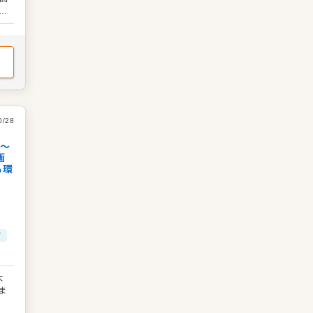
い
※試
性
シ
食
ャ
管
：
携
チ
0/28
万〜
画
る環
す
大
ま