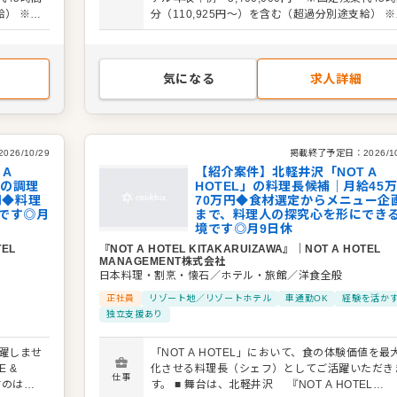
を求めています。新しい土地、新しい食材、新し
給） ※試
分（110,925円～）を含む（超過分別途支給） 
をお任せ
ゲストとの出会いが、あなたの料理人としての感
なし）
用期間：3ヶ月（期間中の労働条件に変更なし）
選定・開
を刺激し続けるはずです。 ◎具体的な業務内容 各
不問）
拠点におけるダイニング体験のトータルディレク
オペレ
ョンをお任せします。 ・クリエイティブ： 地元
気になる
求人詳細
タッフ教
材の選定・開発、独自のメニュー企画（和洋中ジ
・新拠点立
ンル不問） ・マネジメント： コスト管理、衛生
計やコ
理、オペレーション構築 ・チームビルディング
スタッフ教育、多部門（運営・建築・IT）との連
・新拠点立上げ： 経験に応じ、新規拠点のキッ
2026/10/29
掲載終了予定日：
2026/1
ン設計やコンセプトメイキングへの参画
 A
【紹介案件】北軽井沢「NOT A
NGの調理
HOTEL」の料理長候補｜月給45
円◆料理
70万円◆食材選定からメニュー企
です◎月
まで、料理人の探究心を形にでき
境です◎月9日休
TEL
『NOT A HOTEL KITAKARUIZAWA』
｜
NOT A HOTEL
MANAGEMENT株式会社
日本料理・割烹・懐石／ホテル・旅館／洋食全般
正社員
リゾート地／リゾートホテル
車通勤OK
経験を活か
独立支援あり
で活躍しませ
「NOT A HOTEL」において、食の体験価値を最
 &
化させる料理長（シェフ）としてご活躍いただき
仕事
すのは、
す。 ■ 舞台は、北軽井沢 『NOT A HOTEL