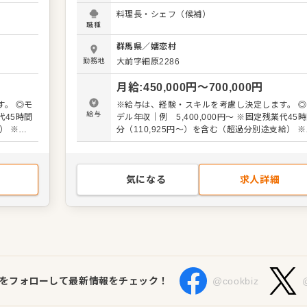
てなし」
KITAKARUIZAWA』は、浅間山麓に広がる広大
料理長・シェフ（候補）
皿を通
の中に佇むヴィラです。囲炉裏料理をメインに季
職種
を届けて
の味覚をご提供するレストラン「石朴」のほか、
ジュアルスタイルのカフェレストラン、キッズパ
群馬県
／
嬬恋村
麓に広がる
クやジムなどもそろっています。 ◎業務内容 各拠
勤務地
大前字細原2286
理をメイ
点での調理全般 メニュー企画 食材選定 発注 品質
石朴」の
衛生管理 スタッフ教育 コスト管理 他部門連携な
月給
:
450,000
円〜
700,000
円
ラン、キ
ど。経験に応じ拠点立ち上げもお任せします。 ＜心
に刻まれる滞在体験を料理でデザインしていきま
。 ◎モ
※給与は、経験・スキルを考慮し決定します。 ◎
調理
ょう＞ ▼ニーズに寄り添う創造性 型にはまらな
給与
デル年収｜例 5,400,000円～ ※固定残業代45時間
質・衛生
多彩な提供スタイルで、お客様の「今」にフィッ
） ※試
分（110,925円～）を含む（超過分別途支給） 
管理 他部
する。常に進化し続ける現場で、提案力を磨けま
なし）
用期間：3ヶ月（期間中の労働条件に変更なし）
業務もお
す。 ▼現場主義の地域貢献 自ら食材を探し、地域
の魅力を掘り起こす。素材選びから携わることで
から携わ
料理人としての探究心を形にできる環境です。 ▼得
気になる
求人詳細
きる環境
意を武器にする自由 和洋中の枠を超え、あなた
得意分野がそのまま拠点のカラーに。自身のスキ
ラーに。
を自由に発揮し、成長を加速させられます。
できま
Sをフォローして最新情報をチェック！
@cookbiz