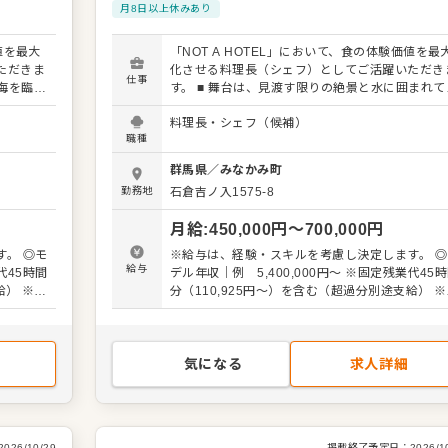
月8日以上休みあり
値を最大
「NOT A HOTEL」において、食の体験価値を最
ただきま
化させる料理長（シェフ）としてご活躍いただき
仕事
す。 ■ 舞台は、見渡す限りの絶景と水に囲まれて過
、新石垣空
ごす山頂のヴィラ 『NOT A HOTEL MINAKAMI
料理長・シェフ（候補）
海沿いエ
は、群馬・みなかみの山頂に、“湯治”の名を冠し
職種
0坪の広
5棟のヴィラです。現代の温泉集落のような宿泊
ョンが自
設で、全7室すべてに専用露天風呂とテラスが備
群馬県
／
みなかみ町
で一望で
ています。ホテルには視覚と味覚で味わう薪火料
勤務地
石倉吉ノ入1575-8
供してい
レストランがあります。滞在中は宿泊専用ラウン
で、自由に飲食を楽しむことができます。 ■ 枠に囚
月給
:
450,000
円〜
700,000
円
開する
われない、全国を巡る働き方 今回は群馬の拠点
ートいた
軸としながらも、全国に展開する「NOT A
。 ◎モ
※給与は、経験・スキルを考慮し決定します。 ◎
しい食
HOTEL」の各拠点を巡回・サポートいただける
給与
デル年収｜例 5,400,000円～ ※固定残業代45時間
料理人と
を求めています。新しい土地、新しい食材、新し
給） ※試
分（110,925円～）を含む（超過分別途支給） 
ゲストとの出会いが、あなたの料理人としての感
なし）
用期間：3ヶ月（期間中の労働条件に変更なし）
ータル
を刺激し続けるはずです。 ◎具体的な業務内容 各
イティ
拠点におけるダイニング体験のトータルディレク
ー企画
ョンをお任せします。 ・クリエイティブ： 地元
気になる
求人詳細
 コスト
材の選定・開発、独自のメニュー企画（和洋中ジ
ームビ
ンル不問） ・マネジメント： コスト管理、衛生
・建
理、オペレーション構築 ・チームビルディング
に応じ、
スタッフ教育、多部門（運営・建築・IT）との連
キングへ
・新拠点立上げ： 経験に応じ、新規拠点のキッ
2026/10/29
掲載終了予定日：
2026/1