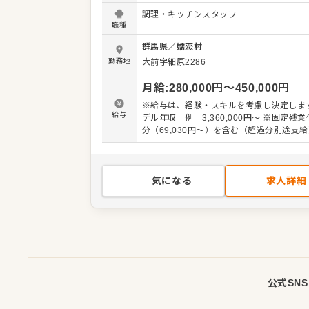
心に響く滞在体験。空間同様に「食・おも
調理・キッチンスタッフ
を重視しています。その瞬間に寄り添う一
職種
し、季節の移り変わりや食の感動、豊かさ
いきましょう。 ■ 舞台は、北軽井沢 『NOT A
群馬県
／
嬬恋村
HOTEL KITAKARUIZAWA』は、浅間山
勤務地
大前字細原2286
広大な森の中に佇むヴィラです。囲炉裏料
ンに季節の味覚をご提供するレストラン「
月給
:
280,000
円〜
450,000
円
ほか、カジュアルスタイルのカフェレスト
ッズパークやジムなどもそろっています。 ＜業務内
※給与は、経験・スキルを考慮し決定します
容＞ ◎経験に合わせてお任せしていきます。 
給与
デル年収｜例 3,360,000円～ ※固定残業代45時間
全般 メニュー企画 食材選定・在庫管理 品
分（69,030円～）を含む（超過分別途支給
管理、 新技術の習得 スタッフ教育 コスト
用期間：3ヶ月（期間中の労働条件に変更
門連携など。 ※経験に応じ運営や立ち上げ
任せします。 ▼地域の魅力を伝えよう 自ら食材を
探し、地域の魅力を掘り起こす。素材選び
気になる
求人詳細
ることで、料理人としての探究心を形にで
です。 ▼得意を武器にする自由 和洋中の枠を超
え、あなたの得意分野がそのまま拠点のカ
自身のスキルを自由に発揮し、成長を加速
す。
公式SN