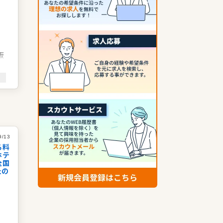
用
販
ノ
る
よ
9/13
る料
ホテ
全国
たの