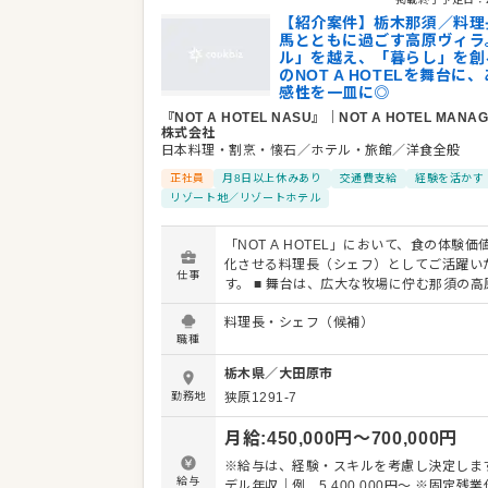
の参画
【紹介案件】栃木那須／料理
馬とともに過ごす高原ヴィラ
ル」を越え、「暮らし」を創
のNOT A HOTELを舞台に
感性を一皿に◎
『NOT A HOTEL NASU』
｜
NOT A HOTEL MANA
株式会社
日本料理・割烹・懐石／ホテル・旅館／洋食全般
正社員
月8日以上休みあり
交通費支給
経験を活かす
リゾート地／リゾートホテル
「NOT A HOTEL」において、食の体験価
化させる料理長（シェフ）としてご活躍い
仕事
す。 ■ 舞台は、広大な牧場に佇む那須の高原ヴィラ
『NOT A HOTEL NASU』は、都心から約
料理長・シェフ（候補）
須に広がる自然と、馬が駆ける穏やかな高
職種
常の時を過ごしていただく、新たな形の別
です。料理は、栃木の地のものを使用した
栃木県
／
大田原市
ートディナーをご提供しています。 ■ 枠に囚われな
勤務地
狭原1291-7
い、全国を巡る働き方 今回は栃木の拠点を
ながらも、全国に展開する「NOT A HOTE
月給
:
450,000
円〜
700,000
円
拠点を巡回・サポートいただける方を求め
す。新しい土地、新しい食材、新しいゲス
※給与は、経験・スキルを考慮し決定します
会いが、あなたの料理人としての感性を刺
給与
デル年収｜例 5,400,000円～ ※固定残業代45時間