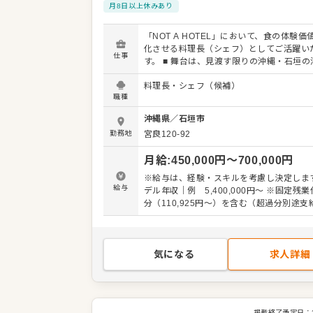
月8日以上休みあり
「NOT A HOTEL」において、食の体験価
化させる料理長（シェフ）としてご活躍い
仕事
す。 ■ 舞台は、見渡す限りの沖縄・石垣の海を臨む
ヴィラ 『NOT A HOTEL ISHIGAKI』は
料理長・シェフ（候補）
港から車で約11分。沖縄県石垣島の南東の
職種
リアに立地する円形のヴィラです。 約3,00
大な敷地にあり、海を一望できるロケーシ
沖縄県
／
石垣市
慢。 客室は4ベッドルームのみ。水平線ま
勤務地
宮良120-92
きるリビング・ダイニングでお料理をご提
ます。 ■ 枠に囚われない、全国を巡る働き方 今回
月給
:
450,000
円〜
700,000
円
は石垣の拠点を軸としながらも、全国に展
「NOT A HOTEL」の各拠点を巡回・サポ
※給与は、経験・スキルを考慮し決定します
だける方を求めています。新しい土地、新
給与
デル年収｜例 5,400,000円～ ※固定残業代45時間
材、新しいゲストとの出会いが、あなたの
分（110,925円～）を含む（超過分別途支
しての感性を刺激し続けるはずです。 ◎具体的な業
用期間：3ヶ月（期間中の労働条件に変更
務内容 各拠点におけるダイニング体験のト
ディレクションをお任せします。 ・クリエ
ブ： 地元食材の選定・開発、独自のメニュ
気になる
求人詳細
（和洋中ジャンル不問） ・マネジメント：
管理、衛生管理、オペレーション構築 ・チ
ルディング： スタッフ教育、多部門（運営
築・IT）との連携 ・新拠点立上げ： 経験
新規拠点のキッチン設計やコンセプトメイ
掲載終了予定日：