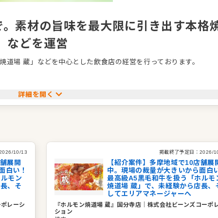
で。素材の旨味を最大限に引き出す本格
」などを運営
焼道場 蔵」などを中心とした飲食店の経営を行っております。
こだわり、厳選した良質な素材だけを仕入れています。炭火でじっ
味と香ばしさを最大限に引き出し、お客様に至福の味わいをご提供
詳細を開く
るよう、活気あふれる心地よい空間づくりと、お客様一人ひとりに寄
っくりとお肉を味わうひとときまで、皆様の笑顔があふれる最高の
2026/10/13
掲載終了予定日：
2026/1
店舗展開
【紹介案件】多摩地域で10店舗展
面白い！
中。現場の裁量が大きいから面白
ホルモン
最高級A5黒毛和牛を扱う「ホルモ
店長、そ
焼道場 蔵」で、未経験から店長、
してエリアマネージャーへ
ーポレーシ
『ホルモン焼道場 蔵』国分寺店
｜
株式会社ビーンズコーポ
ラス国分寺Ⅱ5階
ション