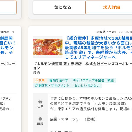
作っていきましょう。
気になる
求人詳細
2026/10/13
掲載終了予定日：
2026/1
店舗展開
【紹介案件】多摩地域で10店舗展
面白い！
中。現場の裁量が大きいから面白
ホルモン
最高級A5黒毛和牛を扱う「ホルモ
店長、そ
焼道場 蔵」で、未経験から店長、
してエリアマネージャーへ
コーポレー
『ホルモン焼道場 蔵』赤坂店
｜
株式会社ビーンズコーポレ
ョン
焼肉
正社員
経験を活かす
キャリアアップ希望者、歓迎
店舗運営・マネジメント
おいしいまかない
クA5
旨さに自信あり。本物のホルモンと最高ランクA
蔵」
の黒毛和牛を堪能できる「ホルモン焼道場 蔵」
仕事
現場の意
が、東京エリアの店長候補を募集します。現場の
アでお店
見を尊重する社風なので、あなたのアイデアでお
店長・マネージャー（候補）
を盛り上げられるやりがいがあります。 具体的な業
職種
ル業務
務内容： ・接客やドリンク作成などのホール業
の数値
・仕込みや調理などのキッチン業務 ・店舗の数