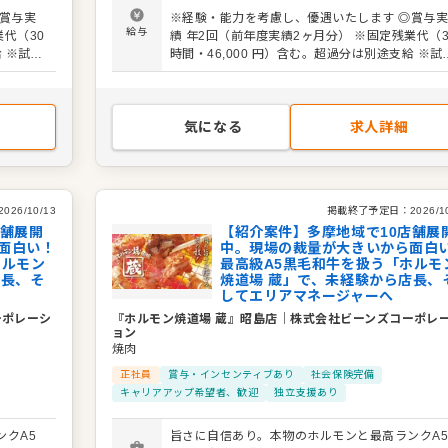
マネージ
スも豊富に用意しています。将来はエリアマネー
賞与実
※経験・能力を考慮し、優遇いたします ◎賞与
も。独立
ャーとして複数店舗をまとめるポジションも。独
給与
績 年2回（前年度実績2ヶ月分） ※固定残業代（30
など、
を目指す方や地元で腰を据えて働きたい方など、
給 ※試用
時間・46,000 円）含む。超過分は別途支給 ※試
していま
様々なバックグラウンドを持つ仲間が活躍してい
期間3ヶ月（期間中も同条件）
ある店を
す。私たちと一緒に、地域に愛される活気ある店
作っていきましょう。
気になる
求人詳細
2026/10/13
掲載終了予定日：
2026/1
店舗展開
【紹介案件】多摩地域で10店舗展
面白い！
中。現場の裁量が大きいから面白
ホルモン
最高級A5黒毛和牛を扱う「ホルモ
店長、そ
焼道場 蔵」で、未経験から店長、
してエリアマネージャーへ
ーポレーシ
『ホルモン焼道場 蔵』昭島店
｜
株式会社ビーンズコーポレ
ョン
焼肉
正社員
賞与・インセンティブあり
社会保険完備
キャリアアップ希望者、歓迎
独立支援あり
クA5
旨さに自信あり。本物のホルモンと最高ランクA