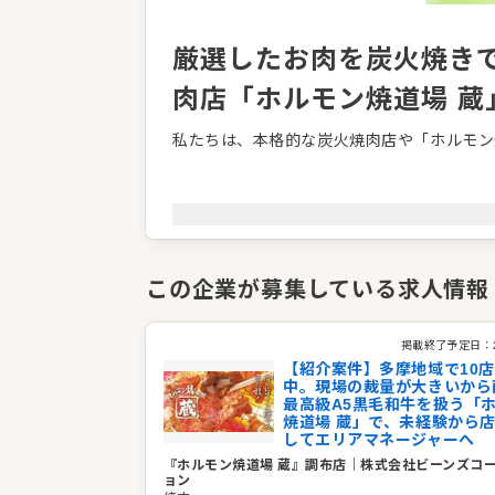
厳選したお肉を炭火焼き
肉店「ホルモン焼道場 蔵
私たちは、本格的な炭火焼肉店や「ホルモン
お肉の美味しさを決める鮮度と質に徹底的に
りと焼き上げることで、お肉本来の豊かな旨
ています。お食事をさらに楽しんでいただけ
り添う丁寧なサービスも大切にしています。
この企業が募集している求人情報
ご家族やご友人との賑やかなお食事から、じ
体験をお届けし続けてまいります。
掲載終了予定日：
【紹介案件】多摩地域で10
中。現場の裁量が大きいから
企業情報
最高級A5黒毛和牛を扱う「
焼道場 蔵」で、未経験から
業種／業態
焼肉
してエリアマネージャーへ
代表者
代表取締役 渡部 嘉明
『ホルモン焼道場 蔵』調布店
｜
株式会社ビーンズコ
ョン
事業所
東京都国分寺市南町3-22-12マーベ