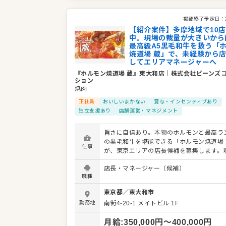
掲載終了予定日：
【紹介案件】多摩地域で10
中。現場の裁量が大きいから
最高級A5黒毛和牛を扱う「
焼道場 蔵」で、未経験から
してエリアマネージャーへ
『ホルモン焼道場 蔵』東大和店
｜
株式会社ビーンズ
ション
焼肉
正社員
おいしいまかない
賞与・インセンティブあり
独立支援あり
店舗運営・マネジメント
旨さに自信あり。本物のホルモンと最高ラン
の黒毛和牛を堪能できる「ホルモン焼道場 
仕事
が、東京エリアの店長候補を募集します。
見を尊重する社風なので、あなたのアイデ
店長・マネージャー（候補）
を盛り上げられるやりがいがあります。 具体的な業
職種
務内容： ・接客やドリンク作成などのホー
・仕込みや調理などのキッチン業務 ・店舗
東京都
／
東大和市
管理や運営全般 最初は接客などの簡単な仕事から
勤務地
南街4-20-1 メイトビル 1F
始めていただき、段階を踏んで管理業務を
ます。肉の仕込みも難しい作業ではないた
月給
:
350,000
円〜
400,000
円
追って着実にスキルを磨ける環境です。 キャリアパ