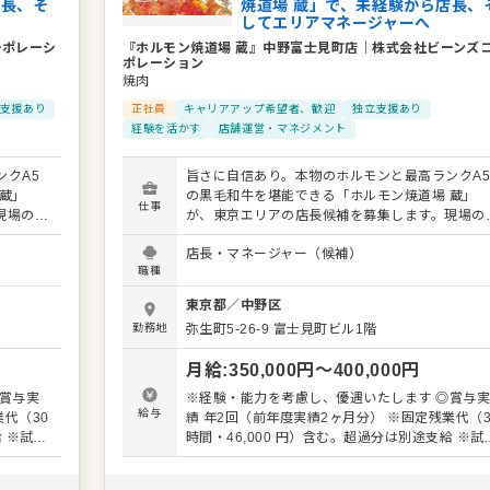
店長、そ
焼道場 蔵」で、未経験から店長、
してエリアマネージャーへ
ーポレーシ
『ホルモン焼道場 蔵』中野富士見町店
｜
株式会社ビーンズ
ポレーション
焼肉
支援あり
正社員
キャリアアップ希望者、歓迎
独立支援あり
経験を活かす
店舗運営・マネジメント
クA5
旨さに自信あり。本物のホルモンと最高ランクA
蔵」
の黒毛和牛を堪能できる「ホルモン焼道場 蔵」
仕事
現場の意
が、東京エリアの店長候補を募集します。現場の
アでお店
見を尊重する社風なので、あなたのアイデアでお
店長・マネージャー（候補）
を盛り上げられるやりがいがあります。 具体的な業
職種
ル業務
務内容： ・接客やドリンク作成などのホール業
の数値
・仕込みや調理などのキッチン業務 ・店舗の数
東京都
／
中野区
管理や運営全般 最初は接客などの簡単な仕事から
勤務地
弥生町5-26-9 富士見町ビル1階
お任せし
始めていただき、段階を踏んで管理業務をお任せ
め、順を
ます。肉の仕込みも難しい作業ではないため、順
月給
:
350,000
円〜
400,000
円
追って着実にスキルを磨ける環境です。 キャリアパ
マネージ
スも豊富に用意しています。将来はエリアマネー
賞与実
※経験・能力を考慮し、優遇いたします ◎賞与
も。独立
ャーとして複数店舗をまとめるポジションも。独
給与
績 年2回（前年度実績2ヶ月分） ※固定残業代（30
など、
を目指す方や地元で腰を据えて働きたい方など、
給 ※試用
時間・46,000 円）含む。超過分は別途支給 ※試
していま
様々なバックグラウンドを持つ仲間が活躍してい
期間3ヶ月（期間中も同条件）
ある店を
す。私たちと一緒に、地域に愛される活気ある店