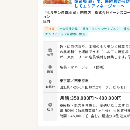
焼道場 蔵」で、未経験から
してエリアマネージャーへ
『ホルモン焼道場 蔵』田無店
｜
株式会社ビーンズコ
ョン
焼肉
正社員
社会保険完備
賞与・インセンティブあり
独立
キャリアアップ希望者、歓迎
旨さに自信あり。本物のホルモンと最高ラン
の黒毛和牛を堪能できる「ホルモン焼道場 
仕事
が、東京エリアの店長候補を募集します。
見を尊重する社風なので、あなたのアイデ
店長・マネージャー（候補）
を盛り上げられるやりがいがあります。 具体的な業
職種
務内容： ・接客やドリンク作成などのホー
・仕込みや調理などのキッチン業務 ・店舗
東京都
／
西東京市
管理や運営全般 最初は接客などの簡単な仕事から
勤務地
田無町4-28-14 田無第2マーブルビル B1F
始めていただき、段階を踏んで管理業務を
ます。肉の仕込みも難しい作業ではないた
月給
:
350,000
円〜
400,000
円
追って着実にスキルを磨ける環境です。 キャリアパ
スも豊富に用意しています。将来はエリア
※経験・能力を考慮し、優遇いたします ◎
ャーとして複数店舗をまとめるポジション
給与
績 年2回（前年度実績2ヶ月分） ※固定残業代（30
を目指す方や地元で腰を据えて働きたい方
時間・46,000 円）含む。超過分は別途支
様々なバックグラウンドを持つ仲間が活躍
期間3ヶ月（期間中も同条件）
す。私たちと一緒に、地域に愛される活気