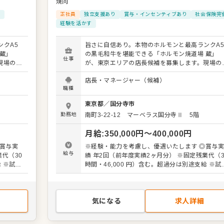
焼肉
備
正社員
独立支援あり
賞与・インセンティブあり
社会保険完
経験を活かす
クA5
旨さに自信あり。本物のホルモンと最高ランクA
蔵」
の黒毛和牛を堪能できる「ホルモン焼道場 蔵」
仕事
現場の意
が、東京エリアの店長候補を募集します。現場の
アでお店
見を尊重する社風なので、あなたのアイデアでお
店長・マネージャー（候補）
を盛り上げられるやりがいがあります。 具体的な業
職種
ル業務
務内容： ・接客やドリンク作成などのホール業
の数値
・仕込みや調理などのキッチン業務 ・店舗の数
東京都
／
国分寺市
管理や運営全般 最初は接客などの簡単な仕事から
勤務地
南町3-22-12 マーベラス国分寺Ⅱ 5階
お任せし
始めていただき、段階を踏んで管理業務をお任せ
め、順を
ます。肉の仕込みも難しい作業ではないため、順
月給
:
350,000
円〜
400,000
円
追って着実にスキルを磨ける環境です。 キャリアパ
マネージ
スも豊富に用意しています。将来はエリアマネー
賞与実
※経験・能力を考慮し、優遇いたします ◎賞与
も。独立
ャーとして複数店舗をまとめるポジションも。独
給与
績 年2回（前年度実績2ヶ月分） ※固定残業代（30
など、
を目指す方や地元で腰を据えて働きたい方など、
給 ※試用
時間・46,000 円）含む。超過分は別途支給 ※試
していま
様々なバックグラウンドを持つ仲間が活躍してい
期間3ヶ月（期間中も同条件）
ある店を
す。私たちと一緒に、地域に愛される活気ある店
作っていきましょう。
気になる
求人詳細