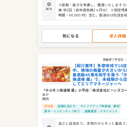
スも豊富に用意しています。将来はエリア
※経験・能力を考慮し、優遇いたします ◎
ャーとして複数店舗をまとめるポジション
給与
績 年2回（前年度実績2ヶ月分） ※固定残業代（30
を目指す方や地元で腰を据えて働きたい方
時間・46,000 円）含む。超過分は別途支
様々なバックグラウンドを持つ仲間が活躍
期間3ヶ月（期間中も同条件）
す。私たちと一緒に、地域に愛される活気
作っていきましょう。
気になる
求人詳細
掲載終了予定日：
【紹介案件】多摩地域で10
中。現場の裁量が大きいから
最高級A5黒毛和牛を扱う「
焼道場 蔵」で、未経験から
してエリアマネージャーへ
『ホルモン焼道場 蔵』小平店
｜
株式会社ビーンズコ
ョン
焼肉
正社員
経験を活かす
キャリアアップ希望者、歓迎
賞与・インセンティブあり
店舗運営・マネジメント
旨さに自信あり。本物のホルモンと最高ラン