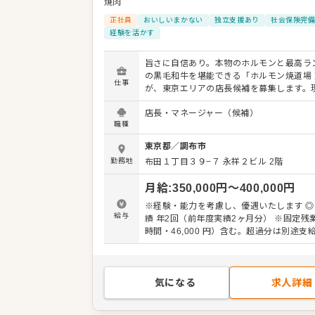
焼肉
正社員
おいしいまかない
独立支援あり
社会保険完
経験を活かす
旨さに自信あり。本物のホルモンと最高ラン
の黒毛和牛を堪能できる「ホルモン焼道場 
仕事
が、東京エリアの店長候補を募集します。
見を尊重する社風なので、あなたのアイデ
店長・マネージャー（候補）
を盛り上げられるやりがいがあります。 具体的な業
職種
務内容： ・接客やドリンク作成などのホー
・仕込みや調理などのキッチン業務 ・店舗
東京都
／
調布市
管理や運営全般 最初は接客などの簡単な仕事から
勤務地
布田１丁目３９−７ 永祥２ビル 2階
始めていただき、段階を踏んで管理業務を
ます。肉の仕込みも難しい作業ではないた
月給
:
350,000
円〜
400,000
円
追って着実にスキルを磨ける環境です。 キャリアパ
スも豊富に用意しています。将来はエリア
※経験・能力を考慮し、優遇いたします ◎
ャーとして複数店舗をまとめるポジション
給与
績 年2回（前年度実績2ヶ月分） ※固定残業代（30
を目指す方や地元で腰を据えて働きたい方
時間・46,000 円）含む。超過分は別途支
様々なバックグラウンドを持つ仲間が活躍
期間3ヶ月（期間中も同条件）
す。私たちと一緒に、地域に愛される活気
作っていきましょう。
気になる
求人詳細