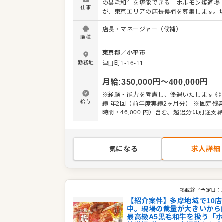
の黒毛和牛を堪能できる「ホルモン焼道場 
仕事
が、東京エリアの店長候補を募集します。
見を尊重する社風なので、あなたのアイデ
店長・マネージャー（候補）
を盛り上げられるやりがいがあります。 具体的な業
職種
務内容： ・接客やドリンク作成などのホー
・仕込みや調理などのキッチン業務 ・店舗
東京都
／
小平市
管理や運営全般 最初は接客などの簡単な仕事から
勤務地
津田町1-16-11
始めていただき、段階を踏んで管理業務を
ます。肉の仕込みも難しい作業ではないた
月給
:
350,000
円〜
400,000
円
追って着実にスキルを磨ける環境です。 キャリアパ
スも豊富に用意しています。将来はエリア
※経験・能力を考慮し、優遇いたします ◎
ャーとして複数店舗をまとめるポジション
給与
績 年2回（前年度実績2ヶ月分） ※固定残業代（30
を目指す方や地元で腰を据えて働きたい方
時間・46,000 円）含む。超過分は別途支
様々なバックグラウンドを持つ仲間が活躍
期間3ヶ月（期間中も同条件）
す。私たちと一緒に、地域に愛される活気
作っていきましょう。
気になる
求人詳細
掲載終了予定日：
【紹介案件】多摩地域で10
中。現場の裁量が大きいから
最高級A5黒毛和牛を扱う「