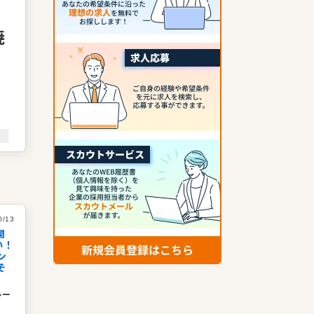
焼
く
し
食
0/13
開
い！
ン
そ
レー