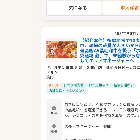
作っていきましょう。
気になる
求人詳細
掲載終了予定日：
【紹介案件】多摩地域で10
中。現場の裁量が大きいから
最高級A5黒毛和牛を扱う「
焼道場 蔵」で、未経験から
してエリアマネージャーへ
『ホルモン焼道場 蔵』久我山店
｜
株式会社ビーンズ
ション
焼肉
正社員
社会保険完備
独立支援あり
経験を活かす
店舗運営・マネジメント
旨さに自信あり。本物のホルモンと最高ラン
の黒毛和牛を堪能できる「ホルモン焼道場 
仕事
が、東京エリアの店長候補を募集します。
見を尊重する社風なので、あなたのアイデ
店長・マネージャー（候補）
を盛り上げられるやりがいがあります。 具体的な業
職種
務内容： ・接客やドリンク作成などのホー
・仕込みや調理などのキッチン業務 ・店舗