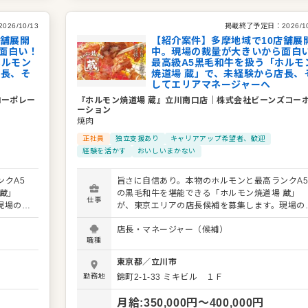
2026/10/13
掲載終了予定日：
2026/1
店舗展開
【紹介案件】多摩地域で10店舗展
面白い！
中。現場の裁量が大きいから面白
ホルモン
最高級A5黒毛和牛を扱う「ホルモ
店長、そ
焼道場 蔵」で、未経験から店長、
してエリアマネージャーへ
コーポレー
『ホルモン焼道場 蔵』立川南口店
｜
株式会社ビーンズコー
ーション
焼肉
正社員
独立支援あり
キャリアアップ希望者、歓迎
経験を活かす
おいしいまかない
クA5
旨さに自信あり。本物のホルモンと最高ランクA
蔵」
の黒毛和牛を堪能できる「ホルモン焼道場 蔵」
仕事
現場の意
が、東京エリアの店長候補を募集します。現場の
アでお店
見を尊重する社風なので、あなたのアイデアでお
店長・マネージャー（候補）
を盛り上げられるやりがいがあります。 具体的な業
職種
ル業務
務内容： ・接客やドリンク作成などのホール業
の数値
・仕込みや調理などのキッチン業務 ・店舗の数
東京都
／
立川市
管理や運営全般 最初は接客などの簡単な仕事から
勤務地
錦町2-1-33 ミキビル １Ｆ
お任せし
始めていただき、段階を踏んで管理業務をお任せ
め、順を
ます。肉の仕込みも難しい作業ではないため、順
月給
:
350,000
円〜
400,000
円
追って着実にスキルを磨ける環境です。 キャリアパ