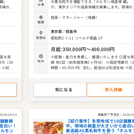
蔵」
の黒毛和牛を堪能できる「ホルモン焼道場 蔵」
仕事
現場の意
が、東京エリアの店長候補を募集します。現場の
アでお店
見を尊重する社風なので、あなたのアイデアでお
店長・マネージャー（候補）
を盛り上げられるやりがいがあります。 具体的な業
職種
ル業務
務内容： ・接客やドリンク作成などのホール業
の数値
・仕込みや調理などのキッチン業務 ・店舗の数
東京都
／
昭島市
管理や運営全般 最初は接客などの簡単な仕事から
勤務地
昭和町2-7-11 リベルテ昭島 1F
お任せし
始めていただき、段階を踏んで管理業務をお任せ
め、順を
ます。肉の仕込みも難しい作業ではないため、順
月給
:
350,000
円〜
400,000
円
追って着実にスキルを磨ける環境です。 キャリアパ
マネージ
スも豊富に用意しています。将来はエリアマネー
賞与実
※経験・能力を考慮し、優遇いたします ◎賞与
も。独立
ャーとして複数店舗をまとめるポジションも。独
給与
績 年2回（前年度実績2ヶ月分） ※固定残業代（30
など、
を目指す方や地元で腰を据えて働きたい方など、
給 ※試用
時間・46,000 円）含む。超過分は別途支給 ※試
していま
様々なバックグラウンドを持つ仲間が活躍してい
期間3ヶ月（期間中も同条件）
ある店を
す。私たちと一緒に、地域に愛される活気ある店
作っていきましょう。
気になる
求人詳細
2026/10/13
掲載終了予定日：
2026/1
店舗展開
【紹介案件】多摩地域で10店舗展
面白い！
中。現場の裁量が大きいから面白
ホルモン
最高級A5黒毛和牛を扱う「ホルモ