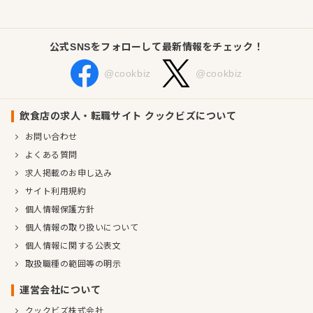
業種／業態
洋食全般、ファミレス、ホテル・旅館、和食全般
事業内容
道の駅・直売所・売店・飲食店の企画、運営、運営受託及び
コンサルティング業務
公式SNSをフォローして最新情報をチェック！
ホテル・旅館・温浴施設等の宿泊温浴施設の企画、運営、運
営受託及びコンサルティング業務
@cookbiz
@cookbiz
農産物・土産品・食料品及び飲料水等の販売
不動産の管理、売買、賃貸及び仲介事業
経営、人材開発、教育、会議・イベントの企画・運営に関す
飲食店の求人・転職サイト クックビズについて
るコンサルティング業務
お問い合わせ
代表者
代表取締役 徳安 素一郎
よくある質問
事業所
長野県長野市東和田８５７−１
求人掲載のお申し込み
サイト利用規約
個人情報保護方針
個人情報の取り扱いについて
個人情報に関する公表文
取扱職種の範囲等の明示
運営会社について
クックビズ株式会社