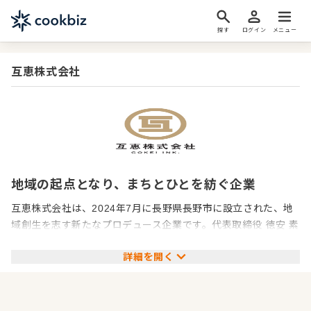
探す
ログイン
メニュー
互恵株式会社
地域の起点となり、まちとひとを紡ぐ企業
互恵株式会社は、2024年7月に長野県長野市に設立された、地
域創生を志す新たなプロデュース企業です。代表取締役 徳安 素
一郎を中心に、「地域を元気にする拠点づくり」をミッション
詳細を開く
に、観光施設・宿泊・温浴・飲食・物販・まちづくり支援まで
事業を展開しています。
企業情報