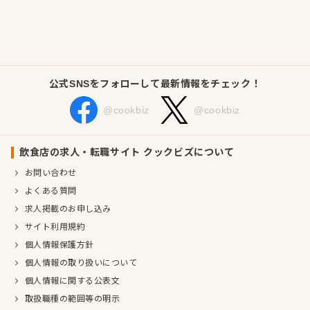
食品物販などをグローバルに展開しています。
その日本初進出の一環として、2026年6月、関西国際空港内に
海外ブランド4店舗を一斉にオープンするプロジェクトがスター
ト。ファストフードやカフェ、中華、洋食業態など、ジャンル
公式SNSをフォローして最新情報をチェック！
の異なるブランドが同時に立ち上がる、スケールの大きなチャ
レンジです。日本法人も立ち上がったばかりで、今回採用され
@cookbiz
@cookbiz
る方は、店舗だけでなく組織そのものを一緒に育てていく「立
ち上げメンバー」となります。
飲食店の求人・転職サイト クックビズについて
外資系企業ならではのフラットな社風や制度づくりも進行中。
お問い合わせ
月9日の休日、有給休暇の高い消化率推奨を目指す仕組み、早
よくある質問
朝・深夜の送迎や手当制度など、安心して長く働ける環境整備
求人掲載のお申し込み
にも力を入れています。空港という国際的な舞台で、ゼロから
サイト利用規約
新しいチームを一緒につくっていきませんか？
個人情報保護方針
企業情報
個人情報の取り扱いについて
業種／業態
カフェ、洋食全般、イタリアン、ファストフード、中華料理
個人情報に関する公表文
取扱職種の範囲等の明示
代表者
代表取締役 廣崎 圭祐