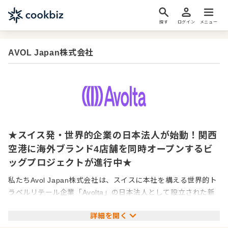
探す
ログイン
メニュー
AVOL Japan株式会社
★スイス発・世界的企業の日本法人が始動！関西
空港に海外ブランド4店舗を同時オープンするビ
ッグプロジェクトが進行中★
私たちAvol Japan株式会社は、スイスに本社を構える世界的ト
ラベルリテール企業「Avolta」の日本法人として設立された新
しい会社です。Avoltaは、世界最大級の旅行小売企業のひとつ
詳細を開く
で、空港・駅・港などの交通ハブを中心に、免税店や飲食店、