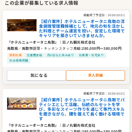
この企業が募集している求人情報
私たちのモットーは、あたたかな空気の流れる「人にやさしい
ホテル」であることです。黒川紀章建築都市設計事務所による
掲載終了予定日：
2026/10/21
重厚なレンガ造りの建物内には、135室の客室をはじめ、地産
【紹介案件】ホテルニューオータニ鳥取の洋
食調理管理職候補として、地元の旬を活かし
地消にこだわった5つの多彩なレストラン、最大900名を収容可
た料理とチーム運営を担い、安定した環境で
能な宴会場、そして人生の節目を彩るウエディング施設を備え
キャリアを築きいていきませんか。
ています。
『ホテルニューオータニ鳥取』
｜
日ノ丸観光株式会社
鳥取県
／
鳥取市
調理・キッチンスタッフ
月給
:
280,000
円〜
380,000
円
契約社員
交通費支給
月8日以上休みあり
社員寮・社宅あり
歴史ある伝統を守りつつも、時代に合わせた進化を続けてお
社会保険完備
り、近年では客室のリニューアルやレストランの改装を行い、
より快適で機能的な空間を提供しています。鳥取砂丘へのアク
気になる
求人詳細
セスも良く、観光やビジネスの拠点としてだけでなく、地域の
皆様が大切なひとときを過ごす「語らいの場」としても親しま
れています。私たちはこれからも、世界に通ずる匠の技と、地
掲載終了予定日：
2026/10/21
域に根差したおもてなしの心で、鳥取の魅力を発信し続けてま
【紹介案件】ホテルニューオータニ鳥取でパ
ティシエとして活躍。伝統のルセットを学
いります。
び、多彩なスイーツ作りを通じて専門スキル
を磨きながら、腰を据えて長く働ける環境で
企業情報
す
業種／業態
ホテル・旅館
『ホテルニューオータニ鳥取』
｜
日ノ丸観光株式会社
鳥取県
／
鳥取市
調理・キッチンスタッフ
月給
:
280,000
円〜
380,000
円