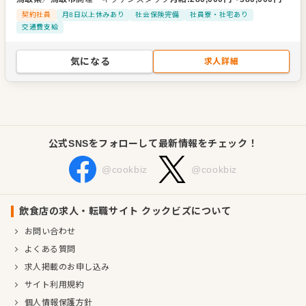
代表者
代表取締役社長 勝井 博久
契約社員
月8日以上休みあり
社会保険完備
社員寮・社宅あり
事業所
鳥取県鳥取市今町2丁目153番地
交通費支給
気になる
求人詳細
公式SNSをフォローして最新情報をチェック！
@cookbiz
@cookbiz
飲食店の求人・転職サイト クックビズについて
お問い合わせ
よくある質問
求人掲載のお申し込み
サイト利用規約
個人情報保護方針