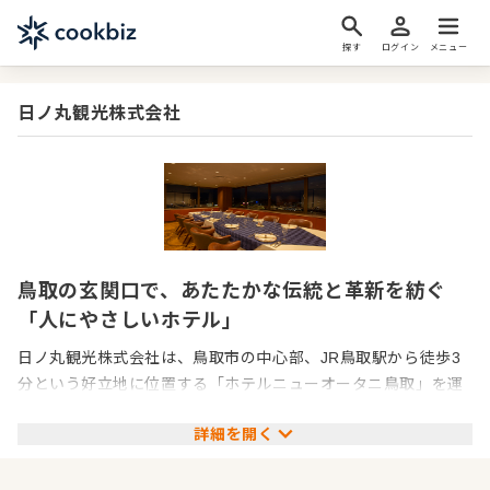
探す
ログイン
メニュー
日ノ丸観光株式会社
鳥取の玄関口で、あたたかな伝統と革新を紡ぐ
「人にやさしいホテル」
日ノ丸観光株式会社は、鳥取市の中心部、JR鳥取駅から徒歩3
分という好立地に位置する「ホテルニューオータニ鳥取」を運
営している企業です。昭和50年（1975年）の開業以来、半世紀
詳細を開く
近くにわたり、鳥取の玄関口を彩るランドマークとして、県内
外から訪れる多くのお客様を温かくお迎えしてまいりました。