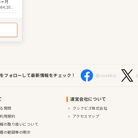
込み
6ヶ月
戦してい
,100
礎を身に
、巻き寿
仕事にも
じっくり
につけな
を一緒に
Sをフォローして最新情報をチェック！
@cookbiz
て
運営会社について
る質問
クックビズ株式会社
利用規約
アクセスマップ
報の取り扱いについて
種の範囲等の明示