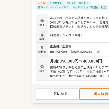
正社員
交通費支給
月8日以上休みあり
賞与・インセンティブあり
キャリアアップ希望者、歓迎
あなたのこれまでの経験と磨いてきた腕を
評価される場所で活かしませんか。 北陸発の人気
仕事
回転寿司ブランド、金沢まいもん寿司福屋
店が新しい料理長を迎えます。 私たちは、
料理長・シェフ（候補）
寿司職人の皆様を前職給与保証という確か
職種
迎えいたします。 金沢まいもん寿司は、北陸の海の
幸を主役に据えた人気回転寿司ブランドで
広島県
／
広島市
2026年1月に広島駅前・福屋11階へ出店
勤務地
南区松原町9-1
福屋広島駅前店 11階
た。当店の板場は手握りに徹底してこだわ
り、職人としての腕の見せ所が豊富にありま
月給
:
350,000
円〜
400,000
円
戦力として、これまで培ってきたすべての
分に発揮していただける環境です。 お任せする業務
前職の給与水準を考慮の上決定いたします。 ◎賞
内容は以下の通りです。 ・魚を捌くなどの
給与
実績 年2回（7月・12月） ※試用期間6ヶ
般 ・寿司の握り（手握り） ・接客 ・一品
中も同条件） 固定残業代（45時間・83,50
理（焼き物・煮物など） ・そのほか、寿司
む。超過分は別途支給
る業務全般 寿司に関わる業務全般をリードし、向
上心を持って板場を支えてくださる職人を
ます。 手握りにこだわる環境で、料理長と
気になる
求人詳細
たの確かな技術を福屋広島駅前店で発揮し
い。経験ある寿司職人として、共に歩んで
間からのご応募をお待ちしています。