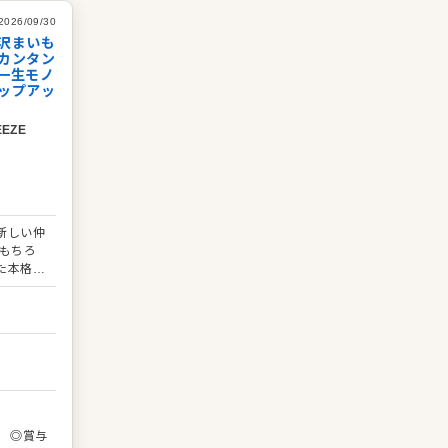
ながら、少しずつ任される範囲を広げていきまし
う。長く一緒に腕を磨いてくれる仲間をお待ちし
2026/09/30
います。
沢まいも
カンタン
一生モノ
ップアッ
EZE
新しい仲
もちろ
た本格的
気の回転
験の方で
スに合わ
、安心し
け（包丁
とからス
る、揚
与