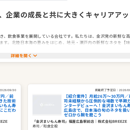
で、企業の成長と共に大きくキャリアアッ
き、飲食事業を展開している会社です。私たちは、金沢発の新鮮な
ます。北陸日本海の恵みをはじめ、地元・瀬戸内の新鮮なネタを【
ことにこだわっています。
詳細を開く
い企業です。これから、より一層地域に愛される店舗づくりを本格的
きくなっていく今だからこそ、企業の成長を肌で感じながら、ご自身
イミングです。私たちと一緒に新しい未来を作っていきませんか。
2026/09/30
掲載終了予定日：
2026/0
万円／前
【紹介案件】月給26万～30万円／
きた技術
司未経験から圧倒的な場数で早期
いもん寿
ンターデビューへ！金沢まいもん
にこだわ
広島店で、日本海の旬のネタを扱
ゼロから腕を磨こう
EZE
「金沢まいもん寿司」福屋広島駅前店
｜
株式会社BREEZE
寿司／和食全般