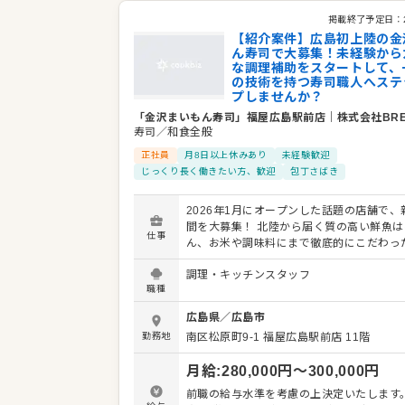
掲載終了予定日：
【紹介案件】広島初上陸の金
ん寿司で大募集！未経験から
な調理補助をスタートして、
の技術を持つ寿司職人へステ
プしませんか？
「金沢まいもん寿司」福屋広島駅前店
｜
株式会社BRE
寿司／和食全般
正社員
月8日以上休みあり
未経験歓迎
じっくり長く働きたい方、歓迎
包丁さばき
2026年1月にオープンした話題の店舗で、
間を大募集！ 北陸から届く質の高い鮮魚は
仕事
ん、お米や調味料にまで徹底的にこだわっ
なお寿司や和食一品料理を提供する、大人
調理・キッチンスタッフ
寿司店が広島に初上陸しました。 私たちが募集す
職種
るのは調理・キッチンスタッフです。未経
も安心して始められるよう、あなたのペー
広島県
／
広島市
せて段階的にお仕事をお任せしていくので
勤務地
南区松原町9-1
福屋広島駅前店 11階
て飛び込んできてください！ お任せする具体的な
お仕事内容です。 ・食材のカットや盛り付
月給
:
280,000
円〜
300,000
円
の扱い方や、キッチンの雰囲気に慣れるこ
タート） ・一品物の調理（和食の基礎とな
前職の給与水準を考慮の上決定いたします。 ◎賞