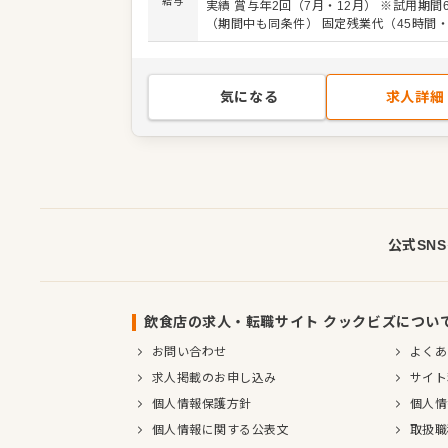
げ物や汁物などの調理をお任せ） ・魚の仕
給与
実績 賞与年2回（7月・12月） ※試用期間
（少しずつ鮮魚の扱い方や、捌き方にも挑
（期間中も同条件） 固定残業代（45時間・64
きましょう） ・洗い物 ＼ここが魅力！／ 最初はカ
円）含む。超過分は別途支給
ンタンな補助からスタートして、徐々に基
つけたら、ゆくゆくは軍艦巻きを作ったり
司を巻いたりと、憧れの寿司職人としての
気になる
求人詳細
どんどんチャレンジしていけます！焦らず
と、一生モノの鮮魚を扱うプロの技術を身
がら、仕事の幅を広げる楽しさとやりがい
実感しましょう！
公式SN
飲食店の求人・転職サイト クックビズについ
お問い合わせ
よくあ
求人掲載のお申し込み
サイト
個人情報保護方針
個人情
個人情報に関する公表文
取扱職