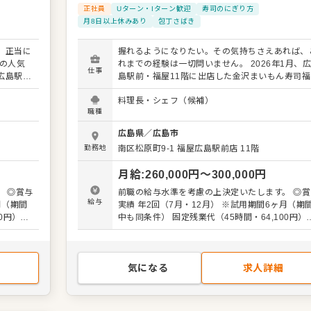
正社員
Uターン・Iターン歓迎
寿司のにぎり方
月8日以上休みあり
包丁さばき
、正当に
握れるようになりたい。その気持ちさえあれば、
れまでの経験は一切問いません。 2026年1月、広
仕事
広島駅前
島駅前・福屋11階に出店した金沢まいもん寿司福
経験ある
広島駅前店では、将来の料理長候補として、ゼロ
料理長・シェフ（候補）
な形でお
ら寿司職人を目指す見習いスタッフを募集してい
職種
す。 当店は北陸で愛され、日本海の旬を活かしたネ
す。
タや米、調味料へのこだわりで支持されてきた回
広島県
／
広島市
いたしまし
寿司ブランドです。なぜ当店が見習いスタートに
勤務地
南区松原町9-1
福屋広島駅前店 11階
ってお
適なのか。それは、多くのお客様が来店されるた
す。 即
め、握りの場数を圧倒的に積める環境だからです
月給
:
260,000
円〜
300,000
円
技術を存
日々入荷する北陸の新鮮な魚に触れながら、魚種
との特徴、捌き方、ネタに合った握り方を現場で
与
前職の給与水準を考慮の上決定いたします。 ◎賞与
仕込み全
度も繰り返し体得できます。やる気と上達の早さ
給与
月（期間
実績 年2回（7月・12月） ※試用期間6ヶ月（期
料理の調
第では、想像より早くカウンターデビューできる
0円）含
中も同条件） 固定残業代（45時間・64,100円）
に関わ
能性もあります。 仕事は先輩があなたの習熟度を見
む。超過分は別途支給
ながら、以下のように段階的に任せていきます。 ・
求めてい
仕込み：ネタの下処理や盛り付けの補助からスタ
してあな
ト ・寿司の握り：先輩の指導のもと、段階的に
気になる
求人詳細
てくださ
テップアップ ・接客：お客様へのご案内や提供 
いける仲
一品料理の調理：焼き物・煮物など 最初はできる
ことから。不定期で開催する握りの研修会も活用