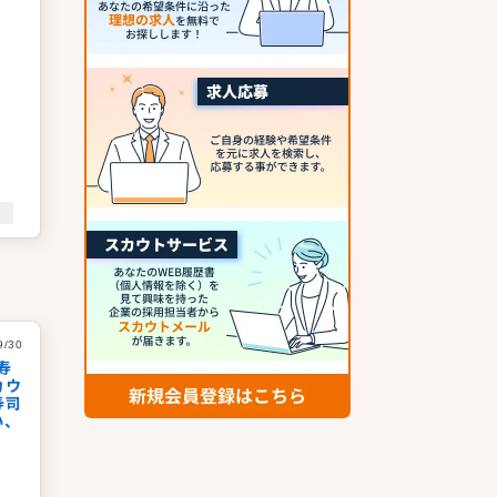
高
味
に
9/30
寿
カウ
寿司
い、