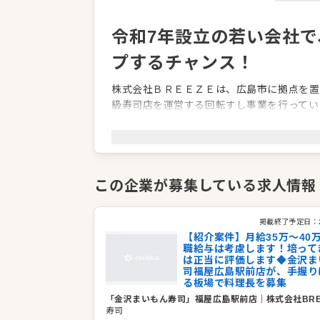
令和7年設立の若い会社
プするチャンス！
株式会社ＢＲＥＥＺＥは、広島市に拠点を置
級寿司店を運営する回転すし事業を行ってい
覚】と【視覚】の両方でお客様にお届けする
当社は令和7年に設立したばかりの非常に若
行っていきます。会社がこれからどんどん大
この企業が募集している求人情報
も大きくキャリアアップしていける絶好のタ
企業情報
掲載終了予定日：
【紹介案件】月給35万～40
業種／業態
寿司
職給与は考慮します！培って
事業内容
飲食事業
は正当に評価します◆金沢ま
司福屋広島駅前店が、手握り
代表者
代表取締役 赤松 憲治
る板場で料理長を募集
事業所
広島県広島市南区松原町９－１
「金沢まいもん寿司」福屋広島駅前店
｜
株式会社BRE
寿司