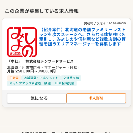
庵」直営6店舗の経営に加え、ぎょうざを主体としたチルド商品
の製造販売を行う企業として、人気チェーンにまで成長してき
この企業が募集している求人情報
ました。
掲載終了予定日：
2026/09/30
私たちの店の目的は、お客様に満足して頂くことにあります。
【紹介案件】北海道の老舗ファミリーレスト
ランを次のステージへ。さらなる体制強化を
お越しいただいたお客様が、値段や品質を気にすることなく、
牽引し、みよしのや信州庵など複数店舗の管
いつでも安心して気軽に楽しくお食事をして頂ける環境を目指
理を担うエリアマネージャーを募集します
しています。私たちはこれからも、お客様に喜ばれる店づくり
をめざしてまいります。
「本社」
｜
株式会社テンフードサービス
北海道
／
札幌市
店長・マネージャー（候補）
企業情報
月給
:
250,000
円〜
340,000
円
業種／業態
ファミレス
正社員
店舗運営・マネジメント
交通費支給
キャリアアップ希望者、歓迎
社会保険完備
事業内容
ぎょうざの「みよしの」の直営店経営
そば処「信州庵」の直営店経営
ぎょうざを主体としたチルド商品の製造販売
気になる
求人詳細
代表者
代表取締役 西田 治
事業所
北海道札幌市東区本町2条10丁目2番1号