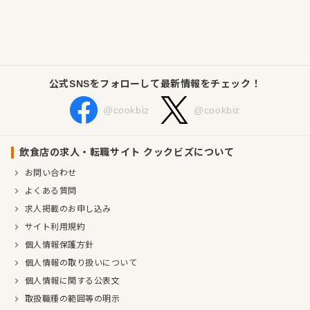
『うどんしき＃六本木うどん』が大切にしているのは、肩ひじ
張らずに立ち寄れる親しみやすさと、きちんと満足できるおい
しさ。ランチや仕事帰りはもちろん、飲んだ後の一杯まで、さ
まざまなシーンで楽しめる一杯を通して、六本木の街に新しい
公式SNSをフォローして最新情報をチェック！
うどんの楽しみ方を届けています。
@cookbiz
@cookbiz
今後は国内だけでなく、海外展開も視野に入れながら、ブラン
ドとしてさらに成長していく予定です。昔から親しまれてきた
日本の食文化を、もっと自由に、もっと身近に。六本木から広
飲食店の求人・転職サイト クックビズについて
がるうどんブランドとして、これからも多くのお客様に愛され
お問い合わせ
るお店づくりを目指していきます。
よくある質問
求人掲載のお申し込み
企業情報
サイト利用規約
業種／業態
うどん・そば
個人情報保護方針
代表者
代表取締役 水野 真生
個人情報の取り扱いについて
事業所
大阪府大阪市北区曾根崎新地１丁目３番３号好陽ビル１階
個人情報に関する公表文
取扱職種の範囲等の明示