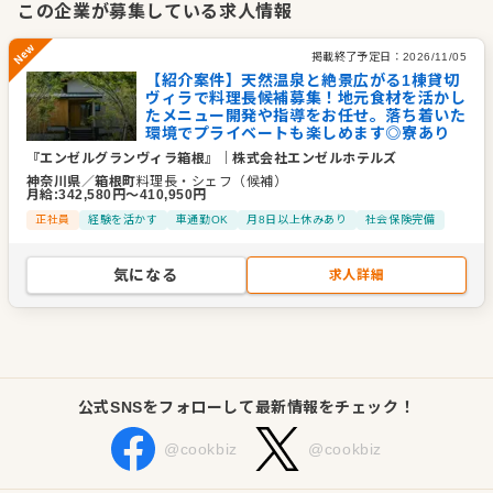
この企業が募集している求人情報
ート施設を展開しています。
掲載終了予定日：
2026/11/05
美しいリゾート地という環境で働きながら、ご自身の理想のラ
【紹介案件】天然温泉と絶景広がる1棟貸切
New
ヴィラで料理長候補募集！地元食材を活かし
イフスタイルを実現することができます。私たちと一緒に、お
たメニュー開発や指導をお任せ。落ち着いた
客様を笑顔にさせるプロを目指しませんか。リゾート地で働く
環境でプライベートも楽しめます◎寮あり
やりがいを感じながら、共に歩んでいきましょう。
『エンゼルグランヴィラ箱根』
｜
株式会社エンゼルホテルズ
神奈川県
／
箱根町
料理長・シェフ（候補）
月給
:
342,580
円〜
410,950
円
企業情報
正社員
経験を活かす
車通勤OK
月8日以上休みあり
社会保険完備
業種／業態
ホテル・旅館
事業内容
リゾートホテル・貸別荘・民泊等宿泊事業、旅行業
気になる
求人詳細
代表者
代表取締役社長 新保 光栄
事業所
東京都千代田区有楽町2丁目10番1号 東京交通会館4階
公式SNSをフォローして最新情報をチェック！
@cookbiz
@cookbiz