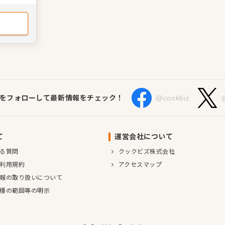
れる病院
を活かし
者様の健
ていただ
Sをフォローして最新情報をチェック！
@cookbiz
て
運営会社について
る質問
クックビズ株式会社
利用規約
アクセスマップ
報の取り扱いについて
種の範囲等の明示