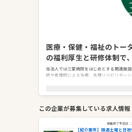
医療・保健・福祉のトー
の福利厚生と研修体制で
当法人では三愛病院をはじめとする関連施設
師や看護師による治療、各種リハビリテーシ
向けて誠心誠意取り組んでおります。
働く環境の整備にも注力しており、積極的な
保育所などの福利厚生を充実させています。
この企業が募集している求人情報
何よりも、職員が患者様や利用者様と一緒に
る気風を守っています。安心して長く活躍で
掲載終了予定日：
【紹介案件】隔週土曜と日祝