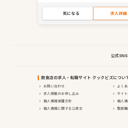
切に対応し、地域のニーズに合った信頼さ
を目標に職員一同努力して参ります。 このような信
頼ある環境のなかで、あなたの資格や経験
気になる
求人詳細
てみませんか。安定した体制のなかで、患
康に貢献できるやりがいを感じながら働い
けます。ご応募をお待ちしております。
公式SN
飲食店の求人・転職サイト クックビズについ
お問い合わせ
よくあ
求人掲載のお申し込み
サイト
個人情報保護方針
個人情
個人情報に関する公表文
取扱職