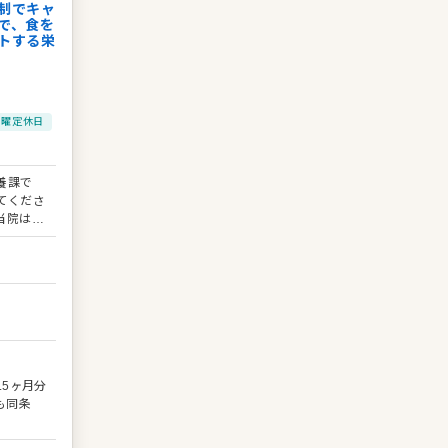
制でキャ
で、食を
トする栄
日曜定休日
養課で
てくださ
当院は直
制のもと
を目指せ
全般で
た。 ・
入院患者
他、関
.5ヶ月分
れは4度目
も同条
いる証し
わせて適