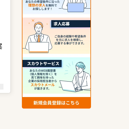
実
医
へ
、
す