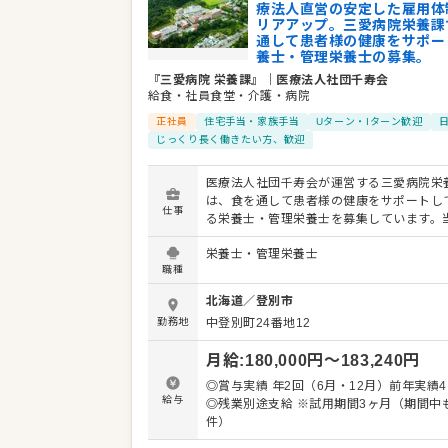
療法人直営の安定した雇用体
企業情報
リアアップ。三愛病院栄養課
通して患者様の健康をサポー
業種／業態
給食・社員食堂・介護・病院
養士・管理栄養士の募集。
事業内容
医療、福祉、保健事業
『三愛病院 栄養課』
｜
医療法人社団千寿会
代表者
理事長・院長 千葉 泰二
給食・社員食堂・介護・病院
事業所
北海道登別市中登別町 24番地12
正社員
住宅手当・家族手当
Uターン・Iターン歓迎
じっくり長く働きたい方、歓迎
医療法人社団千寿会が運営する三愛病院栄
は、食を通して患者様の健康をサポートし
仕事
る栄養士・管理栄養士を募集しています。
営での雇用を行っており、安定した雇用体
栄養士・管理栄養士
で、将来を見据えて着実にキャリアアップ
職種
る環境が整っています。 お任せする主な仕事内容
は、栄養管理や栄養指導、そして給食管理
北海道
／
登別市
す。 具体的な業務内容を以下にまとめまし
勤務地
中登別町24番地12
献立のチェック、栄養管理、食数管理等 ・
の栄養管理業務及び外来栄養指導等 ・その
月給
:
180,000
円〜
183,240
円
連する業務 三愛病院は、2026年3月6日付で日本医
療機能評価機構から機能種別版評価項目
◎賞与実績 年2回（6月・12月）前年実績4
3rdG（Ver.3.0）の認定を受けました。こ
給与
◎残業別途支給 ※試用期間3ヶ月（期間中
の更新であり、確かな医療体制を維持して
件）
です。今後も医療・保健・福祉の変化に合