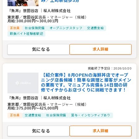
み／上町駅徒歩3分
『魚丼』世田谷店
｜
桜人材株式会社
東京都
／
世田谷区
店長・マネージャー（候補）
月給
:
300,000
円〜
300,001
円
正社員
社会保険完備
オープニングスタッフ
交通費支給
飲食バイト経験者歓迎
気になる
求人詳細
掲載終了予定日：
2026/10/20
【紹介案件】8月OPENの海鮮丼店でオープ
ニング店長候補！簡単な調理と接客がメイン
の業務です。マニュアル完備＆14日間の研
修でイチからお店づくりに挑戦できます！
『魚丼』世田谷店
｜
桜人材株式会社
東京都
／
世田谷区
店長・マネージャー（候補）
月給
:
375,000
円〜
425,000
円
正社員
交通費支給
社会保険完備
賞与・インセンティブあり
気になる
求人詳細