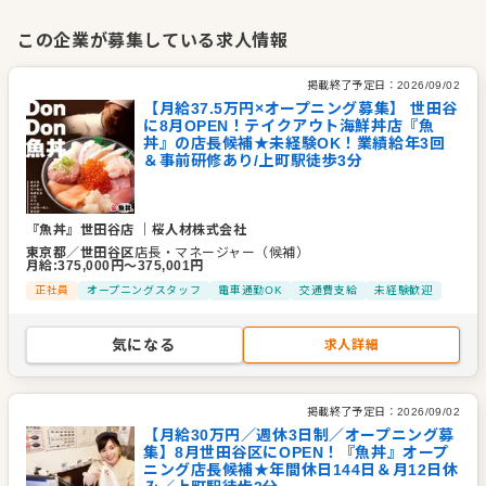
手掛けるのは、テイクアウトを中心とした海鮮丼ブランド『魚
丼』。定番の海鮮丼はもちろん、炙り・漬け・創作系など、豊
この企業が募集している求人情報
富なラインナップをリーズナブルに楽しめるブランドとして、
多くのお客様に親しまれています。
掲載終了予定日：
2026/09/02
【月給37.5万円×オープニング募集】 世田谷
に8月OPEN！テイクアウト海鮮丼店『魚
私たちが目指すのは、おいしい海鮮丼を提供するだけではあり
丼』の店長候補★未経験OK！業績給年3回
ません。毎日気軽に立ち寄れる身近なお店として、地域のお客
＆事前研修あり/上町駅徒歩3分
様に長く愛される店舗づくりを大切にしています。
『魚丼』世田谷店
｜
桜人材株式会社
人と向き合う会社だからこそ、人とのつながりを大切にしたサ
東京都
／
世田谷区
店長・マネージャー（候補）
ービスを追求し、新しい飲食事業を通じて、地域に笑顔を届け
月給
:
375,000
円〜
375,001
円
られる存在を目指しています。
正社員
オープニングスタッフ
電車通勤OK
交通費支給
未経験歓迎
企業情報
気になる
求人詳細
業種／業態
和食全般
代表者
代表取締役 小川 晶子
掲載終了予定日：
2026/09/02
事業所
東京都世田谷区中町5-10-22
【月給30万円／週休3日制／オープニング募
集】8月世田谷区にOPEN！『魚丼』オープ
ニング店長候補★年間休日144日＆月12日休