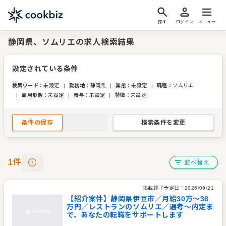
探す
ログイン
メニュー
静岡県、ソムリエの求人検索結果
設定されている条件
検索ワード
：
未設定
|
勤務地
：
静岡県
|
業態
：
未設定
|
職種
：
ソムリエ
|
雇用形態
：
未設定
|
給与
：
未設定
|
特徴
：
未設定
条件の保存
検索条件を変更
1
件
並べ替え
掲載終了予定日：
2026/09/21
【紹介案件】静岡県伊豆市／月給30万～38
万円／レストランのソムリエ／選考～内定ま
で、あなたの転職をサポートします