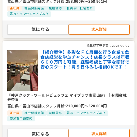
富山県
／
富山市
店舗スタッフ
月給
:
258,960
円〜
258,961
円
正社員
社会保険完備
制服貸与
社員寮・社宅あり
賞与・インセンティブあり
気になる
求人詳細
掲載終了予定日：
2026/09/07
【紹介案件】多彩なＦＣ展開を行う企業で飲
食店経営を学ぶチャンス！店長クラスは年収
６００万円も可能。経験考慮と丁寧な研修で
安心スタート！月８日休みも相談OKです！
『神戸クック・ワールドビュッフェ マイプラザ南富山店』
｜
有限会社
寿奈賀
富山県
／
富山市
店舗スタッフ
月給
:
210,000
円〜
320,000
円
正社員
社会保険完備
制服貸与
賞与・インセンティブあり
交通費全額支給
気になる
求人詳細