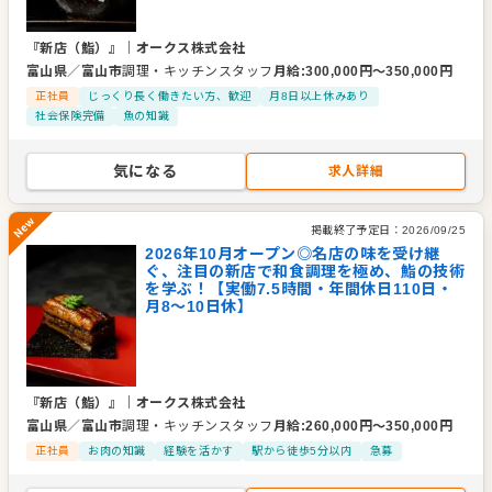
『新店（鮨）』
｜
オークス株式会社
富山県
／
富山市
調理・キッチンスタッフ
月給
:
300,000
円〜
350,000
円
正社員
じっくり長く働きたい方、歓迎
月8日以上休みあり
社会保険完備
魚の知識
気になる
求人詳細
掲載終了予定日：
2026/09/25
2026年10月オープン◎名店の味を受け継
New
ぐ、注目の新店で和食調理を極め、鮨の技術
を学ぶ！【実働7.5時間・年間休日110日・
月8～10日休】
『新店（鮨）』
｜
オークス株式会社
富山県
／
富山市
調理・キッチンスタッフ
月給
:
260,000
円〜
350,000
円
正社員
お肉の知識
経験を活かす
駅から徒歩5分以内
急募