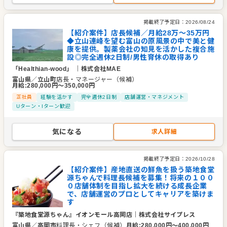
掲載終了予定日：
2026/08/24
【紹介案件】店長候補／月給28万～35万円
◆立山連峰を望む富山の原風景の中で美と健
康を提供。製薬会社の知見を活かした複合施
設◎完全週休2日制/男性育休の取得あり
「Healthian-wood」
｜
株式会社MAE
富山県
／
立山町
店長・マネージャー（候補）
月給
:
280,000
円〜
350,000
円
正社員
経験を活かす
完全週休2日制
店舗運営・マネジメント
Uターン・Iターン歓迎
気になる
求人詳細
掲載終了予定日：
2026/10/28
【紹介案件】産地直送の鮮魚を扱う築地食堂
源ちゃんで料理長候補を募集！将来の１００
０店舗体制を目指し拡大を続ける成長企業
で、店舗運営のプロとしてキャリアを築けま
す
『築地食堂源ちゃん』イオンモール高岡店
｜
株式会社サイプレス
富山県
／
高岡市
料理長・シェフ（候補）
月給
:
280,000
円〜
400,000
円