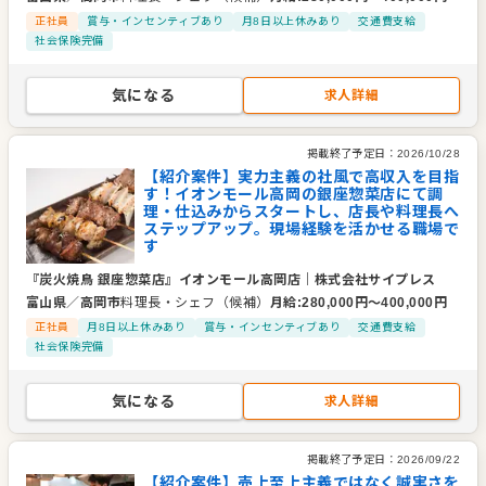
正社員
賞与・インセンティブあり
月8日以上休みあり
交通費支給
社会保険完備
気になる
求人詳細
掲載終了予定日：
2026/10/28
【紹介案件】実力主義の社風で高収入を目指
す！イオンモール高岡の銀座惣菜店にて調
理・仕込みからスタートし、店長や料理長へ
ステップアップ。現場経験を活かせる職場で
す
『炭火焼鳥 銀座惣菜店』イオンモール高岡店
｜
株式会社サイプレス
富山県
／
高岡市
料理長・シェフ（候補）
月給
:
280,000
円〜
400,000
円
正社員
月8日以上休みあり
賞与・インセンティブあり
交通費支給
社会保険完備
気になる
求人詳細
掲載終了予定日：
2026/09/22
【紹介案件】売上至上主義ではなく誠実さを