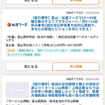
気になる
求人詳細
掲載終了予定日：
2026/10/06
【紹介案件】富山・松屋フーズで10〜20店
舗を動かすエリアマネジャーへ！月9～10日
休み◆年1回の自己申告書や社内公募制で、
あなたの意欲とビジョンを形にできる！
『松屋』富山田中町店（松のや併設）
｜
株式会社松屋フーズホールディ
ングス
富山県
／
富山市
店舗スタッフ
月給
:
211,000
円〜
267,000
円
正社員
経験を活かす
賞与・インセンティブあり
住宅手当・家族手当
キャリアアップ希望者、歓迎
気になる
求人詳細
掲載終了予定日：
2026/11/05
【紹介案件】独自の店内調理で職人の技術が
身につくラーメン山岡家！上場企業ならでは
の手厚い待遇と徹底したシフト管理で、残業
大幅削減＆有給取得率も高い安心の労働環境
『ラーメン山岡家』富山田尻店
｜
株式会社丸千代山岡家