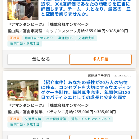
追求。360度評価であなたの頑張りを正当に
評価します。チーム一丸となり、最高の一皿
と空間を創りませんか。
『アマンダンピーク』
｜
株式会社オンザページ
富山県
／
富山市
調理・キッチンスタッフ
月給
:
255,000
円〜
385,000
円
正社員
月8日以上休みあり
車通勤OK
交通費支給
住宅手当・家族手当
気になる
求人詳細
掲載終了予定日：
2026/09/22
【紹介案件】あなたの感性が20万人の記憶
に残る。コンセプトを大切にするウエディン
グケーキ制作。福利厚生充実、年間休日120
日でパティシエとしての成長と安定を両立
『アマンダンピーク』
｜
株式会社オンザページ
富山県
／
富山市
製菓、パティシエ
月給
:
255,000
円〜
385,000
円
正社員
交通費支給
社会保険完備
賞与・インセンティブあり
住宅手当・家族手当