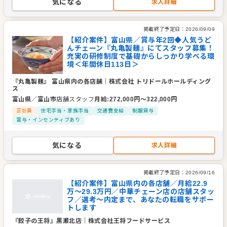
気になる
求人詳細
掲載終了予定日：
2026/09/09
【紹介案件】富山県／賞与年2回◆人気うど
んチェーン『丸亀製麺』にてスタッフ募集！
充実の研修制度で基礎からしっかり学べる環
境＜年間休日113日＞
『丸亀製麺』 富山県内の各店舗
｜
株式会社 トリドールホールディング
ス
富山県
／
富山市
店舗スタッフ
月給
:
272,000
円〜
322,000
円
正社員
住宅手当・家族手当
交通費支給
制服貸与
賞与・インセンティブあり
気になる
求人詳細
掲載終了予定日：
2026/09/16
【紹介案件】富山県内の各店舗／月給22.9
万～29.3万円／中華チェーン店の店舗スタッ
フ／選考～内定まで、あなたの転職をサポー
トします
『餃子の王将』黒瀬北店
｜
株式会社王将フードサービス