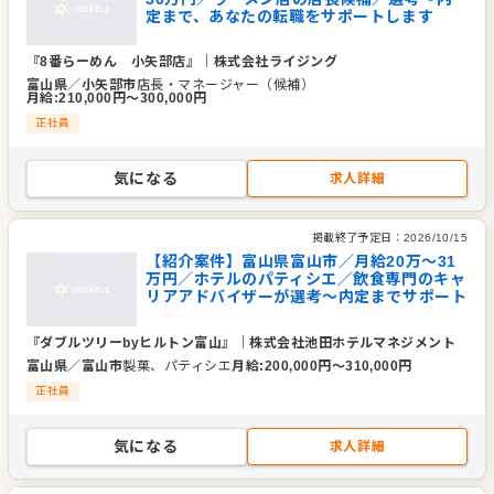
定まで、あなたの転職をサポートします
『8番らーめん 小矢部店』
｜
株式会社ライジング
富山県
／
小矢部市
店長・マネージャー（候補）
月給
:
210,000
円〜
300,000
円
正社員
気になる
求人詳細
掲載終了予定日：
2026/10/15
【紹介案件】富山県富山市／月給20万～31
万円／ホテルのパティシエ／飲食専門のキャ
リアアドバイザーが選考～内定までサポート
『ダブルツリーbyヒルトン富山』
｜
株式会社池田ホテルマネジメント
富山県
／
富山市
製菓、パティシエ
月給
:
200,000
円〜
310,000
円
正社員
気になる
求人詳細