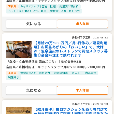
富山県
／
富山市
調理・キッチンスタッフ
月給
:
286,000
円〜
400,000
円
正社員
キャリアアップ希望者、歓迎
交通費全額支給
じっくり長く働きたい方、歓迎
食材の仕入れ・目利き力
気になる
求人詳細
掲載終了予定日：
2026/08/22
【月給28万～30万円／月8日休み／温泉利用
可】お風呂あがりの「おいしい」で、大好
評！温泉施設のレストランで調理スタッフ募
集◎宴会料理まで携われます
『舟橋・立山天然温泉 湯めごこち』
｜
株式会社M&B
富山県
／
舟橋村
調理・キッチンスタッフ
月給
:
280,000
円〜
300,000
円
正社員
食材の仕入れ・目利き力
お肉の知識
メニュー・商品開発
制服貸与
気になる
求人詳細
掲載終了予定日：
2026/10/20
【紹介案件】独自ポジションを築く専門店で
一から店舗作りに挑戦！同期と絆を深めなが