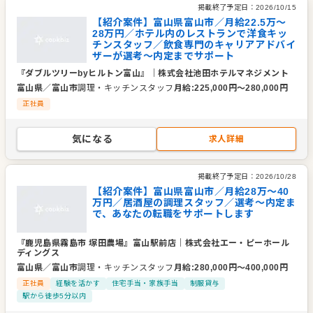
掲載終了予定日：
2026/10/15
【紹介案件】富山県富山市／月給22.5万～
28万円／ホテル内のレストランで洋食キッ
チンスタッフ／飲食専門のキャリアアドバイ
ザーが選考～内定までサポート
『ダブルツリーbyヒルトン富山』
｜
株式会社池田ホテルマネジメント
富山県
／
富山市
調理・キッチンスタッフ
月給
:
225,000
円〜
280,000
円
正社員
気になる
求人詳細
掲載終了予定日：
2026/10/28
【紹介案件】富山県富山市／月給28万～40
万円／居酒屋の調理スタッフ／選考～内定ま
で、あなたの転職をサポートします
『鹿児島県霧島市 塚田農場』富山駅前店
｜
株式会社エー・ピーホール
ディングス
富山県
／
富山市
調理・キッチンスタッフ
月給
:
280,000
円〜
400,000
円
正社員
経験を活かす
住宅手当・家族手当
制服貸与
駅から徒歩5分以内