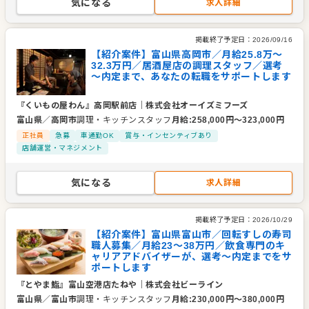
気になる
求人詳細
掲載終了予定日：
2026/09/16
【紹介案件】富山県高岡市／月給25.8万～
32.3万円／居酒屋店の調理スタッフ／選考
～内定まで、あなたの転職をサポートします
『くいもの屋わん』高岡駅前店
｜
株式会社オーイズミフーズ
富山県
／
高岡市
調理・キッチンスタッフ
月給
:
258,000
円〜
323,000
円
正社員
急募
車通勤OK
賞与・インセンティブあり
店舗運営・マネジメント
気になる
求人詳細
掲載終了予定日：
2026/10/29
【紹介案件】富山県富山市／回転すしの寿司
職人募集／月給23～38万円／飲食専門のキ
ャリアアドバイザーが、選考～内定までをサ
ポートします
『とやま鮨』富山空港店たねや
｜
株式会社ビーライン
富山県
／
富山市
調理・キッチンスタッフ
月給
:
230,000
円〜
380,000
円