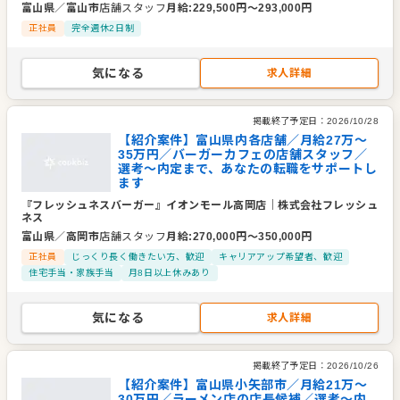
富山県
／
富山市
店舗スタッフ
月給
:
229,500
円〜
293,000
円
正社員
完全週休2日制
気になる
求人詳細
掲載終了予定日：
2026/10/28
【紹介案件】富山県内各店舗／月給27万～
35万円／バーガーカフェの店舗スタッフ／
選考～内定まで、あなたの転職をサポートし
ます
『フレッシュネスバーガー』イオンモール高岡店
｜
株式会社フレッシュ
ネス
富山県
／
高岡市
店舗スタッフ
月給
:
270,000
円〜
350,000
円
正社員
じっくり長く働きたい方、歓迎
キャリアアップ希望者、歓迎
住宅手当・家族手当
月8日以上休みあり
気になる
求人詳細
掲載終了予定日：
2026/10/26
【紹介案件】富山県小矢部市／月給21万～
30万円／ラーメン店の店長候補／選考～内