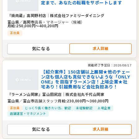
定まで、あなたの転職をサポートします
『焼肉蔵』高岡野村店
｜
株式会社ファミリーダイニング
富山県
／
高岡市
店長・マネージャー（候補）
月給
:
250,000
円〜
400,200
円
正社員
気になる
求人詳細
掲載終了予定日：
2026/08/17
【紹介案件】150店舗以上展開★他のチェー
ン店も個人店も真似できないような「ONLY
ONE」を目指すラーメン店！上場企業★社
宅あり！引越費用など会社負担あり！
『ラーメン山岡家』富山田尻店
｜
株式会社丸千代山岡家
富山県
／
富山市
店舗スタッフ
月給
:
230,000
円〜
360,000
円
正社員
じっくり長く働きたい方、歓迎
未経験歓迎
上場企業
店舗運営・マネジメント
気になる
求人詳細