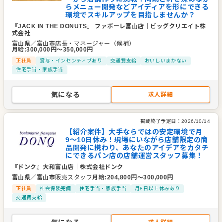
らメニュー開発などアイディアを形にできる
環境でスキルアップを目指しませんか？
『JACK IN THE DONUTS』 ファボーレ富山店
｜
ビッグクリエイト株
式会社
富山県
／
富山市
店長・マネージャー（候補）
月給
:
300,000
円〜
350,000
円
正社員
賞与・インセンティブあり
交通費支給
おいしいまかない
住宅手当・家族手当
気になる
求人詳細
掲載終了予定日：
2026/10/14
【紹介案件】大手ならではの安定環境で月
9〜10日休み！現場にいながら店舗限定の商
品開発に携わり、あなたのアイデアをカタチ
にできるパン店の店舗運営スタッフ募集！
『ドンク』大和富山店
｜
株式会社ドンク
富山県
／
富山市
販売スタッフ
月給
:
204,800
円〜
300,000
円
正社員
社会保険完備
住宅手当・家族手当
月8日以上休みあり
交通費支給