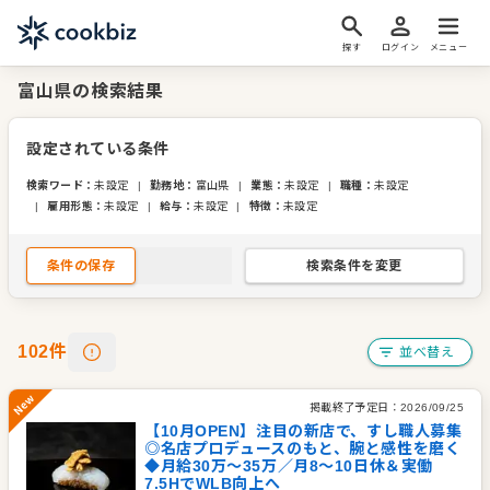
探す
ログイン
メニュー
富山県の検索結果
設定されている条件
検索ワード
：
未設定
|
勤務地
：
富山県
|
業態
：
未設定
|
職種
：
未設定
|
雇用形態
：
未設定
|
給与
：
未設定
|
特徴
：
未設定
条件の保存
検索条件を変更
102
件
並べ替え
掲載終了予定日：
2026/09/25
【10月OPEN】注目の新店で、すし職人募集
New
◎名店プロデュースのもと、腕と感性を磨く
◆月給30万～35万／月8～10日休＆実働
7.5HでWLB向上へ