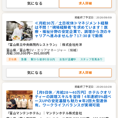
気になる
求人詳細
掲載終了予定日：
2026/09/09
≪月給30万／土日祝休≫マネジメント経験
は不問！“現場経験者”を求めています！医
療・福祉分野の安定企業で、調理から次のキ
ャリアへ進みませんか？17:30まで勤務
『富山県立中央病院内レストラン』
｜
株式会社光洋
富山県
／
富山市
SV・エリアマネージャー（候補）
月給
:
300,000
円〜
350,000
円
正社員
急募
駅から徒歩5分以内
女性が活躍中
スタッフ写真あり
気になる
求人詳細
掲載終了予定日：
2026/10/28
【月9日休／月給28～40万円】ホテルクオリ
ティーの調理スキルを習得！4年連続5%超ベ
ースUPの安定基盤も魅力★年2回大型連休
有。ワークライフバランスが実現可能
『富山マンテンホテル』
｜
マンテンホテル株式会社