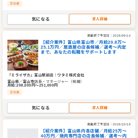
正社員
気になる
求人詳細
掲載終了予定日：
2026/09/14
【紹介案件】富山県富山市／月給20.8万～
25.1万円／居酒屋の店長候補／選考～内定
まで、あなたの転職をサポートします
『ミライザカ』富山駅前店
｜
ワタミ株式会社
富山県
／
富山市
店長・マネージャー（候補）
月給
:
208,000
円〜
251,000
円
正社員
気になる
求人詳細
掲載終了予定日：
2026/10/19
【紹介案件】富山県内各店舗／月給25万～
40万円／焼肉専門店の店長候補／選考～内