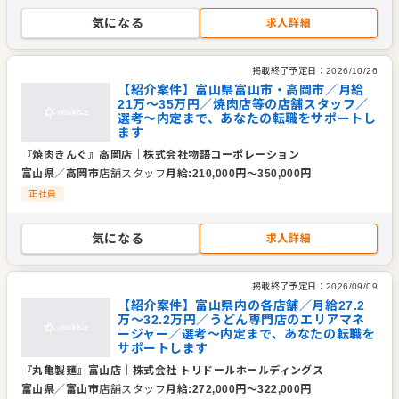
気になる
求人詳細
掲載終了予定日：
2026/10/26
【紹介案件】富山県富山市・高岡市／月給
21万～35万円／焼肉店等の店舗スタッフ／
選考～内定まで、あなたの転職をサポートし
ます
『焼肉きんぐ』高岡店
｜
株式会社物語コーポレーション
富山県
／
高岡市
店舗スタッフ
月給
:
210,000
円〜
350,000
円
正社員
気になる
求人詳細
掲載終了予定日：
2026/09/09
【紹介案件】富山県内の各店舗／月給27.2
万～32.2万円／うどん専門店のエリアマネ
ージャー／選考～内定まで、あなたの転職を
サポートします
『丸亀製麺』富山店
｜
株式会社 トリドールホールディングス
富山県
／
富山市
店舗スタッフ
月給
:
272,000
円〜
322,000
円