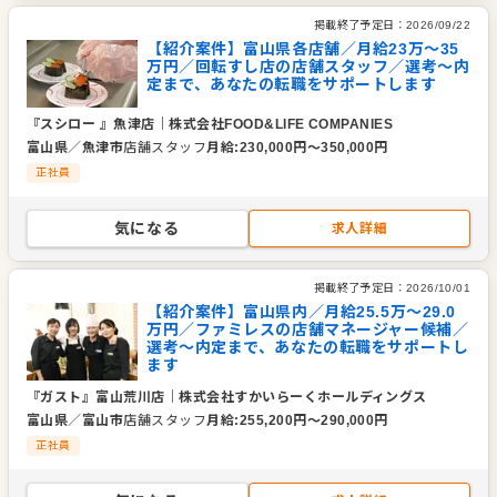
掲載終了予定日：
2026/09/22
【紹介案件】富山県各店舗／月給23万～35
万円／回転すし店の店舗スタッフ／選考～内
定まで、あなたの転職をサポートします
『スシロー 』魚津店
｜
株式会社FOOD&LIFE COMPANIES
富山県
／
魚津市
店舗スタッフ
月給
:
230,000
円〜
350,000
円
正社員
気になる
求人詳細
掲載終了予定日：
2026/10/01
【紹介案件】富山県内／月給25.5万～29.0
万円／ファミレスの店舗マネージャー候補／
選考～内定まで、あなたの転職をサポートし
ます
『ガスト』富山荒川店
｜
株式会社すかいらーくホールディングス
富山県
／
富山市
店舗スタッフ
月給
:
255,200
円〜
290,000
円
正社員