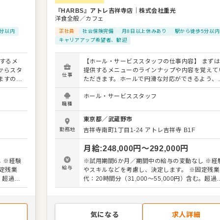
『HARBS』アトレ吉祥寺店
｜
株式会社重光
洋食全般／カフェ
分以内
正社員
社会保険完備
月8日以上休みあり
駅から徒歩5分以内
キャリアアップ希望者、歓迎
するメ
【ホール・サービススタッフの仕事内容】 まず
からスタ
提供するメニューのラインナップや内容を覚えて
仕事
ますの
ただきます。ホールで円滑な対応ができるよう、
キルを活
ッチンとの連携やコミュニケーションも大切にし
ホール・サービススタッフ
ーの提案
ください。 お店の顔として、お客さまから直接感
職種
さい。よ
の言葉をいただいたり、改善要求などのご意見を
改善など
ただくこともあります。内容は店舗メンバーに共
東京都
／
武蔵野市
しながら、よりよいお店づくりを心がけてくださ
勤務地
吉祥寺南町1丁目1-24
アトレ吉祥寺 B1F
などキ
い。オペレーション改善などのアイデアも大歓迎
輩スタッ
す。 【具体的には…】 ・お席へのご案内、オーダ
月給
:
248,000
円〜
292,000
円
掃など
ーテイク、レジ対応など接客全般 ・ドリンク作り
など 入
提供 ・テーブルの片づけ、清掃 ・予約管理、電
 ※経験
※試用期間6か月／期間中の給与の変動なし ※経
ますの
対応 など 入社後はスキルに合わせた業務からお
給与
定残業
やスキルなどを考慮し、決定します。 ※固定残業
。成長を
任せしますので、徐々に仕事の幅を広げていきま
む。超過分
代：20時間分（31,000～55,000円）含む。超過
らず安心
ょう。成長をしっかりサポートしますので、経験
別途支給
ステップ
関わらず安心してスタートできる環境です。 ゆく
くはステップアップなどもめざせます。
気になる
求人詳細