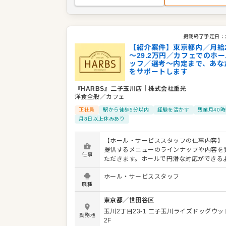
掲載終了予定日：
【紹介案件】東京都内／月給2
～29.2万円／カフェでのホ
ッフ／選考～内定まで、あな
をサポートします
『HARBS』二子玉川店
｜
株式会社重光
洋食全般／カフェ
正社員
駅から徒歩5分以内
経験を活かす
残業月40
月8日以上休みあり
【ホール・サービススタッフの仕事内容】 
提供するメニューのラインナップや内容を
仕事
ただきます。ホールで円滑な対応ができる
ッチンとの連携やコミュニケーションも大
ホール・サービススタッフ
ください。 お店の顔として、お客さまから
職種
の言葉をいただいたり、改善要求などのご
ただくこともあります。内容は店舗メンバ
東京都
／
世田谷区
しながら、よりよいお店づくりを心がけて
玉川2丁目23-1
二子玉川ライズドッグウッ
い。オペレーション改善などのアイデアも
勤務地
2F
す。 【具体的には…】 ・お席へのご案内、オーダ