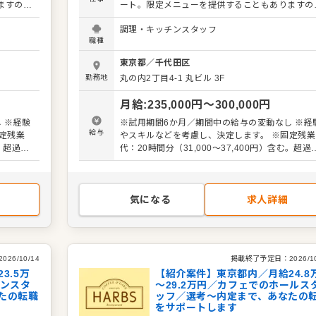
ますの
ート。限定メニューを提供することもありますの
キルを活
で、日々の調理業務に加え、さまざまなスキルを
調理・キッチンスタッフ
ーの提案
かしたり、習得できたりもします。 メニューの提
職種
さい。よ
も可能です。ぜひアイデアを発信してください。
改善など
りよいお店づくりのためのオペレーション改善な
東京都
／
千代田区
も大歓迎です。 【具体的には…】 ・仕込みから盛
勤務地
丸の内2丁目4-1
丸ビル 3F
などキ
り付けまでの調理全般 ・仕入れや在庫管理など
輩スタッ
ッチンの管理業務 ・まかないづくり ・後輩スタ
月給
:
235,000
円〜
300,000
円
掃など
フやアルバイトスタッフの教育 ・洗浄や清掃な
など 入
衛生管理 ・料理長の補助 ・新メニュー提案 など 入
 ※経験
※試用期間6か月／期間中の給与の変動なし ※経
ますの
社後はスキルに合わせた業務からお任せしますの
給与
定残業
やスキルなどを考慮し、決定します。 ※固定残業
。成長を
で、徐々に仕事の幅を広げていきましょう。成長
む。超過分
代：20時間分（31,000～37,400円）含む。超過
らず安心
しっかりサポートしますので、経験に関わらず安
別途支給
ステップ
してスタートできる環境です。 ゆくゆくはステッ
アップなどもめざせます。
気になる
求人詳細
2026/10/14
掲載終了予定日：
2026/1
3.5万
【紹介案件】東京都内／月給24.8
チンスタ
～29.2万円／カフェでのホールス
たの転職
ッフ／選考～内定まで、あなたの
をサポートします