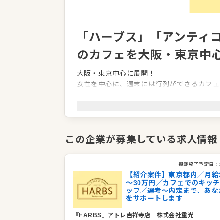
「ハーブス」「アンティコ
のカフェを大阪・東京中
大阪・東京中心に展開！
女性を中心に、週末には行列ができるカフェ
れています。東京・大阪・名古屋に43店舗
企業情報
業種／業態
カフェ、洋食全般、パティスリー・製
この企業が募集している求人情報
バー
事業内容
飲食店の経営、洋菓子製造
掲載終了予定日：
代表者
代表取締役 山田 重光
【紹介案件】東京都内／月給2
事業所
愛知県名古屋市東区泉2-29-15
～30万円／カフェでのキッ
ッフ／選考～内定まで、あな
をサポートします
『HARBS』アトレ吉祥寺店
｜
株式会社重光