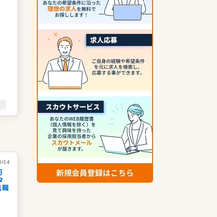
入
・
0/14
万
タ
転職