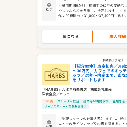
衛生管理 ・料理長の補助 ・新メニュー提案 
※試用期間6か月／期間中の給与の変動なし
社後はスキルに合わせた業務からお任せし
給与
やスキルなどを考慮し、決定します。 ※固
で、徐々に仕事の幅を広げていきましょう
代：20時間分（31,000～37,400円）含
しっかりサポートしますので、経験に関わ
別途支給
してスタートできる環境です。 ゆくゆくは
アップなどもめざせます。
気になる
求人詳細
掲載終了予定日：
【紹介案件】東京都内／月給2
～30万円／カフェでのキッ
ッフ／選考～内定まで、あな
をサポートします
『HARBS』ルミネ有楽町店
｜
株式会社重光
洋食全般／カフェ
正社員
フリーター歓迎
残業月40時間以下
経験を活
サービスマナー・立ち振る舞い
【調理スタッフの仕事内容】 まずは、提供
ニューのラインナップや内容を覚えること
仕事