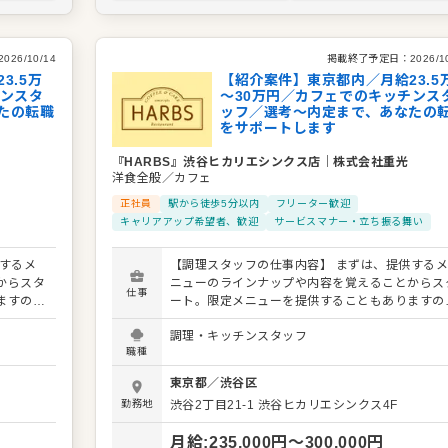
2026/10/14
掲載終了予定日：
2026/1
3.5万
【紹介案件】東京都内／月給23.5
チンスタ
～30万円／カフェでのキッチンス
たの転職
ッフ／選考～内定まで、あなたの
をサポートします
『HARBS』渋谷ヒカリエシンクス店
｜
株式会社重光
洋食全般／カフェ
正社員
駅から徒歩5分以内
フリーター歓迎
キャリアアップ希望者、歓迎
サービスマナー・立ち振る舞い
するメ
【調理スタッフの仕事内容】 まずは、提供する
からスタ
ニューのラインナップや内容を覚えることからス
仕事
ますの
ート。限定メニューを提供することもありますの
キルを活
で、日々の調理業務に加え、さまざまなスキルを
調理・キッチンスタッフ
ーの提案
かしたり、習得できたりもします。 メニューの提
職種
さい。よ
も可能です。ぜひアイデアを発信してください。
改善など
りよいお店づくりのためのオペレーション改善な
東京都
／
渋谷区
も大歓迎です。 【具体的には…】 ・仕込みから盛
勤務地
渋谷2丁目21-1
渋谷ヒカリエシンクス4F
などキ
り付けまでの調理全般 ・仕入れや在庫管理など
輩スタッ
ッチンの管理業務 ・まかないづくり ・後輩スタ
月給
:
235,000
円〜
300,000
円
掃など
フやアルバイトスタッフの教育 ・洗浄や清掃な