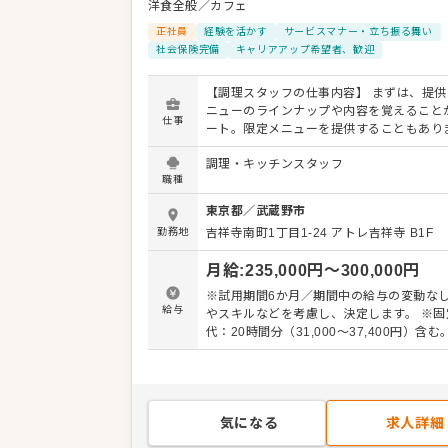
洋食全般／カフェ
正社員
経験を活かす
サービスマナー・立ち振る舞い
社会保険完備
キャリアアップ希望者、歓迎
【調理スタッフの仕事内容】 まずは、提供
ニューのラインナップや内容を覚えること
仕事
ート。限定メニューを提供することもあり
で、日々の調理業務に加え、さまざまなス
調理・キッチンスタッフ
かしたり、習得できたりもします。 メニュ
職種
も可能です。ぜひアイデアを発信してくだ
りよいお店づくりのためのオペレーション
東京都
／
武蔵野市
も大歓迎です。 【具体的には…】 ・仕込みから盛
勤務地
吉祥寺南町1丁目1-24
アトレ吉祥寺 B1F
り付けまでの調理全般 ・仕入れや在庫管理
ッチンの管理業務 ・まかないづくり ・後
月給
:
235,000
円〜
300,000
円
フやアルバイトスタッフの教育 ・洗浄や清
衛生管理 ・料理長の補助 ・新メニュー提案 
※試用期間6か月／期間中の給与の変動なし
社後はスキルに合わせた業務からお任せし
給与
やスキルなどを考慮し、決定します。 ※固
で、徐々に仕事の幅を広げていきましょう
代：20時間分（31,000～37,400円）含
しっかりサポートしますので、経験に関わ
別途支給
してスタートできる環境です。 ゆくゆくは
アップなどもめざせます。
気になる
求人詳細