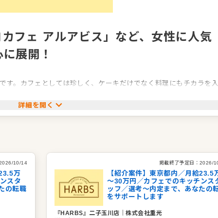
カフェ アルアビス」など、女性に人気
心に展開！
です。カフェとしては珍しく、ケーキだけでなく料理にもチカラを
を展開しています。
詳細を開く
菓、イタリアン、イタリアン、洋食全般、カフェ、パティスリー・製菓、バール
2026/10/14
掲載終了予定日：
2026/1
3.5万
【紹介案件】東京都内／月給23.5
チンスタ
～30万円／カフェでのキッチンス
たの転職
ッフ／選考～内定まで、あなたの
をサポートします
『HARBS』二子玉川店
｜
株式会社重光