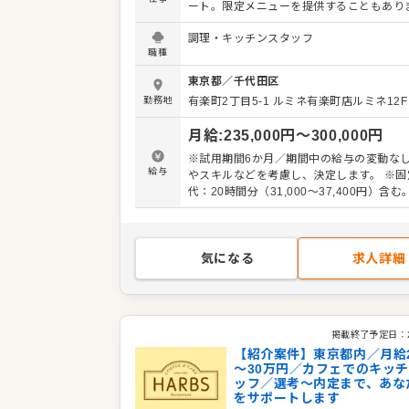
ート。限定メニューを提供することもあり
で、日々の調理業務に加え、さまざまなス
調理・キッチンスタッフ
かしたり、習得できたりもします。 メニュ
職種
も可能です。ぜひアイデアを発信してくだ
りよいお店づくりのためのオペレーション
東京都
／
千代田区
も大歓迎です。 【具体的には…】 ・仕込みから盛
勤務地
有楽町2丁目5-1
ルミネ有楽町店ルミネ12F
り付けまでの調理全般 ・仕入れや在庫管理
ッチンの管理業務 ・まかないづくり ・後
月給
:
235,000
円〜
300,000
円
フやアルバイトスタッフの教育 ・洗浄や清
衛生管理 ・料理長の補助 ・新メニュー提案 
※試用期間6か月／期間中の給与の変動なし
社後はスキルに合わせた業務からお任せし
給与
やスキルなどを考慮し、決定します。 ※固
で、徐々に仕事の幅を広げていきましょう
代：20時間分（31,000～37,400円）含
しっかりサポートしますので、経験に関わ
別途支給
してスタートできる環境です。 ゆくゆくは
アップなどもめざせます。
気になる
求人詳細
掲載終了予定日：
【紹介案件】東京都内／月給2
～30万円／カフェでのキッ
ッフ／選考～内定まで、あな
をサポートします