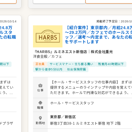
2026/10/14
掲載終了予定日：
2026/1
4.8万
【紹介案件】東京都内／月給24.8
ールスタ
～29.2万円／カフェでのホールス
たの転職
ッフ／選考～内定まで、あなたの
をサポートします
『HARBS』ルミネエスト新宿店
｜
株式会社重光
洋食全般／カフェ
時間以下
正社員
サービスマナー・立ち振る舞い
残業月40時間以下
駅から徒歩5分以内
社会保険完備
まずは
【ホール・サービススタッフの仕事内容】 まず
覚えてい
提供するメニューのラインナップや内容を覚えて
仕事
よう、キ
ただきます。ホールで円滑な対応ができるよう、
切にして
ッチンとの連携やコミュニケーションも大切にし
ホール・サービススタッフ
直接感謝
ください。 お店の顔として、お客さまから直接感
職種
意見をい
の言葉をいただいたり、改善要求などのご意見を
ーに共有
ただくこともあります。内容は店舗メンバーに共
東京都
／
新宿区
くださ
しながら、よりよいお店づくりを心がけてくださ
ドプラザ
勤務地
新宿3丁目38-1
ルミネエスト新宿 地下 2階
大歓迎で
い。オペレーション改善などのアイデアも大歓迎
す。 【具体的には…】 ・お席へのご案内、オーダ