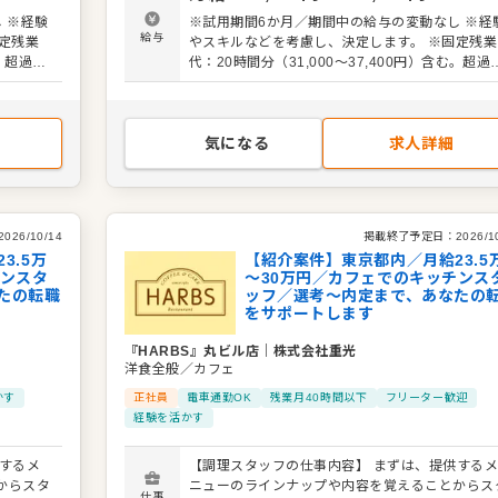
など 入
衛生管理 ・料理長の補助 ・新メニュー提案 など 入
 ※経験
※試用期間6か月／期間中の給与の変動なし ※経
ますの
社後はスキルに合わせた業務からお任せしますの
給与
定残業
やスキルなどを考慮し、決定します。 ※固定残業
。成長を
で、徐々に仕事の幅を広げていきましょう。成長
む。超過分
代：20時間分（31,000～37,400円）含む。超過
らず安心
しっかりサポートしますので、経験に関わらず安
別途支給
ステップ
してスタートできる環境です。 ゆくゆくはステッ
アップなどもめざせます。
気になる
求人詳細
2026/10/14
掲載終了予定日：
2026/1
3.5万
【紹介案件】東京都内／月給23.5
チンスタ
～30万円／カフェでのキッチンス
たの転職
ッフ／選考～内定まで、あなたの
をサポートします
『HARBS』丸ビル店
｜
株式会社重光
洋食全般／カフェ
かす
正社員
電車通勤OK
残業月40時間以下
フリーター歓迎
経験を活かす
するメ
【調理スタッフの仕事内容】 まずは、提供する
からスタ
ニューのラインナップや内容を覚えることからス
仕事