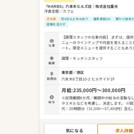
『HARBS』六本木ヒルズ店
｜
株式会社重光
洋食全般／カフェ
正社員
月8日以上休みあり
電車通勤OK
駅から徒歩5
経験を活かす
【調理スタッフの仕事内容】 まずは、提供
ニューのラインナップや内容を覚えること
仕事
ート。限定メニューを提供することもあり
で、日々の調理業務に加え、さまざまなス
調理・キッチンスタッフ
かしたり、習得できたりもします。 メニュ
職種
も可能です。ぜひアイデアを発信してくだ
りよいお店づくりのためのオペレーション
東京都
／
港区
も大歓迎です。 【具体的には…】 ・仕込みから盛
勤務地
六本木6丁目10-2
ヒルサイド1F
り付けまでの調理全般 ・仕入れや在庫管理
ッチンの管理業務 ・まかないづくり ・後
月給
:
235,000
円〜
300,000
円
フやアルバイトスタッフの教育 ・洗浄や清
衛生管理 ・料理長の補助 ・新メニュー提案 
※試用期間6か月／期間中の給与の変動なし
社後はスキルに合わせた業務からお任せし
給与
やスキルなどを考慮し、決定します。 ※固
で、徐々に仕事の幅を広げていきましょう
代：20時間分（31,000～37,400円）含
しっかりサポートしますので、経験に関わ
別途支給
してスタートできる環境です。 ゆくゆくは
アップなどもめざせます。
気になる
求人詳細