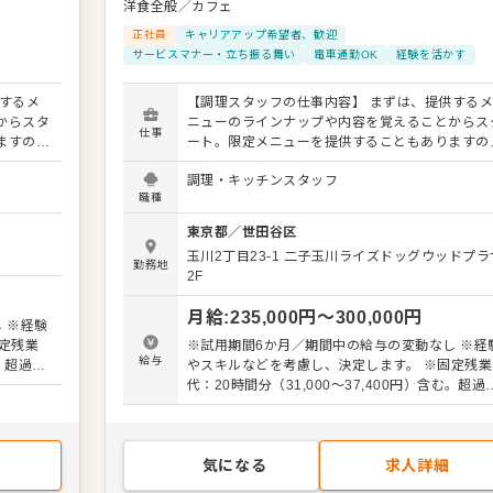
洋食全般／カフェ
正社員
キャリアアップ希望者、歓迎
サービスマナー・立ち振る舞い
電車通勤OK
経験を活かす
するメ
【調理スタッフの仕事内容】 まずは、提供する
からスタ
ニューのラインナップや内容を覚えることからス
仕事
ますの
ート。限定メニューを提供することもありますの
キルを活
で、日々の調理業務に加え、さまざまなスキルを
調理・キッチンスタッフ
ーの提案
かしたり、習得できたりもします。 メニューの提
職種
さい。よ
も可能です。ぜひアイデアを発信してください。
改善など
りよいお店づくりのためのオペレーション改善な
東京都
／
世田谷区
も大歓迎です。 【具体的には…】 ・仕込みから盛
玉川2丁目23-1
二子玉川ライズドッグウッドプラ
などキ
り付けまでの調理全般 ・仕入れや在庫管理など
勤務地
2F
輩スタッ
ッチンの管理業務 ・まかないづくり ・後輩スタ
掃など
フやアルバイトスタッフの教育 ・洗浄や清掃な
月給
:
235,000
円〜
300,000
円
など 入
衛生管理 ・料理長の補助 ・新メニュー提案 など 入
 ※経験
ますの
社後はスキルに合わせた業務からお任せしますの
定残業
※試用期間6か月／期間中の給与の変動なし ※経
。成長を
で、徐々に仕事の幅を広げていきましょう。成長
給与
む。超過分
やスキルなどを考慮し、決定します。 ※固定残業
らず安心
しっかりサポートしますので、経験に関わらず安
代：20時間分（31,000～37,400円）含む。超過
ステップ
してスタートできる環境です。 ゆくゆくはステッ
別途支給
アップなどもめざせます。
気になる
求人詳細