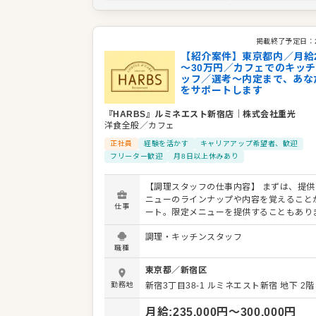
掲載終了予定日：
【紹介案件】東京都内／月給2
～30万円／カフェでのキッ
ッフ／選考～内定まで、あな
をサポートします
『HARBS』ルミネエスト新宿店
｜
株式会社重光
洋食全般／カフェ
正社員
経験を活かす
キャリアアップ希望者、歓迎
フリーター歓迎
月8日以上休みあり
【調理スタッフの仕事内容】 まずは、提供
ニューのラインナップや内容を覚えること
仕事
ート。限定メニューを提供することもあり
で、日々の調理業務に加え、さまざまなス
調理・キッチンスタッフ
かしたり、習得できたりもします。 メニュ
職種
も可能です。ぜひアイデアを発信してくだ
りよいお店づくりのためのオペレーション
東京都
／
新宿区
も大歓迎です。 【具体的には…】 ・仕込みから盛
勤務地
新宿3丁目38-1
ルミネエスト新宿 地下 2階
り付けまでの調理全般 ・仕入れや在庫管理
ッチンの管理業務 ・まかないづくり ・後
月給
:
235,000
円〜
300,000
円
フやアルバイトスタッフの教育 ・洗浄や清