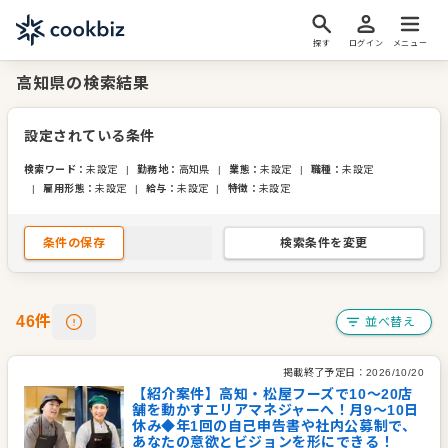
探す
ログイン
メニュー
高知県の検索結果
設定されている条件
検索ワード
：
未設定
|
勤務地
：
高知県
|
業態
：
未設定
|
職種
：
未設定
|
雇用形態
：
未設定
|
給与
：
未設定
|
特徴
：
未設定
条件の保存
検索条件を変更
46
件
並べ替え
掲載終了予定日：
2026/10/20
【紹介案件】高知・松屋フーズで10〜20店
舗を動かすエリアマネジャーへ！月9～10日
休み◆年1回の自己申告書や社内公募制で、
あなたの意欲とビジョンを形にできる！