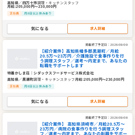
高知県
／
四万十市
調理・キッチンスタッフ
月給
:
205,000
円〜
230,000
円
正社員
月8日以上休みあり
気になる
求人詳細
掲載終了予定日：
2026/09/09
【紹介案件】高知県幡多郡黒潮町／月給
20.5万～23万円／介護施設で食事作りを行
う調理スタッフ／選考～内定まで、あなたの
転職をサポートします
特養かしま荘
｜
シダックスフードサービス株式会社
高知県
／
黒潮町
調理・キッチンスタッフ
月給
:
205,000
円〜
230,000
円
正社員
月8日以上休みあり
気になる
求人詳細
掲載終了予定日：
2026/09/08
【紹介案件】 高知県須崎市／月給20.5万～
23万円／病院の食事作りを行う調理スタッ
フ／選考～内定まで、あなたの転職をサポー