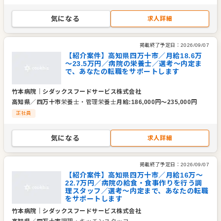
気になる
求人詳細
掲載終了予定日：
2026/09/07
【紹介案件】高知県四万十市／月給18.6万
～23.5万円／病院の栄養士／選考～内定ま
で、あなたの転職をサポートします
竹本病院
｜
シダックスフードサービス株式会社
高知県
／
四万十市
栄養士・管理栄養士
月給
:
186,000
円〜
235,000
円
正社員
気になる
求人詳細
掲載終了予定日：
2026/09/07
【紹介案件】高知県四万十市／月給16万～
22.7万円／病院の給食・食事作りを行う調
理スタッフ／選考～内定まで、あなたの転職
をサポートします
竹本病院
｜
シダックスフードサービス株式会社