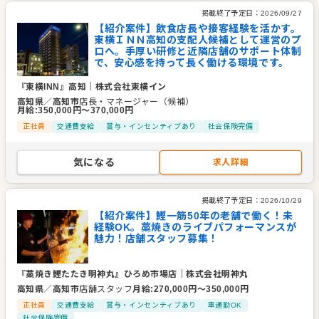
掲載終了予定日：
2026/09/27
【紹介案件】飲食店長や接客経験を活かす。
東横ＩＮＮ高知の支配人候補として運営のプ
ロへ。手厚い研修と近隣店舗のサポート体制
で、安心感を持って長く働ける環境です。
『東横INN』高知
｜
株式会社東横イン
高知県
／
高知市
店長・マネージャー（候補）
月給
:
350,000
円〜
370,000
円
正社員
交通費支給
賞与・インセンティブあり
社会保険完備
気になる
求人詳細
掲載終了予定日：
2026/10/29
【紹介案件】鰹一筋50年の老舗で働く！未
経験OK。藁焼きのライブパフォーマンスが
魅力！店舗スタッフ募集！
『藁焼き鰹たたき明神丸』ひろめ市場店
｜
株式会社明神丸
高知県
／
高知市
店舗スタッフ
月給
:
270,000
円〜
350,000
円
正社員
交通費支給
賞与・インセンティブあり
車通勤OK
社会保険完備