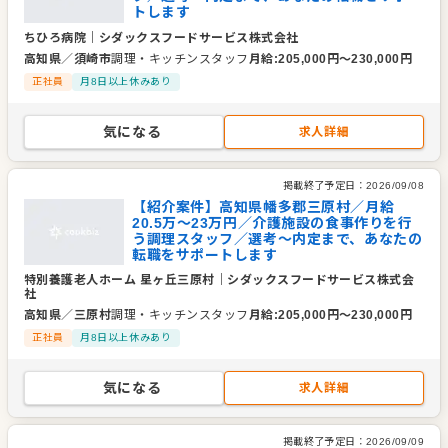
トします
ちひろ病院
｜
シダックスフードサービス株式会社
高知県
／
須崎市
調理・キッチンスタッフ
月給
:
205,000
円〜
230,000
円
正社員
月8日以上休みあり
気になる
求人詳細
掲載終了予定日：
2026/09/08
【紹介案件】高知県幡多郡三原村／月給
20.5万～23万円／介護施設の食事作りを行
う調理スタッフ／選考～内定まで、あなたの
転職をサポートします
特別養護老人ホーム 星ヶ丘三原村
｜
シダックスフードサービス株式会
社
高知県
／
三原村
調理・キッチンスタッフ
月給
:
205,000
円〜
230,000
円
正社員
月8日以上休みあり
気になる
求人詳細
掲載終了予定日：
2026/09/09