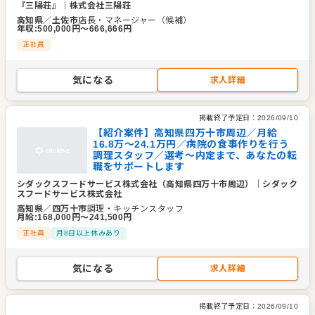
『三陽荘』
｜
株式会社三陽荘
高知県
／
土佐市
店長・マネージャー（候補）
年収
:
500,000
円〜
666,666
円
正社員
気になる
求人詳細
掲載終了予定日：
2026/09/10
【紹介案件】高知県四万十市周辺／月給
16.8万～24.1万円／病院の食事作りを行う
調理スタッフ／選考～内定まで、あなたの転
職をサポートします
シダックスフードサービス株式会社（高知県四万十市周辺）
｜
シダック
スフードサービス株式会社
高知県
／
四万十市
調理・キッチンスタッフ
月給
:
168,000
円〜
241,500
円
正社員
月8日以上休みあり
気になる
求人詳細
掲載終了予定日：
2026/09/10