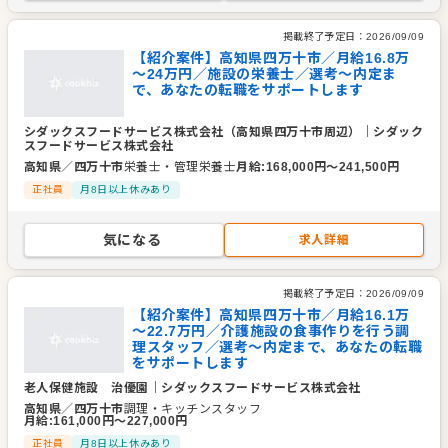
掲載終了予定日：
2026/09/09
【紹介案件】高知県四万十市／月給16.8万
～24万円／施設の栄養士／選考～内定ま
で、あなたの転職をサポートします
シダックスフードサービス株式会社（高知県四万十市周辺）
｜
シダック
スフードサービス株式会社
高知県
／
四万十市
栄養士・管理栄養士
月給
:
168,000
円〜
241,500
円
正社員
月8日以上休みあり
気になる
求人詳細
掲載終了予定日：
2026/09/09
【紹介案件】高知県四万十市／月給16.1万
～22.7万円／介護施設の食事作りを行う調
理スタッフ／選考～内定まで、あなたの転職
をサポートします
老人保健施設 治優園
｜
シダックスフードサービス株式会社
高知県
／
四万十市
調理・キッチンスタッフ
月給
:
161,000
円〜
227,000
円
正社員
月8日以上休みあり