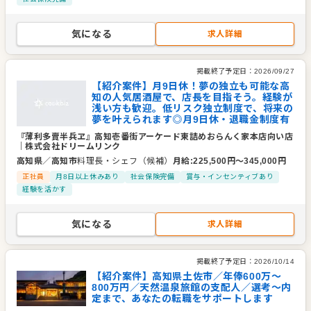
気になる
求人詳細
掲載終了予定日：
2026/09/27
【紹介案件】月9日休！夢の独立も可能な高
知の人気居酒屋で、店長を目指そう。経験が
浅い方も歓迎。低リスク独立制度で、将来の
夢を叶えられます◎月9日休・退職金制度有
『薄利多賣半兵ヱ』高知壱番街アーケード東詰めおらんく家本店向い店
｜
株式会社ドリームリンク
高知県
／
高知市
料理長・シェフ（候補）
月給
:
225,500
円〜
345,000
円
正社員
月8日以上休みあり
社会保険完備
賞与・インセンティブあり
経験を活かす
気になる
求人詳細
掲載終了予定日：
2026/10/14
【紹介案件】高知県土佐市／年俸600万～
800万円／天然温泉旅館の支配人／選考～内
定まで、あなたの転職をサポートします