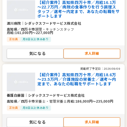
【紹介案件】高知県四万十市／月給16.1万
～22.7万円／病院の食事作りを行う調理ス
タッフ／選考～内定まで、あなたの転職をサ
ポートします
渡川病院
｜
シダックスフードサービス株式会社
高知県
／
四万十市
調理・キッチンスタッフ
月給
:
161,000
円〜
227,000
円
正社員
月8日以上休みあり
気になる
求人詳細
掲載終了予定日：
2026/09/09
【紹介案件】高知県四万十市／月給18.6万
～23.5万円／介護施設の栄養士／選考～内
定まで、あなたの転職をサポートします
養護白藤園
｜
シダックスフードサービス株式会社
高知県
／
四万十市
栄養士・管理栄養士
月給
:
186,000
円〜
235,000
円
正社員
月8日以上休みあり
気になる
求人詳細