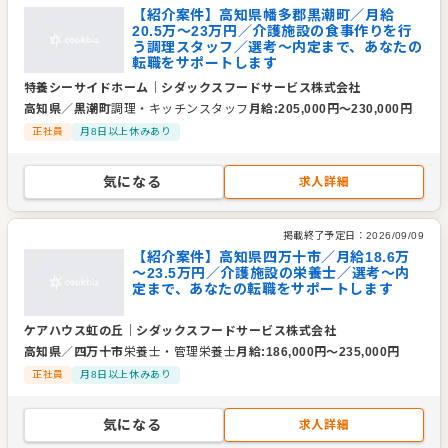
【紹介案件】高知県幡多郡黒潮町／月給
20.5万～23万円／介護施設の食事作りを行
う調理スタッフ／選考～内定まで、あなたの
転職をサポートします
特養シーサイドホーム
｜
シダックスフードサービス株式会社
高知県
／
黒潮町
調理・キッチンスタッフ
月給
:
205,000
円〜
230,000
円
正社員
月8日以上休みあり
気になる
求人詳細
掲載終了予定日：
2026/09/09
【紹介案件】高知県四万十市／月給18.6万
～23.5万円／介護施設の栄養士／選考～内
定まで、あなたの転職をサポートします
ケアハウス虹の丘
｜
シダックスフードサービス株式会社
高知県
／
四万十市
栄養士・管理栄養士
月給
:
186,000
円〜
235,000
円
正社員
月8日以上休みあり
気になる
求人詳細