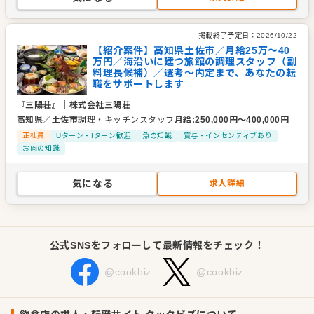
掲載終了予定日：
2026/10/22
【紹介案件】高知県土佐市／月給25万～40
万円／海沿いに建つ旅館の調理スタッフ（副
料理長候補）／選考～内定まで、あなたの転
職をサポートします
『三陽荘』
｜
株式会社三陽荘
高知県
／
土佐市
調理・キッチンスタッフ
月給
:
250,000
円〜
400,000
円
正社員
Uターン・Iターン歓迎
魚の知識
賞与・インセンティブあり
お肉の知識
気になる
求人詳細
公式SNSをフォローして最新情報をチェック！
@cookbiz
@cookbiz