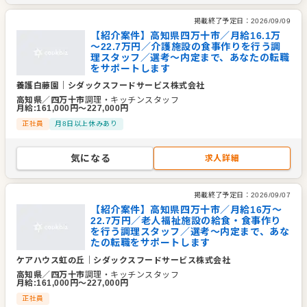
掲載終了予定日：
2026/09/09
【紹介案件】高知県四万十市／月給16.1万
～22.7万円／介護施設の食事作りを行う調
理スタッフ／選考～内定まで、あなたの転職
をサポートします
養護白藤園
｜
シダックスフードサービス株式会社
高知県
／
四万十市
調理・キッチンスタッフ
月給
:
161,000
円〜
227,000
円
正社員
月8日以上休みあり
気になる
求人詳細
掲載終了予定日：
2026/09/07
【紹介案件】高知県四万十市／月給16万～
22.7万円／老人福祉施設の給食・食事作り
を行う調理スタッフ／選考～内定まで、あな
たの転職をサポートします
ケアハウス虹の丘
｜
シダックスフードサービス株式会社
高知県
／
四万十市
調理・キッチンスタッフ
月給
:
161,000
円〜
227,000
円
正社員