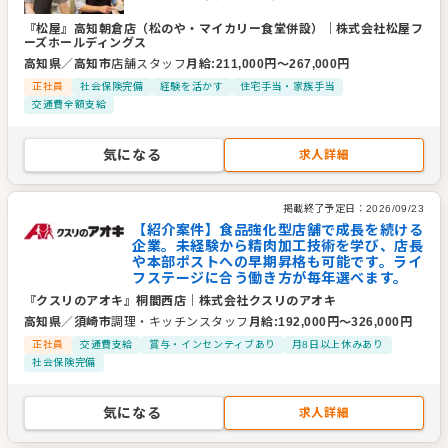
『松屋』高知朝倉店（松のや・マイカリー食堂併設）
｜
株式会社松屋フ
ーズホールディングス
高知県
／
高知市
店舗スタッフ
月給
:
211,000
円〜
267,000
円
正社員
社会保険完備
経験を活かす
住宅手当・家族手当
交通費全額支給
気になる
求人詳細
掲載終了予定日：
2026/09/23
【紹介案件】食品強化型店舗で成長を続ける
企業。未経験から精肉加工技術を学び、店長
や本部ポストへの早期昇格も可能です。ライ
フステージに合う働き方が毎年選べます。
『クスリのアオキ』桐間西店
｜
株式会社クスリのアオキ
高知県
／
須崎市
調理・キッチンスタッフ
月給
:
192,000
円〜
326,000
円
正社員
交通費支給
賞与・インセンティブあり
月8日以上休みあり
社会保険完備
気になる
求人詳細