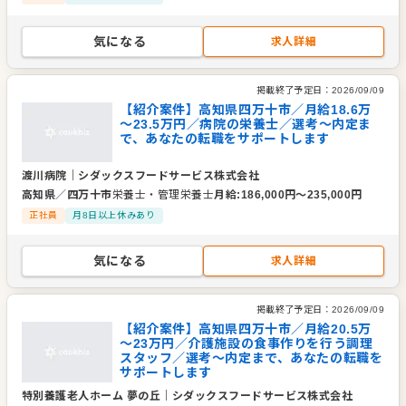
気になる
求人詳細
掲載終了予定日：
2026/09/09
【紹介案件】高知県四万十市／月給18.6万
～23.5万円／病院の栄養士／選考～内定ま
で、あなたの転職をサポートします
渡川病院
｜
シダックスフードサービス株式会社
高知県
／
四万十市
栄養士・管理栄養士
月給
:
186,000
円〜
235,000
円
正社員
月8日以上休みあり
気になる
求人詳細
掲載終了予定日：
2026/09/09
【紹介案件】高知県四万十市／月給20.5万
～23万円／介護施設の食事作りを行う調理
スタッフ／選考～内定まで、あなたの転職を
サポートします
特別養護老人ホーム 夢の丘
｜
シダックスフードサービス株式会社