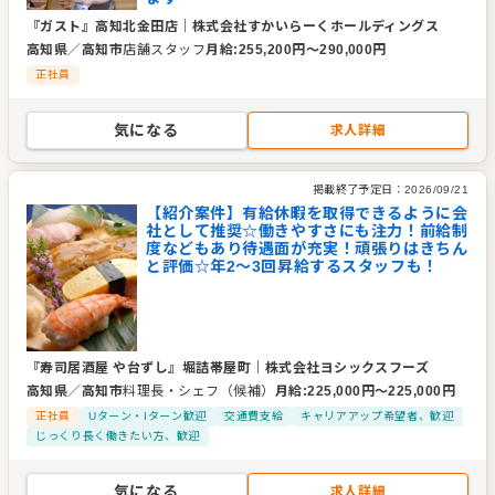
『ガスト』高知北金田店
｜
株式会社すかいらーくホールディングス
高知県
／
高知市
店舗スタッフ
月給
:
255,200
円〜
290,000
円
正社員
気になる
求人詳細
掲載終了予定日：
2026/09/21
【紹介案件】有給休暇を取得できるように会
社として推奨☆働きやすさにも注力！前給制
度などもあり待遇面が充実！頑張りはきちん
と評価☆年2～3回昇給するスタッフも！
『寿司居酒屋 や台ずし』堀詰帯屋町
｜
株式会社ヨシックスフーズ
高知県
／
高知市
料理長・シェフ（候補）
月給
:
225,000
円〜
225,000
円
正社員
Uターン・Iターン歓迎
交通費支給
キャリアアップ希望者、歓迎
じっくり長く働きたい方、歓迎
気になる
求人詳細