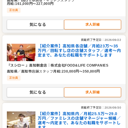
高知県
／
四万十市
調理・キッチンスタッフ
月給
:
161,000
円〜
227,000
円
正社員
気になる
求人詳細
掲載終了予定日：
2026/09/22
【紹介案件】高知県各店舗／月給23万～35
万円／回転すし店の店舗スタッフ／選考～内
定まで、あなたの転職をサポートします
『スシロー 』高知朝倉店
｜
株式会社FOOD&LIFE COMPANIES
高知県
／
高知市
店舗スタッフ
月給
:
230,000
円〜
350,000
円
正社員
気になる
求人詳細
掲載終了予定日：
2026/09/30
【紹介案件】高知県内／月給25.5万～29.0
万円／ファミレスの店舗マネージャー候補／
選考～内定まで、あなたの転職をサポートし
ます