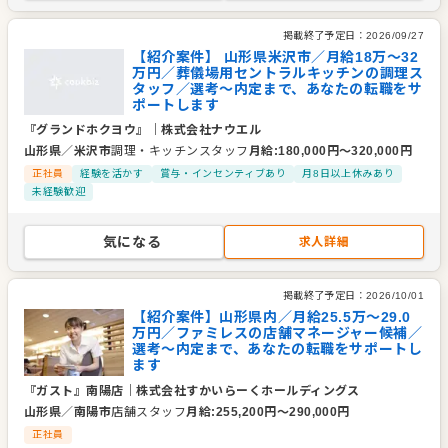
掲載終了予定日：
2026/09/27
【紹介案件】 山形県米沢市／月給18万～32
万円／葬儀場用セントラルキッチンの調理ス
タッフ／選考～内定まで、あなたの転職をサ
ポートします
『グランドホクヨウ』
｜
株式会社ナウエル
山形県
／
米沢市
調理・キッチンスタッフ
月給
:
180,000
円〜
320,000
円
正社員
経験を活かす
賞与・インセンティブあり
月8日以上休みあり
未経験歓迎
気になる
求人詳細
掲載終了予定日：
2026/10/01
【紹介案件】山形県内／月給25.5万～29.0
万円／ファミレスの店舗マネージャー候補／
選考～内定まで、あなたの転職をサポートし
ます
『ガスト』南陽店
｜
株式会社すかいらーくホールディングス
山形県
／
南陽市
店舗スタッフ
月給
:
255,200
円〜
290,000
円
正社員