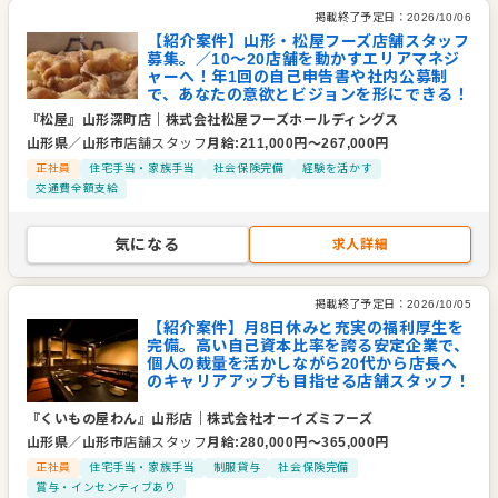
掲載終了予定日：
2026/10/06
【紹介案件】山形・松屋フーズ店舗スタッフ
募集。／10〜20店舗を動かすエリアマネジ
ャーへ！年1回の自己申告書や社内公募制
で、あなたの意欲とビジョンを形にできる！
『松屋』山形深町店
｜
株式会社松屋フーズホールディングス
山形県
／
山形市
店舗スタッフ
月給
:
211,000
円〜
267,000
円
正社員
住宅手当・家族手当
社会保険完備
経験を活かす
交通費全額支給
気になる
求人詳細
掲載終了予定日：
2026/10/05
【紹介案件】月8日休みと充実の福利厚生を
完備。高い自己資本比率を誇る安定企業で、
個人の裁量を活かしながら20代から店長へ
のキャリアアップも目指せる店舗スタッフ！
『くいもの屋わん』山形店
｜
株式会社オーイズミフーズ
山形県
／
山形市
店舗スタッフ
月給
:
280,000
円〜
365,000
円
正社員
住宅手当・家族手当
制服貸与
社会保険完備
賞与・インセンティブあり