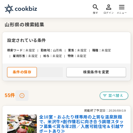
探す
ログイン
メニュー
山形県の検索結果
設定されている条件
検索ワード
：
未設定
|
勤務地
：
山形県
|
業態
：
未設定
|
職種
：
未設定
|
雇用形態
：
未設定
|
給与
：
未設定
|
特徴
：
未設定
条件の保存
検索条件を変更
55
件
並べ替え
掲載終了予定日：
2026/09/19
全10室・おふたり様専用の上質な温泉旅館
で、米沢牛×創作懐石に向き合う調理スタッ
フ募集≪賞与年2回／入居可能住宅＆引越サ
ポートあり≫