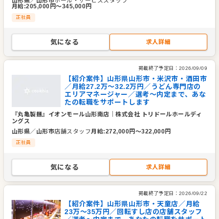
山形県
／
山形市
ホール・サービススタッフ
月給
:
205,000
円〜
345,000
円
正社員
気になる
求人詳細
掲載終了予定日：
2026/09/09
【紹介案件】山形県山形市・米沢市・酒田市
／月給27.2万～32.2万円／うどん専門店の
エリアマネージャー／選考～内定まで、あな
たの転職をサポートします
『丸亀製麺』イオンモール山形南店
｜
株式会社 トリドールホールディ
ングス
山形県
／
山形市
店舗スタッフ
月給
:
272,000
円〜
322,000
円
正社員
気になる
求人詳細
掲載終了予定日：
2026/09/22
【紹介案件】山形県山形市・天童店／月給
23万～35万円／回転すし店の店舗スタッフ