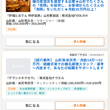
舗の直営店を運営する企業★山形でたくさん
の「笑顔」を提供し、お客様からたくさんの
「笑顔」をいただく★月給35万円以上！
『炉端とおでん 呼炉凪来』山形駅前店
｜
株式会社FOOLISH
山形県
／
山形市
店長・マネージャー（候補）
月給
:
350,000
円〜
350,000
円
正社員
気になる
求人詳細
掲載終了予定日：
2026/09/27
【紹介案件】 山形県米沢市／月給18万～32
万円／結婚式場での婚礼調理スタッフ／選考
～内定まで、あなたの転職をサポートします
『グランドホクヨウ』
｜
株式会社ナウエル
山形県
／
米沢市
調理・キッチンスタッフ
月給
:
180,000
円〜
320,000
円
正社員
社会保険完備
賞与・インセンティブあり
車通勤OK
じっくり長く働きたい方、歓迎
気になる
求人詳細