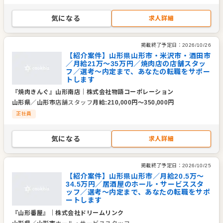
気になる
求人詳細
掲載終了予定日：
2026/10/26
【紹介案件】山形県山形市・米沢市・酒田市
／月給21万～35万円／焼肉店の店舗スタッ
フ／選考～内定まで、あなたの転職をサポー
トします
『焼肉きんぐ』山形南店
｜
株式会社物語コーポレーション
山形県
／
山形市
店舗スタッフ
月給
:
210,000
円〜
350,000
円
正社員
気になる
求人詳細
掲載終了予定日：
2026/10/25
【紹介案件】山形県山形市／月給20.5万～
34.5万円／居酒屋のホール・サービススタ
ッフ／選考～内定まで、あなたの転職をサポ
ートします
『山形番屋』
｜
株式会社ドリームリンク