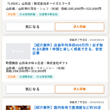
『LOGiC』山形店
｜
株式会社オーイズミフーズ
山形県
／
山形市
料理長・シェフ（候補）
月給
:
285,000
円〜
323,000
円
正社員
社会保険完備
交通費全額支給
気になる
求人詳細
掲載終了予定日：
2026/08/16
【紹介案件】店長平均年収600万円！必ず取
れる5連休！仲間と楽しく成長できる、安定
企業
町田商店 山形あかねヶ丘店
｜
株式会社ギフト
山形県
／
山形市
店長・マネージャー（候補）
月給
:
268,000
円〜
310,000
円
正社員
交通費支給
社会保険完備
気になる
求人詳細
掲載終了予定日：
2026/09/22
【紹介案件】国内各地で居酒屋など約30店