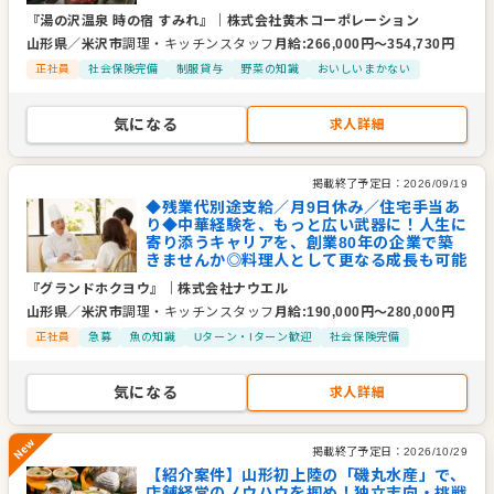
『湯の沢温泉 時の宿 すみれ』
｜
株式会社黄木コーポレーション
山形県
／
米沢市
調理・キッチンスタッフ
月給
:
266,000
円〜
354,730
円
正社員
社会保険完備
制服貸与
野菜の知識
おいしいまかない
気になる
求人詳細
掲載終了予定日：
2026/09/19
◆残業代別途支給／月9日休み／住宅手当あ
り◆中華経験を、もっと広い武器に！人生に
寄り添うキャリアを、創業80年の企業で築
きませんか◎料理人として更なる成長も可能
『グランドホクヨウ』
｜
株式会社ナウエル
山形県
／
米沢市
調理・キッチンスタッフ
月給
:
190,000
円〜
280,000
円
正社員
急募
魚の知識
Uターン・Iターン歓迎
社会保険完備
気になる
求人詳細
掲載終了予定日：
2026/10/29
【紹介案件】山形初上陸の「磯丸水産」で、
New
店舗経営のノウハウを掴め！独立志向・挑戦