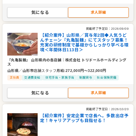
気になる
求人詳細
掲載終了予定日：
2026/09/09
【紹介案件】山形県／賞与年2回◆人気うど
んチェーン『丸亀製麺』にてスタッフ募集！
充実の研修制度で基礎からしっかり学べる環
境＜年間休日113日＞
『丸亀製麺』 山形県内の各店舗
｜
株式会社 トリドールホールディング
ス
山形県
／
山形市
店舗スタッフ
月給
:
272,000
円〜
322,000
円
正社員
交通費支給
住宅手当・家族手当
制服貸与
社会保険完備
気になる
求人詳細
掲載終了予定日：
2026/10/20
【紹介案件】安定企業で店長へ。多数出店予
定！キャリアアップも目指せる！