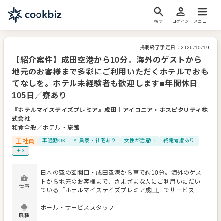
探す
ログイン
メニュー
掲載終了予定日：
2026/10/19
【紹介案件】成田空港から10分。海外のゲストから
地元のお客様まで多彩にご利用いただくホテルでおも
てなしを。ホテル未経験者も歓迎します■年間休日
105日／寮あり
『ホテルマイステイズプレミア』成田
｜
アイコニア・ホスピタリティ株
式会社
和食全般／ホテル・旅館
正社員
車通勤OK
社員寮・社宅あり
女性が活躍中
終電考慮あり
＋3
日本の空の玄関口・成田空港から車で約10分。海外のゲス
トから地元のお客様まで、さまざまな人にご利用いただい
仕事
ている「ホテルマイステイズプレミア成田」でサービスス
タッフとしてご活躍ください。成田エリアでは有数の客室
ホール・サービススタッフ
数を誇るホテル。やりがいは十分です。 まずは提供するメ
職種
ニューのラインナップや内容を覚えていただきます。ホー