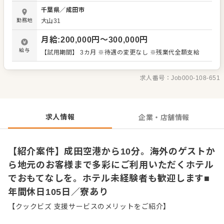
ルで円滑な対応ができるよう、キッチンとの連携やコミュ
千葉県
／
成田市
ニケーションも大切にしてください。 お店の顔として、お
勤務地
大山31
客さまから直接感謝の言葉をいただいたり、改善要求など
のご意見をいただくこともあります。内容は店舗メンバー
月給
:
200,000
円〜
300,000
円
に共有しながら、よりよいお店づくりを心がけてくださ
い。オペレーション改善などのアイデアも大歓迎です。
給与
【試用期間】 3カ月 ※待遇の変更なし ※残業代全額支給
【具体的には…】 ・お席へのご案内、オーダーテイク、レ
ジ対応など接客全般 ・ドリンク作り、提供 ・テーブルの片
づけ、清掃 ・予約管理、電話対応 など 入社後はスキルに
求人番号：
Job000-108-651
合わせた業務からお任せしますので、徐々に仕事の幅を広
げていきましょう。成長をしっかりサポートしますので、
経験に関わらず安心してスタートできる環境です。 ゆくゆ
くはステップアップなどもめざせます。
求人情報
企業・店舗情報
【紹介案件】成田空港から10分。海外のゲストか
ら地元のお客様まで多彩にご利用いただくホテル
でおもてなしを。ホテル未経験者も歓迎します■
年間休日105日／寮あり
【クックビズ 支援サービスのメリットをご紹介】