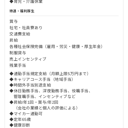
◆育児・介護休業
待遇・福利厚生
賞与
社宅・社員寮あり
交通費支給
昇給
各種社会保険完備（雇用・労災・健康・厚生年金）
制服貸与
売上インセンティブ
残業手当
◆通勤手当規定支給（月額上限5万円まで）
◆キャリアコース手当（地域手当）
◆時間外手当別途支給
◆休日勤務手当、深夜勤務手当、役職手当、
管理職手当、インセンティブなど
◆昇給/年1回・賞与/年2回
（会社の業績と個人の評価による）
◆マイカー通勤可
◆定年65歳
◆健康診断