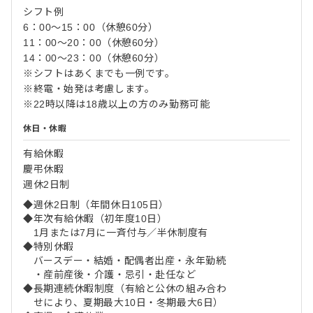
シフト例
6：00～15：00（休憩60分）
11：00～20：00（休憩60分）
14：00～23：00（休憩60分）
※シフトはあくまでも一例です。
※終電・始発は考慮します。
※22時以降は18歳以上の方のみ勤務可能
休日・休暇
有給休暇
慶弔休暇
週休2日制
◆週休2日制（年間休日105日）
◆年次有給休暇（初年度10日）
1月または7月に一斉付与／半休制度有
◆特別休暇
バースデー・結婚・配偶者出産・永年勤続
・産前産後・介護・忌引・赴任など
◆長期連続休暇制度（有給と公休の組み合わ
せにより、夏期最大10日・冬期最大6日）