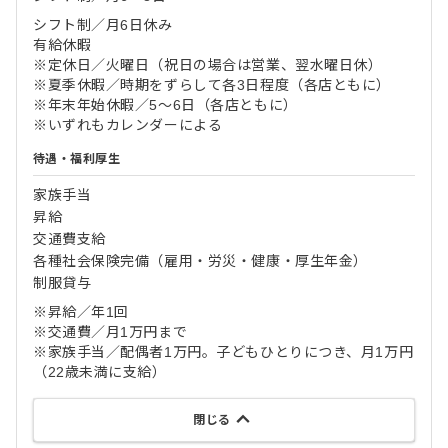
シフト制／月6日休み
有給休暇
※定休日／火曜日（祝日の場合は営業、翌水曜日休）
※夏季休暇／時期をずらして各3日程度（各店ともに）
※年末年始休暇／5～6日（各店ともに）
※いずれもカレンダーによる
待遇・福利厚生
家族手当
昇給
交通費支給
各種社会保険完備（雇用・労災・健康・厚生年金）
制服貸与
※昇給／年1回
※交通費／月1万円まで
※家族手当／配偶者1万円。子どもひとりにつき、月1万円
（22歳未満に支給）
閉じる