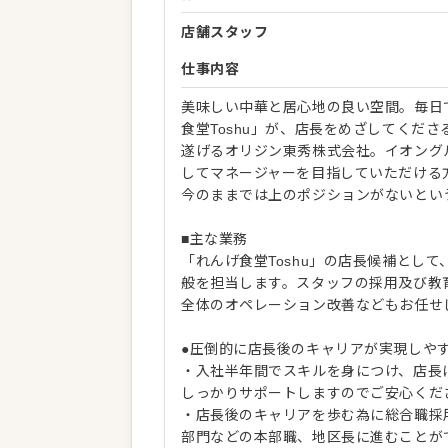
店舗スタッフ
仕事内容
美味しい中華と居心地の良い空間。毎日でも
食堂Toshu」が、店長をめざしてくだ
遂げるオリジン東秀株式会社。イオング
してマネージャーを目指していただける
今のままでは上のポジションがないという
■主な業務
「れんげ食堂Toshu」の店長候補とし
般を担当します。スタッフの採用及び教
全体のオペレーション改善などもお任せ
●圧倒的に店長後のキャリアが実現し
・入社半年間でスキルを身につけ、店長
しっかりサポートしますのでご安心くだ
・店長後のキャリアを歩む為に総合職採
部門などの本部職、地区長に進むことが