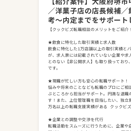
【紹介案件】大阪府堺市中
／洋菓子店の店長候補／
考～内定までをサポート
【クックビズ転職相談のメリットをご紹介
★飲食に特化した取引実績と求人数
飲食に特化した1万店舗以上の取引実績と
が、求人票には記載されていない企業や求
とのない【非公開求人】も取り扱っており
です。
★現職が忙しい方も安心の転職サポート！
悩みや将来のことなども転職のプロにご相
ぶところから担当がサポート。円満な退職
す！また、上位管理職を目指したい、独立
万名以上の転職支援実績がある クックビ
★企業との調整や交渉を代行
転職活動をスムーズに行うために、企業や