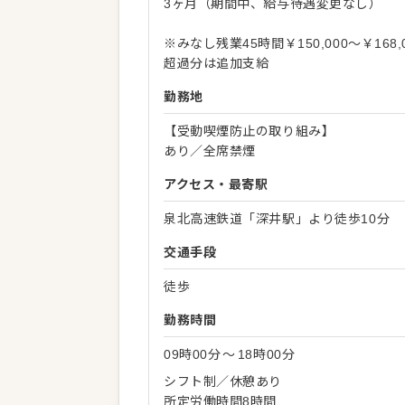
3ヶ月（期間中、給与待遇変更なし）
※みなし残業45時間￥150,000～￥168,
超過分は追加支給
勤務地
【受動喫煙防止の取り組み】
あり／全席禁煙
アクセス・最寄駅
泉北高速鉄道「深井駅」より徒歩10分
交通手段
徒歩
勤務時間
09時00分
〜
18時00分
シフト制／休憩あり
所定労働時間8時間