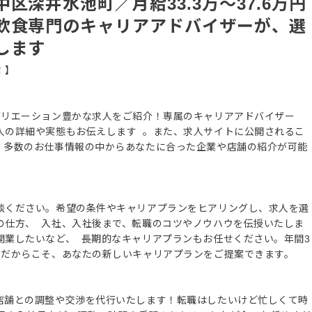
区深井水池町／月給33.3万～37.6万円
飲食専門のキャリアアドバイザーが、選
します
！】
バリエーション豊かな求人をご紹介！専属のキャリアアドバイザー
人の詳細や実態もお伝えします 。また、求人サイトに公開されるこ
、多数のお仕事情報の中からあなたに合った企業や店舗の紹介が可能
談ください。希望の条件やキャリアプランをヒアリングし、求人を選
の仕方、 入社、入社後まで、転職のコツやノウハウを伝授いたしま
開業したいなど、 長期的なキャリアプランもお任せください。年間3
ズだからこそ、あなたの新しいキャリアプランをご提案できます。
店舗との調整や交渉を代行いたします！転職はしたいけど忙しくて時