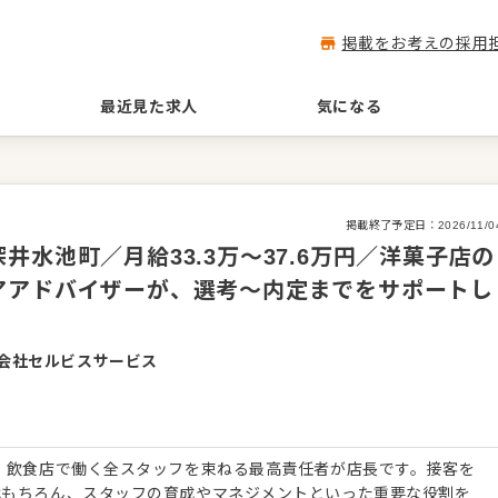
掲載をお考えの採用
最近見た求人
気になる
掲載終了予定日：
2026/11/0
水池町／月給33.3万～37.6万円／洋菓子店の
アアドバイザーが、選考～内定までをサポートし
会社セルビスサービス
 飲食店で働く全スタッフを束ねる最高責任者が店長です。接客を
はもちろん、スタッフの育成やマネジメントといった重要な役割を