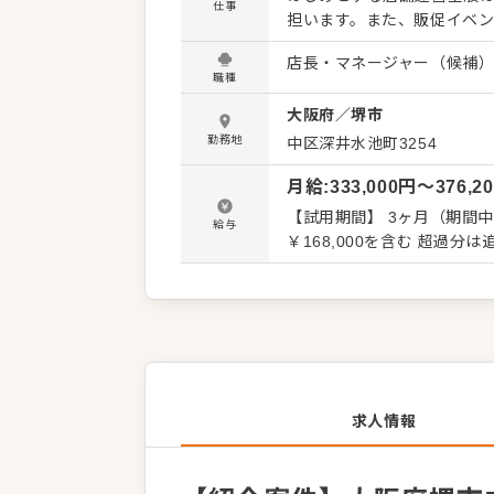
仕事
担います。また、販促イベ
メインとなります。マネジ
店長・マネージャー（候補
待しています。 また、全体
職種
のアイデアを積極的に発信してください。 【具体的には…】
大阪府
／
堺市
・予約管理、電話対応 ・接
理、発注業務、在庫管理 ・スタ
勤務地
中区深井水池町3254
に合わせた業務からお任せ
月給
:
333,000
円〜
376,2
め本部スタッフがあなたの
できる環境です。 将来のキ
【試用期間】 3ヶ月（期間中、給与待遇変更なし）
給与
チャンスもあり。独立をめざすなど、
￥168,000を含む 超過分
いたします。この求人が気
までお問合せください！
求人情報