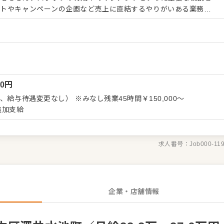
ントやキャンペーンの企画など売上に直結するやりがいある業務が
メント経験を活かし店長（候補）として大きく飛躍されることを期
）
のオペレーション改善や構築もお任せしますので、あなたならでは
 ・ホール、キッチンの全体管理
客、サービス全般 ・スタッフへの指示出し、動きの確認 ・売上管
ッフの育成やマネジメント、シフト管理 など 入社後はスキル
しますので、徐々に業務の幅を広げていきましょう。現店長をはじ
00
円
成長をサポートしますので、店長経験がない方も安心してスタート
ャリアとして、SVやエリアマネージャーといった本部職への昇格の
 ※みなし残業45時間￥150,000～
店舗運営のノウハウも学べます。 詳細は面談時にご説明
は追加支給
になった方は、エントリーいただくか『クックビズ転職支援窓口』
求人番号：
Job000-11
企業・店舗情報