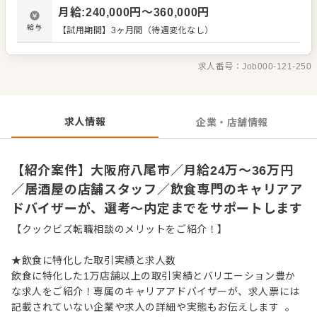
ク、レジ対応など接客全般 ・ドリンク作り、提供 ・予約管
月給
:
240,000
円〜
360,000
円
理、電話対応 ・仕込みや盛り付けなどカンタンな調理 ・仕
入れや在庫管理などキッチンの管理業務 ・まかないづくり
給与
【試用期間】3ヶ月間（待遇変化なし）
・アルバイトスタッフの教育 など 入社後はスキルに合わせ
た業務からお任せしますので、徐々に業務の幅を広げてい
きましょう。先輩スタッフがあなたの成長をサポートしま
求人番号：
Job000-121-250
すので、経験が浅い方も安心してスタートできる環境で
す。 ゆくゆくは、店長や料理長、SVといった本部職への昇
格をめざせます。 詳細は面談時にご説明いたします。この
求人が気になった方は、エントリーいただくか『クックビ
求人情報
企業・店舗情報
ズ転職支援窓口』までお問合せください！
【紹介案件】大阪府八尾市／月給24万～36万円
／居酒屋の店舗スタッフ／飲食専門のキャリアア
ドバイザーが、選考～内定までをサポートします
【クックビズ転職相談のメリットをご紹介！】
★飲食に特化した取引実績と求人数
飲食に特化した1万店舗以上の取引実績とバリエーション豊か
な求人をご紹介！専属のキャリアアドバイザーが、求人票には
記載されていない企業や求人の詳細や実態もお伝えします 。