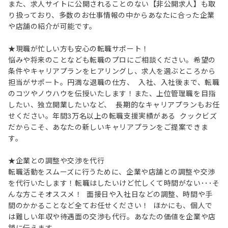
また、求人サイトに公開されることのない【非公開求人】も取
り扱っており、多数のお仕事情報の中からあなたに合った企業
や店舗の紹介が可能です。
★現職が忙しい方も安心の転職サポート！
悩みや将来のことなども転職のプロにご相談ください。希望の
条件やキャリアプランをヒアリングし、求人を選ぶところから
担当がサポート。円満な退職の仕方、 入社、入社後まで、転職
のコツやノウハウを伝授いたします！また、上位管理職を目指
したい、独立開業したいなど、 長期的なキャリアプランもお任
せください。年間3万名以上の転職支援実績がある クックビズ
だからこそ、あなたの新しいキャリアプランをご提案できま
す。
★企業との調整や交渉を代行
転職活動をスムーズに行うために、企業や店舗との調整や交渉
を代行いたします！転職はしたいけど忙しくて時間がない･･･そ
んな方こそオススメ！ 面接日や入社日などの調整、時間や手
間のかかることなど全てお任せください！ ほかにも、個人で
は難しい年収や待遇面の交渉も代行。あなたの価値を企業や店