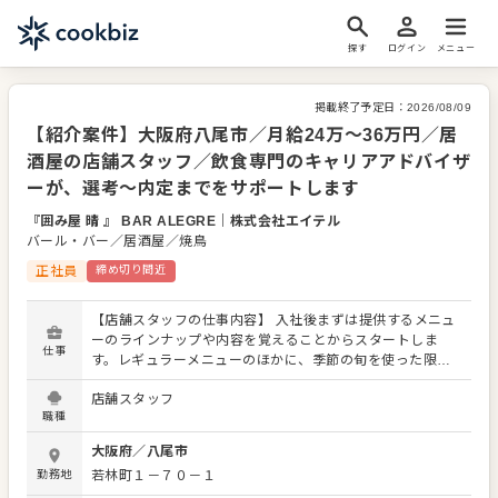
探す
ログイン
メニュー
掲載終了予定日：
2026/08/09
【紹介案件】大阪府八尾市／月給24万～36万円／居
酒屋の店舗スタッフ／飲食専門のキャリアアドバイザ
ーが、選考～内定までをサポートします
『囲み屋 晴 』 BAR ALEGRE
｜
株式会社エイテル
バール・バー／居酒屋／焼鳥
正社員
締め切り間近
【店舗スタッフの仕事内容】 入社後まずは提供するメニュ
ーのラインナップや内容を覚えることからスタートしま
仕事
す。レギュラーメニューのほかに、季節の旬を使った限定
メニューを提供することもありますので、これまでの接
店舗スタッフ
客・調理経験に加え、さまざまなスキルを習得してくださ
職種
い。 店舗スタッフには接客や調理全般を担っていただきま
す。よりよいお店づくりのためのオペレーション改善や構
大阪府
／
八尾市
築についてのアイデアも大歓迎です。 【具体的には…】 ・
勤務地
若林町１－７０－１
開店、閉店準備、清掃 ・お席へのご案内、オーダーテイ