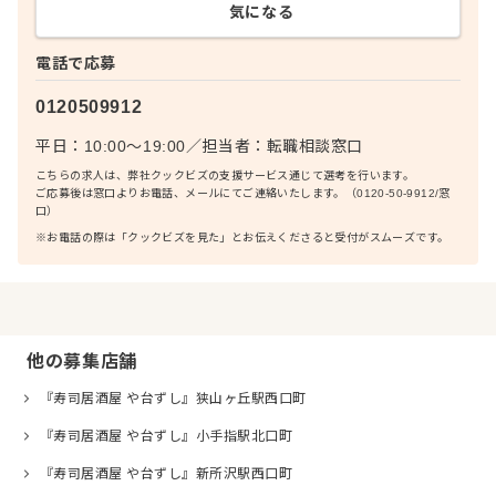
気になる
電話で応募
0120509912
平日：10:00〜19:00
／
担当者：
転職相談窓口
こちらの求人は、弊社クックビズの支援サービス通じて選考を行います。
ご応募後は窓口よりお電話、メールにてご連絡いたします。（0120-50-9912/窓
口）
※お電話の際は「クックビズを見た」とお伝えくださると受付がスムーズです。
他の募集店舗
『寿司居酒屋 や台ずし』狭山ヶ丘駅西口町
『寿司居酒屋 や台ずし』小手指駅北口町
『寿司居酒屋 や台ずし』新所沢駅西口町