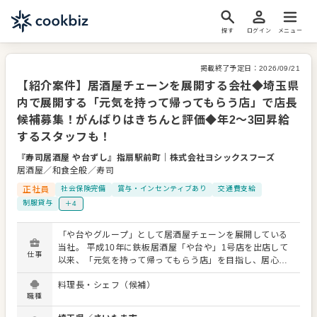
探す
ログイン
メニュー
掲載終了予定日：
2026/09/21
【紹介案件】居酒屋チェーンを展開する会社◆埼玉県
内で展開する「元気を持って帰ってもらう店」で店長
候補募集！がんばりはきちんと評価◆年2～3回昇給
するスタッフも！
『寿司居酒屋 や台ずし』指扇駅前町
｜
株式会社ヨシックスフーズ
居酒屋／和食全般／寿司
正社員
社会保険完備
賞与・インセンティブあり
交通費支給
制服貸与
＋4
「や台やグループ」として居酒屋チェーンを展開している
当社。 平成10年に鉄板居酒屋「や台や」1号店を出店して
仕事
以来、「元気を持って帰ってもらう店」を目指し、居心地
のいい、どこか懐かしい屋台の雰囲気を生かしたお店づく
料理長・シェフ（候補）
りで着実に成長。現在は関東・中部・関西・山陽・九州と
職種
エリアをひろげ、9つのブランドで約340店舗を展開してい
ます。 今回、埼玉県内の店舗で店長候補を募集していま