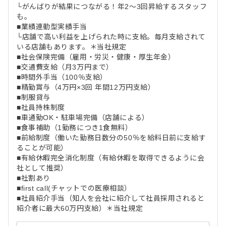
└がんばりが結果につながる！年2～3回昇給するスタッフ
も。
■業績連動型実績手当
└店舗で高い利益を上げられた時に支給。毎月支給されて
いる店舗もあります。＊当社規定
■社会保険完備（雇用・労災・健康・厚生年金）
■交通費支給（月3万円まで）
■時間外手当（100％支給）
■精勤賞与（4万円×3回 年間12万円支給）
■制服貸与
■社員持株制度
■車通勤OK・駐車場完備（店舗による）
■食事補助（1勤務につき1食無料）
■前給制度（働いた勤務日数分の50％を給料日前に支給す
ることが可能）
■有給休暇完全消化制度（有給休暇を取得できるように会
社として推奨）
■社割あり
■first call(チャットでの医療相談）
■社員紹介手当（知人を会社に紹介して社員採用されると
紹介者に最大60万円支給）＊当社規定