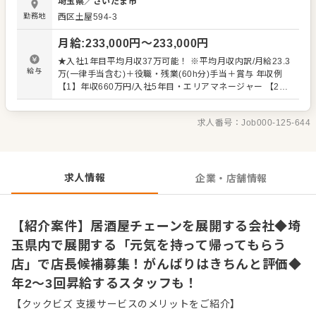
埼玉県
／
さいたま市
す！ 【店長・マネージャー（候補）の仕事内容】 店長は、
勤務地
西区土屋594-3
店舗の運営を管理する責任者です。接客をはじめとする店
舗業務はもちろん、スタッフの育成やマネジメントといっ
月給
:
233,000
円〜
233,000
円
た重要な役割を担います。メインとなるのは、販促イベン
トやキャンペーンの企画なども含め、売上に繋げていくこ
★入社1年目平均月収37万可能！ ※平均月収内訳/月給23.3
とです。 全体のオペレーション改善などもお任せしますの
給与
万(一律手当含む)＋役職・残業(60h分)手当＋賞与 年収例
で、あなたならではのアイデアを積極的に発信してくださ
【1】年収660万円/入社5年目・エリアマネージャー 【2】
い。 【具体的には…】 ・ホール、キッチンの全体管理 ・
年収510万円/入社3年目・店代 【3】年収426万円/入社1年
予約管理、電話対応 ・接客、サービス全般 ・売上管理、在
目 ※月給22万5000円+賞与+役職手当＋残業手当 ※飲食業
庫管理 ・スタッフの育成やマネジメント、シフト管理 な
求人番号：
Job000-125-644
界の経験者の場合、前職年収を考慮 【試用期間】 3ヵ月
ど 入社後はスキルに合わせた業務からお任せしますので、
（期間中の待遇の変動なし） ※残業代全額支給
徐々に仕事の幅を広げていきましょう。成長をしっかりサ
ポートしますので、経験に関わらず安心してスタートでき
る環境です。 ゆくゆくはさらにステップアップなどめざせ
求人情報
企業・店舗情報
ます。
【紹介案件】居酒屋チェーンを展開する会社◆埼
玉県内で展開する「元気を持って帰ってもらう
店」で店長候補募集！がんばりはきちんと評価◆
年2～3回昇給するスタッフも！
【クックビズ 支援サービスのメリットをご紹介】