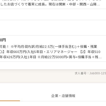
かしたお店づくりで着実に成長。現在は関東・中部・関西・山陽・
ドで約340店舗を展開しています。 今回、兵庫県内の店舗
、店舗の運
接客をはじめとする店舗業務はもちろん、スタッフの育成やマネジ
を担います。メインとなるのは、販促イベントやキャンペーンの企
いくことです。 全体のオペレーション改善などもお任せしますの
信してください。 【具体的には…】 ・ホール、キ
00
円
理、電話対応 ・接客、サービス全般 ・売上管理、在庫管理 ・スタ
スキルに合わせた業務からお任せしま
可能！ ※平均月収内訳/月給22.5万(一律手当含む)＋役職・残業
広げていきましょう。成長をしっかりサポートしますので、経験に関
る環境です。 ゆくゆくはさらにステップアップなどめざせます。
年収426万円/入社1年目 ※月給22万5000円+賞与+役職手当＋残業
試用期間】 3ヵ月（期間中の待遇の変動な
求人番号：
Job000-12
企業・店舗情報