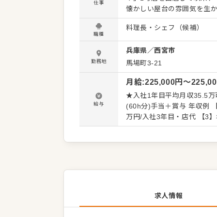
仕事
懐かしい屋台の雰囲気を生
九州とエリアをひろげ、9つのブラン
料理長・シェフ（候補）
で店長候補を募集しています！ 【店長・マネージャー（候補）の仕事内容】 店長は
職種
営を管理する責任者です。
兵庫県
／
西宮市
メントといった重要な役割
画なども含め、売上に繋げて
勤務地
馬場町3-21
で、あなたならではのアイデアを積極的に発
月給
:
225,000
円〜
225,0
ッチンの全体管理 ・予約管
ッフの育成やマネジメント、シフト管理 など 入社後は
★入社1年目平均月収35.5万
すので、徐々に仕事の幅を
給与
(60h分)手当＋賞与 年収例 【1】年収660万円/入社5年目・エリアマネージャー 【2】年収510
わらず安心してスタートでき
万円/入社3年目・店代 【3】
手当 ※飲食業界の経験者の場合、前職年収を考慮 【
し）
求人情報