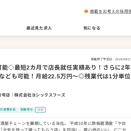
掲載をお考えの採用
最近見た求人
気になる
掲載終了予定日：
2026/09/2
可能◇最短2カ月で店長就任実績あり！さらに2年
なども可能！月給22.5万円～◎残業代は1分単位
2号店
｜
株式会社ヨシックスフーズ
交通費支給
制服貸与
＋5
酒屋チェーンを展開している当社。 平成10年に鉄板居酒屋「や台
「元気を持って帰ってもらう店」を目指し、居心地のいい、どこか