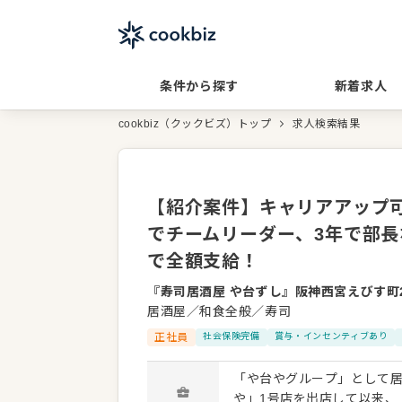
条件から探す
新着求人
cookbiz（クックビズ）トップ
求人検索結果
【紹介案件】キャリアアップ
でチームリーダー、3年で部長
で全額支給！
『寿司居酒屋 や台ずし』阪神西宮えびす町
居酒屋／和食全般／寿司
正社員
社会保険完備
賞与・インセンティブあり
「や台やグループ」として居
や」1号店を出店して以来、