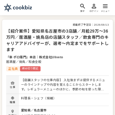
探す
ログイン
メニュー
掲載終了予定日：
2026/08/13
【紹介案件】愛知県名古屋市の3店舗／月給29万～36
万円／居酒屋・焼鳥店の店舗スタッフ／飲食専門のキ
ャリアアドバイザーが、選考～内定までをサポートし
ます
『串 ポロ衛門』本店
｜
株式会社Uliveto
居酒屋／焼鳥／和食全般
正社員
締め切り間近
【店舗スタッフの仕事内容】 入社後まずは提供するメニュ
ーのラインナップや内容を覚えることからスタートしま
仕事
す。レギュラーメニューのほかに、季節の旬を使った限定
メニューを提供することもありますので、これまでの接
料理長・シェフ（候補）
客・調理経験に加え、さまざまなスキルを習得してくださ
職種
い。 店舗スタッフには接客や調理全般を担っていただきま
す。よりよいお店づくりのためのオペレーション改善や構
愛知県
／
名古屋市
築についてのアイデアも大歓迎です。 【具体的には…】 ・