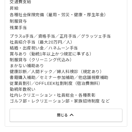
交通費支給
昇給
各種社会保険完備（雇用・労災・健康・厚生年金）
制服貸与
残業手当
プラスα手当／資格手当／正月手当／グラッツェ手当
社員紹介手当（最大20万円／人）
結婚・出産祝い金／ハネムーン手当
賞与あり（勤続1年以上かつ規定に準ずる）
制服貸与（クリーニング代込み）
まかない補助あり
健康診断／人間ドック／婦人科検診（規定あり）
書籍購入補助／セミナー参加補助／他店舗視察補助
従業員割引／OFFLEEK社割制度（宿泊費無料）
勤続年数祝い
社内レクリエーション・社員総会・各種表彰
ゴルフ部・レクリエーション部・家族招待制度 など
閉じる