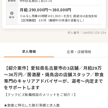
勤務地
中村区名駅四丁目15-26
開店、閉店準備、清掃 ・お席へのご案内、オーダーテイ
ク、レジ対応など接客全般 ・ドリンク作り、提供 ・予約管
月給
:
290,000
円〜
360,000
円
理、電話対応 ・仕込みや盛り付けなどカンタンな調理 ・仕
入れや在庫管理などキッチンの管理業務 ・まかないづくり
※みなし残業45時間￥81,000～を含む 超過分は追加支給
給与
・アルバイトスタッフの教育 など 入社後はスキルに合わせ
【試用期間】 3か月（期間中の待遇の変動なし）
た業務からお任せしますので、徐々に業務の幅を広げてい
きましょう。先輩スタッフがあなたの成長をサポートしま
すので、経験が浅い方も安心してスタートできる環境で
求人番号：
Job000-128-154
す。 ゆくゆくは、店長や料理長、SVといった本部職への昇
格をめざせます。 詳細は面談時にご説明いたします。この
求人が気になった方は、エントリーいただくか『クックビ
ズ転職支援窓口』までお問合せください！
求人情報
企業・店舗情報
【紹介案件】愛知県名古屋市の3店舗／月給29万
～36万円／居酒屋・焼鳥店の店舗スタッフ／飲食
専門のキャリアアドバイザーが、選考～内定まで
をサポートします
【クックビズ転職相談のメリットをご紹介！】
★飲食に特化した取引実績と求人数