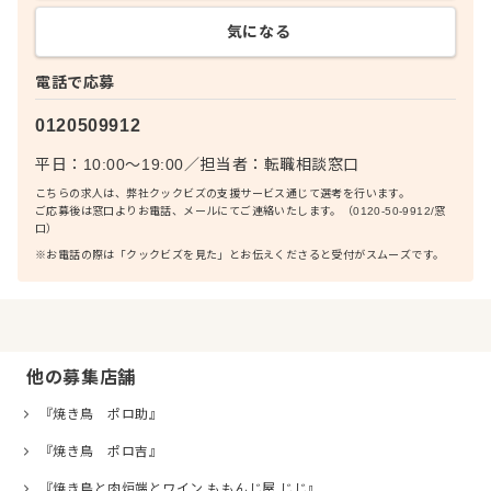
気になる
電話で応募
0120509912
平日：10:00〜19:00
／
担当者：
転職相談窓口
こちらの求人は、弊社クックビズの支援サービス通じて選考を行います。
ご応募後は窓口よりお電話、メールにてご連絡いたします。（0120-50-9912/窓
口）
※お電話の際は「クックビズを見た」とお伝えくださると受付がスムーズです。
他の募集店舗
『焼き鳥 ポロ助』
『焼き鳥 ポロ吉』
『焼き鳥と肉炉端とワイン ももんじ屋 じじ』