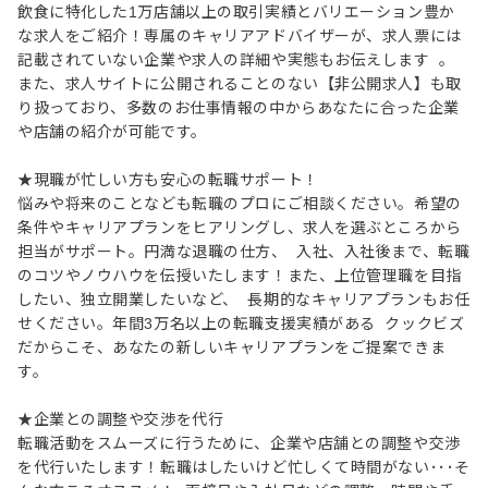
飲食に特化した1万店舗以上の取引実績とバリエーション豊か
な求人をご紹介！専属のキャリアアドバイザーが、求人票には
記載されていない企業や求人の詳細や実態もお伝えします 。
また、求人サイトに公開されることのない【非公開求人】も取
り扱っており、多数のお仕事情報の中からあなたに合った企業
や店舗の紹介が可能です。
★現職が忙しい方も安心の転職サポート！
悩みや将来のことなども転職のプロにご相談ください。希望の
条件やキャリアプランをヒアリングし、求人を選ぶところから
担当がサポート。円満な退職の仕方、 入社、入社後まで、転職
のコツやノウハウを伝授いたします！また、上位管理職を目指
したい、独立開業したいなど、 長期的なキャリアプランもお任
せください。年間3万名以上の転職支援実績がある クックビズ
だからこそ、あなたの新しいキャリアプランをご提案できま
す。
★企業との調整や交渉を代行
転職活動をスムーズに行うために、企業や店舗との調整や交渉
を代行いたします！転職はしたいけど忙しくて時間がない･･･そ