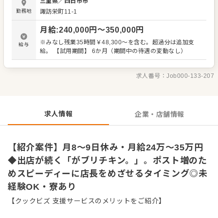
三重県
／
四日市市
メントもあります。全体のオペレーション改善や構築もお
勤務地
諏訪栄町11-1
任せしますので、あなたならではのアイデアを積極的に発
信してください。 【具体的には…】 ・ホール、キッチンの
月給
:
240,000
円〜
350,000
円
全体管理 ・接客、サービス全般 ・スタッフへの指示、育成
やマネジメント、シフト管理 ・売上管理、発注業務、在庫
※みなし残業35時間￥48,300～を含む。超過分は追加支
給与
管理 入社後はスキルに合わせた業務からお任せしますの
給。 【試用期間】 6か月（期間中の待遇の変動なし）
で、徐々に業務の幅を広げていきましょう。現店長をはじ
め本部スタッフがあなたの成長をサポートしますので、店
長経験がない方も安心してスタートできる環境です。
求人番号：
Job000-133-207
求人情報
企業・店舗情報
【紹介案件】月8～9日休み・月給24万～35万円
◆出店が続く「がブリチキン。」。ポスト増のた
めスピーディーに店長をめざせるタイミング◎未
経験OK・寮あり
【クックビズ 支援サービスのメリットをご紹介】