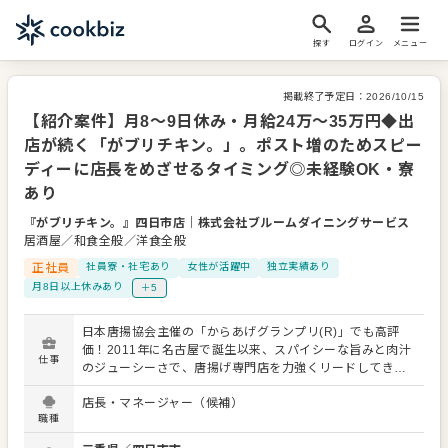
探す
ログイン
メニュー
掲載終了予定日：
2026/10/15
【紹介案件】月8～9日休み・月給24万～35万円◆出
店が続く「がブリチキン。」。ポスト増のためスピー
ディーに店長をめざせるタイミング◎未経験OK・寮
あり
『がブリチキン。』四日市店
｜
株式会社ブルームダイニングサービス
居酒屋／和食全般／洋食全般
正社員
社員寮・社宅あり
女性が活躍中
独立実績あり
月8日以上休みあり
＋5
日本唐揚協会主催の「からあげグランプリ(R)」でも高評
価！2011年に名古屋で誕生以来、スパイシーな旨みと肉汁
仕事
のジューシーさで、唐揚げ専門店を力強くリードしてきた
「がブリチキン。」が、今回、四日市店で仲間を募集しま
店長・マネージャー（候補）
す。 おかげさまで業績は絶好調。ハイペースで出店が進ん
職種
でいます。 【仕事内容】 接客をはじめとする店舗運営全般
をお任せします。 店長になれば、スタッフの育成やマネジ