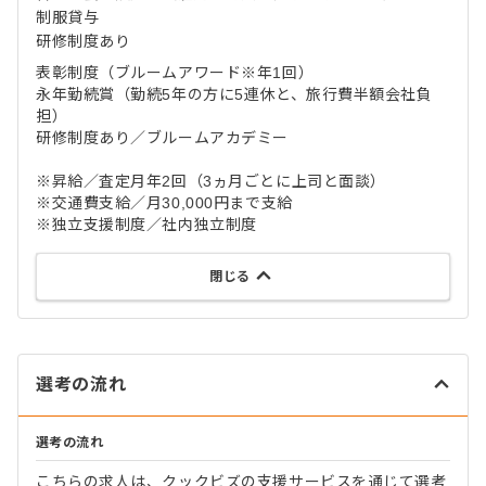
制服貸与
研修制度あり
表彰制度（ブルームアワード※年1回）
永年勤続賞（勤続5年の方に5連休と、旅行費半額会社負
担）
研修制度あり／ブルームアカデミー
※昇給／査定月年2回（3ヵ月ごとに上司と面談）
※交通費支給／月30,000円まで支給
※独立支援制度／社内独立制度
閉じる
選考の流れ
選考の流れ
こちらの求人は、クックビズの支援サービスを通じて選考