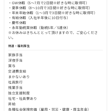
・GW休暇（5～7月で2日間※好きな時に取得可）
・夏季休暇（8～10月で3日間※好きな時に取得可）
・年末年始休暇（1～3月で3日間※好きな時に取得可）
・有給休暇（入社半年後に10日付与）
・慶弔休暇
・永年勤続賞休暇（勤続5年／5連休）
※お休みはきちんととって頂けますので、ご安心くださ
い。
待遇・福利厚生
家族手当
深夜手当
賞与
交通費支給
まかないあり
社員旅行
残業手当
独立支援制度
社宅・社員寮あり
昇給
各種社会保険完備（雇用・労災・健康・厚生年金）