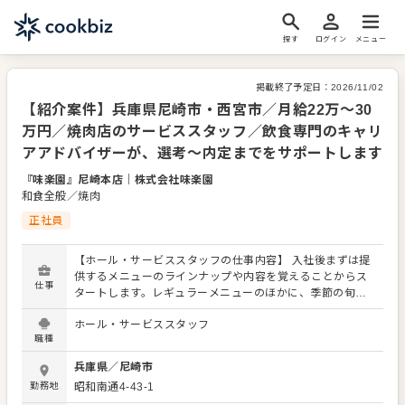
探す
ログイン
メニュー
掲載終了予定日：
2026/11/02
【紹介案件】兵庫県尼崎市・西宮市／月給22万～30
万円／焼肉店のサービススタッフ／飲食専門のキャリ
アアドバイザーが、選考～内定までをサポートします
『味楽園』尼崎本店
｜
株式会社味楽園
和食全般／焼肉
正社員
【ホール・サービススタッフの仕事内容】 入社後まずは提
供するメニューのラインナップや内容を覚えることからス
仕事
タートします。レギュラーメニューのほかに、季節の旬を
使った限定メニューを提供することもありますので、お客
ホール・サービススタッフ
さまに説明できるよう調理スタッフとの連携やコミュニケ
職種
ーションを大切にしてください。 ホール・サービススタッ
フは店舗の顔となります。感謝の言葉をいただいたり、改
兵庫県
／
尼崎市
善要求などのご意見を直接いただくこともあります。それ
勤務地
昭和南通4-43-1
らの内容を店舗メンバーに共有しながら、よりよいお店づ