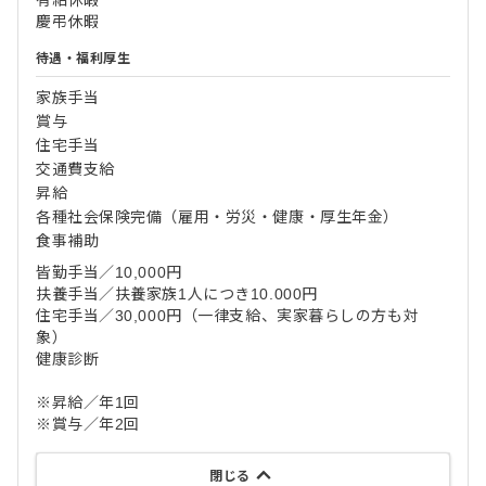
有給休暇
慶弔休暇
待遇・福利厚生
家族手当
賞与
住宅手当
交通費支給
昇給
各種社会保険完備（雇用・労災・健康・厚生年金）
食事補助
皆勤手当／10,000円
扶養手当／扶養家族1人につき10.000円
住宅手当／30,000円（一律支給、実家暮らしの方も対
象）
健康診断
※昇給／年1回
※賞与／年2回
閉じる