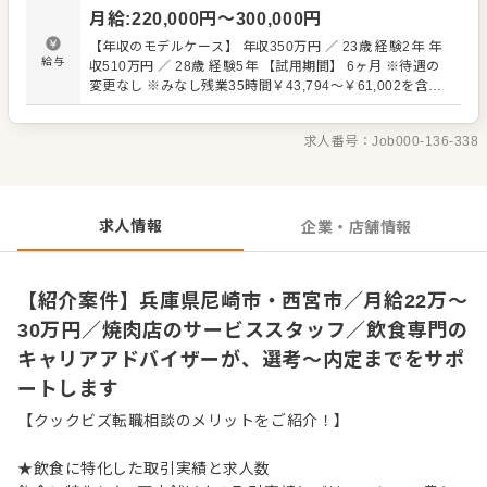
くりを心がけてください。オペレーション改善や構築につ
月給
:
220,000
円〜
300,000
円
いてのアイデアも大歓迎です。 【具体的には…】 ・開店、
閉店準備、清掃 ・お席へのご案内、オーダーテイク、レジ
【年収のモデルケース】 年収350万円 ／ 23歳 経験2年 年
対応など接客全般 ・ドリンク作り、提供 ・テーブルの片づ
給与
収510万円 ／ 28歳 経験5年 【試用期間】 6ヶ月 ※待遇の
け ・予約管理、電話対応 など 入社後はスキルに合わせた
変更なし ※みなし残業35時間￥43,794～￥61,002を含
業務からお任せしますので、徐々に業務の幅を広げていき
む。超過分は別途支給。
ましょう。先輩スタッフがあなたの成長をサポートします
ので、経験が浅い方も安心してスタートできる環境です。
求人番号：
Job000-136-338
ゆくゆくは、ホールリーダーや副店長、店長、SVへの昇格
をめざせます。 詳細は面談時にご説明いたします。この求
人が気になった方は、エントリーいただくか『クックビズ
転職支援窓口』までお問合せください！
求人情報
企業・店舗情報
【紹介案件】兵庫県尼崎市・西宮市／月給22万～
30万円／焼肉店のサービススタッフ／飲食専門の
キャリアアドバイザーが、選考～内定までをサポ
ートします
【クックビズ転職相談のメリットをご紹介！】
★飲食に特化した取引実績と求人数