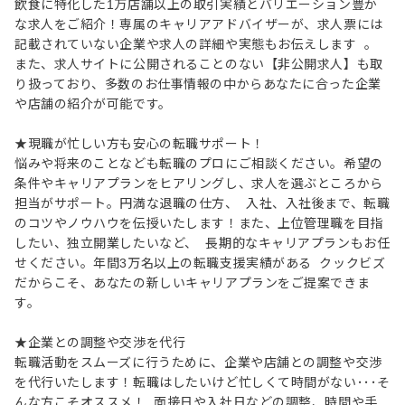
飲食に特化した1万店舗以上の取引実績とバリエーション豊か
な求人をご紹介！専属のキャリアアドバイザーが、求人票には
記載されていない企業や求人の詳細や実態もお伝えします 。
また、求人サイトに公開されることのない【非公開求人】も取
り扱っており、多数のお仕事情報の中からあなたに合った企業
や店舗の紹介が可能です。
★現職が忙しい方も安心の転職サポート！
悩みや将来のことなども転職のプロにご相談ください。希望の
条件やキャリアプランをヒアリングし、求人を選ぶところから
担当がサポート。円満な退職の仕方、 入社、入社後まで、転職
のコツやノウハウを伝授いたします！また、上位管理職を目指
したい、独立開業したいなど、 長期的なキャリアプランもお任
せください。年間3万名以上の転職支援実績がある クックビズ
だからこそ、あなたの新しいキャリアプランをご提案できま
す。
★企業との調整や交渉を代行
転職活動をスムーズに行うために、企業や店舗との調整や交渉
を代行いたします！転職はしたいけど忙しくて時間がない･･･そ
んな方こそオススメ！ 面接日や入社日などの調整、時間や手