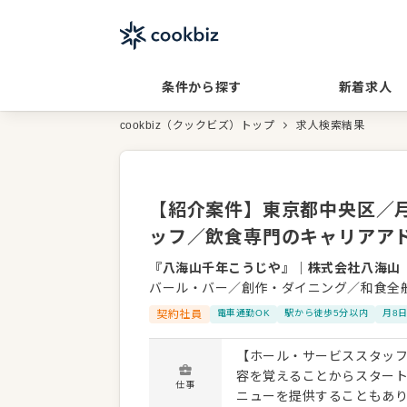
条件から探す
新着求人
cookbiz（クックビズ）トップ
求人検索結果
【紹介案件】東京都中央区／月
ッフ／飲食専門のキャリアア
『八海山千年こうじや』
｜
株式会社八海山
バール・バー／創作・ダイニング／和食全
契約社員
電車通勤OK
駅から徒歩5分以内
月8
【ホール・サービススタッフ
容を覚えることからスター
仕事
ニューを提供することもあ