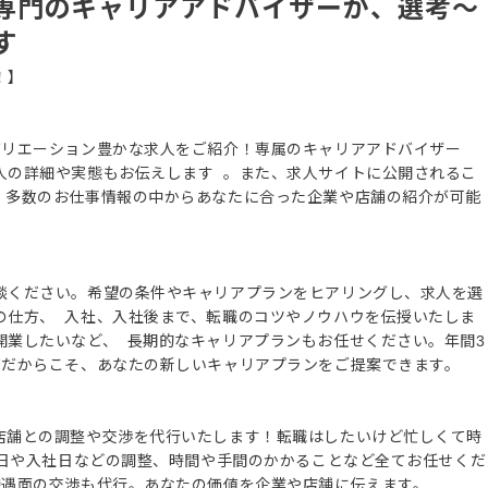
専門のキャリアアドバイザーが、選考～
す
！】
バリエーション豊かな求人をご紹介！専属のキャリアアドバイザー
人の詳細や実態もお伝えします 。また、求人サイトに公開されるこ
、多数のお仕事情報の中からあなたに合った企業や店舗の紹介が可能
談ください。希望の条件やキャリアプランをヒアリングし、求人を選
の仕方、 入社、入社後まで、転職のコツやノウハウを伝授いたしま
開業したいなど、 長期的なキャリアプランもお任せください。年間3
ズだからこそ、あなたの新しいキャリアプランをご提案できます。
店舗との調整や交渉を代行いたします！転職はしたいけど忙しくて時
接日や入社日などの調整、時間や手間のかかることなど全てお任せくだ
待遇面の交渉も代行。あなたの価値を企業や店舗に伝えます。