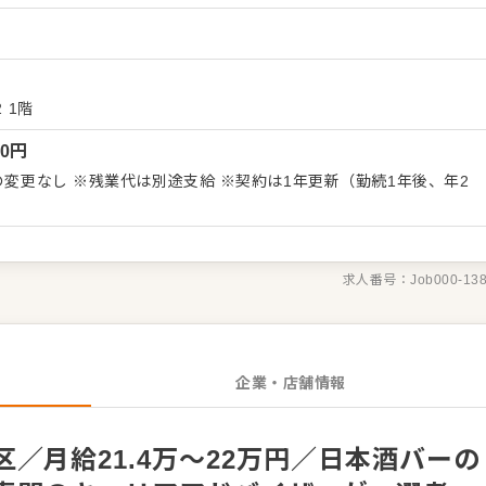
てください。 ホール・サービススタッフは店舗の顔となります。
、改善要求などのご意見を直接いただくこともあります。それらの
しながら、よりよいお店づくりを心がけてください。オペレーショ
具体的には…】 ・開店、閉店準備、清掃
テイク、レジ対応など接客全般 ・ドリンク作り、提供 ・テーブル
 1階
務からお任せしますので、
00
円
きましょう。先輩スタッフがあなたの成長をサポートしますので、
ートできる環境です。 ゆくゆくは、ホールリーダーや副店長、店
1年更新（勤続1年後、年2
になった方
）
『クックビズ転職支援窓口』までお問合せください！
求人番号：
Job000-13
企業・店舗情報
／月給21.4万～22万円／日本酒バーの