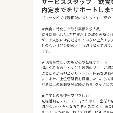
サービススタッフ／飲食
内定までをサポートしま
【クックビズ転職相談のメリットをご紹介
★飲食に特化した取引実績と求人数
飲食に特化した1万店舗以上の取引実績と
が、求人票には記載されていない企業や求
とのない【非公開求人】も取り扱っており
です。
★現職が忙しい方も安心の転職サポート！
悩みや将来のことなども転職のプロにご相
ぶところから担当がサポート。円満な退職
す！また、上位管理職を目指したい、独立
万名以上の転職支援実績がある クックビ
★企業との調整や交渉を代行
転職活動をスムーズに行うために、企業や
間がない･･･そんな方こそオススメ！ 面
さい！ ほかにも、個人では難しい年収や