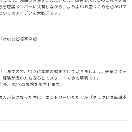
なります。感謝の言葉をいただいたり、改善要求などのご意見を直
容を店舗メンバーに共有しながら、よりよいお店づくりを心がけて
ついてのアイデアも大歓迎です。
ジ対応など接客全般
せしますので、徐々に業務の幅を広げていきましょう。先輩スタッ
、経験が浅い方も安心してスタートできる環境です。
店長、SVへの昇格をめざせます。
求人が気になった方は、エントリーいただくか『クックビズ転職支