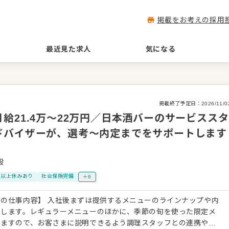
掲載をお考えの採用
最近見た求人
気になる
掲載終了予定日：
2026/11/0
給21.4万～22万円／日本酒バーのサービススタ
ドバイザーが、選考～内定までをサポートします
般
日以上休みあり
社会保険完備
＋6
の仕事内容】 入社後まずは提供するメニューのラインナップや内
トします。レギュラーメニューのほかに、季節の旬を使った限定メ
りますので、お客さまに説明できるよう調理スタッフとの連携やコ