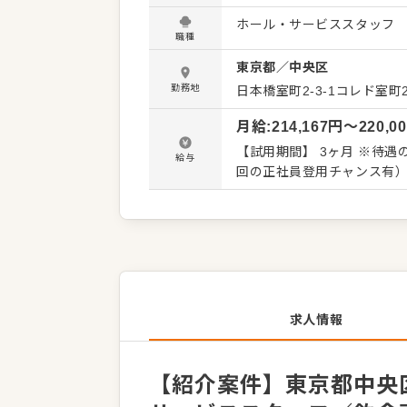
ミュニケーションを大切にし
ホール・サービススタッフ
感謝の言葉をいただいたり
職種
内容を店舗メンバーに共有
東京都
／
中央区
ン改善や構築についてのアイデアも大歓迎です。 【
・お席へのご案内、オーダー
勤務地
日本橋室町2-3-1コレド室町2
の片づけ ・予約管理、電話対応 など 入社後はスキルに合わせた業
月給
:
214,167
円〜
220,0
徐々に業務の幅を広げてい
経験が浅い方も安心してスタ
【試用期間】 3ヶ月 ※待遇の変更なし ※残業代は別途支給 ※契約は
給与
長、SVへの昇格をめざせます。 詳細は面談時にご説明いたします。この求人が気
回の正社員登用チャンス有
は、エントリーいただくか
求人情報
【紹介案件】東京都中央区