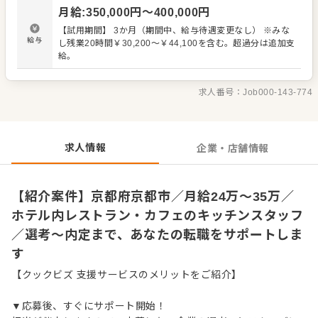
カンタンな調理からスタート ・全体の流れを学んで調理全
月給
:
350,000
円〜
400,000
円
般を担当 ・仕入れや在庫管理などキッチンの管理業務 ・ま
かないづくり ・後輩スタッフやアルバイトスタッフの教育
【試用期間】 3か月（期間中、給与待遇変更なし） ※みな
・料理長の補助 ・新メニュー提案 など 入社後はスキルに
給与
し残業20時間￥30,200～￥44,100を含む。超過分は追加支
合わせた業務からお任せしますので、徐々に業務の幅を広
給。
げていきましょう。先輩スタッフがあなたの成長をサポー
トしますので、経験が浅い方も安心してスタートできる環
境です。 ゆくゆくは、料理長やSVといった本部職への昇格
求人番号：
Job000-143-774
をめざせます。
求人情報
企業・店舗情報
【紹介案件】京都府京都市／月給24万～35万／
ホテル内レストラン・カフェのキッチンスタッフ
／選考～内定まで、あなたの転職をサポートしま
す
【クックビズ 支援サービスのメリットをご紹介】
▼応募後、すぐにサポート開始！