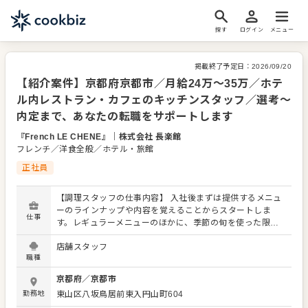
探す
ログイン
メニュー
掲載終了予定日：
2026/09/20
【紹介案件】京都府京都市／月給24万～35万／ホテ
ル内レストラン・カフェのキッチンスタッフ／選考～
内定まで、あなたの転職をサポートします
『French LE CHENE』
｜
株式会社 長楽館
フレンチ／洋食全般／ホテル・旅館
正社員
【調理スタッフの仕事内容】 入社後まずは提供するメニュ
ーのラインナップや内容を覚えることからスタートしま
仕事
す。レギュラーメニューのほかに、季節の旬を使った限定
メニューを提供することもありますので、これまでの調理
店舗スタッフ
経験に加え、さまざまなスキルを習得してください。 料理
職種
長のもと新メニューの考案に携わることも可能。自由な発
想から生まれる新作を期待しています。よりよいお店づく
京都府
／
京都市
りのためのオペレーション改善や構築についてのアイデア
勤務地
東山区八坂鳥居前東入円山町604
も大歓迎です。 【具体的には…】 ・仕込みや盛り付けなど