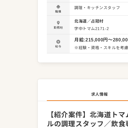
い。 料理長のもと新メニュ
調理・キッチンスタッフ
しています。よりよいお店
職種
歓迎です。 【具体的には…】 ・仕込みや盛り付けなどカンタンな調理からスタート ・全体の
北海道
／
占冠村
流れを学んで調理全般を担当
・後輩スタッフやアルバイトスタ
勤務地
字中トマム2171-2
スキルに合わせた業務から
月給
:
215,000
円〜
280,0
タッフがあなたの成長をサ
す。 ゆくゆくは、料理長やSVといっ
給与
※経験・資格・スキルを考慮
たします。この求人が気に
でお問合せください！
求人情報
【紹介案件】北海道トマム
ルの調理スタッフ／飲食