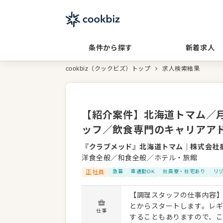
条件から探す
新着求人
cookbiz（クックビズ）トップ
求人検索結果
【紹介案件】北海道トマム／月
ッフ／飲食専門のキャリアア
『クラブメッド』北海道トマム
｜
株式会社
洋食全般／和食全般／ホテル・旅館
正社員
急募
車通勤OK
社員寮・社宅あり
リ
【調理スタッフの仕事内容】
とからスタートします。レ
仕事
することもありますので、