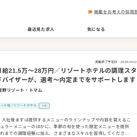
掲載をお考えの採用
最近見た求人
気になる
掲載終了予定日：
2026/10/1
給21.5万～28万円／リゾートホテルの調理スタ
ドバイザーが、選考～内定までをサポートします
星野リゾート・トマム
ゾート地／リゾートホテル
＋6
 入社後まずは提供するメニューのラインナップや内容を覚えるこ
ギュラーメニューのほかに、季節の旬を使った限定メニューを提供
これまでの調理経験に加え、さまざまなスキルを習得してくださ