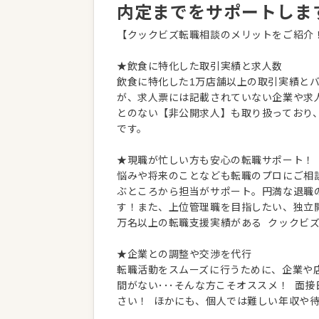
内定までをサポートしま
【クックビズ転職相談のメリットをご紹介
★飲食に特化した取引実績と求人数
飲食に特化した1万店舗以上の取引実績と
が、求人票には記載されていない企業や求
とのない【非公開求人】も取り扱っており
です。
★現職が忙しい方も安心の転職サポート！
悩みや将来のことなども転職のプロにご相
ぶところから担当がサポート。円満な退職
す！また、上位管理職を目指したい、独立
万名以上の転職支援実績がある クックビ
★企業との調整や交渉を代行
転職活動をスムーズに行うために、企業や
間がない･･･そんな方こそオススメ！ 面
さい！ ほかにも、個人では難しい年収や