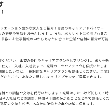
す
！】
バリエーション豊かな求人をご紹介！専属のキャリアアドバイザー
人の詳細や実態もお伝えします 。また、求人サイトに公開されるこ
、多数のお仕事情報の中からあなたに合った企業や店舗の紹介が可能
談ください。希望の条件やキャリアプランをヒアリングし、求人を選
の仕方、 入社、入社後まで、転職のコツやノウハウを伝授いたしま
開業したいなど、 長期的なキャリアプランもお任せください。年間3
ズだからこそ、あなたの新しいキャリアプランをご提案できます。
店舗との調整や交渉を代行いたします！転職はしたいけど忙しくて時
接日や入社日などの調整、時間や手間のかかることなど全てお任せくだ
待遇面の交渉も代行。あなたの価値を企業や店舗に伝えます。