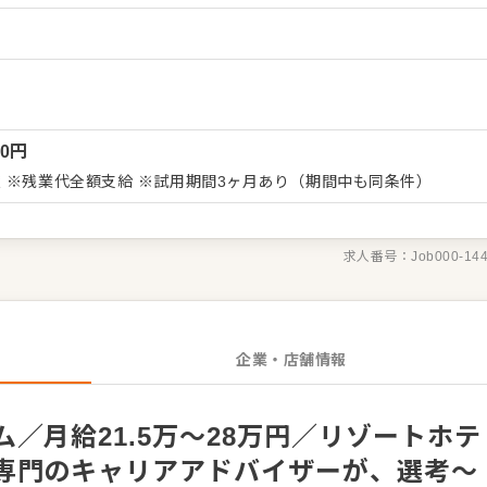
ーの考案に携わることも可能。自由な発想から生まれる新作を期待
づくりのためのオペレーション改善や構築についてのアイデアも大
 ・仕入れや在庫管理などキッチンの管理業務 ・まかないづくり
ッフの教育 ・料理長の補助 ・新メニュー提案 など 入社後は
お任せしますので、徐々に業務の幅を広げていきましょう。先輩ス
00
円
ポートしますので、経験が浅い方も安心してスタートできる環境で
た本部職への昇格をめざせます。 詳細は面談時にご説明い
 ※残業代全額支給 ※試用期間3ヶ月あり（期間中も同条件）
なった方は、エントリーいただくか『クックビズ転職支援窓口』ま
求人番号：
Job000-14
企業・店舗情報
／月給21.5万～28万円／リゾートホテ
専門のキャリアアドバイザーが、選考～