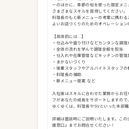
ーのほかに、季節の旬を使った限定メニ
さまざまなスキルを習得してください。
料理長のもと新メニューの考案に携わる
よいお店づくりのためのオペレーション
【具体的には…】
・仕込みや盛り付けなどカンタンな調理
・全体の流れを学んで調理全般を担当
・仕入れや在庫管理などキッチンの管理
・まかないづくり
・後輩スタッフやアルバイトスタッフの
・料理長の補助
・新メニュー提案 など
入社後はスキルに合わせた業務からお任
フがあなたの成長をサポートしますので
ゆくゆくは、料理長やSVといった本部
詳細は面談時にご説明いたします。この
援窓口』までお問合せください！