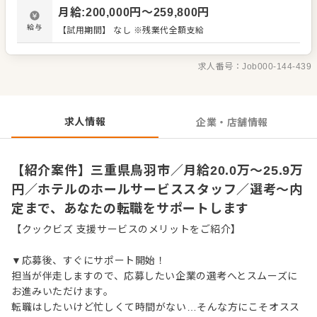
くりを心がけてください。オペレーション改善や構築につ
月給
:
200,000
円〜
259,800
円
いてのアイデアも大歓迎です。 【具体的には…】 ・開店、
閉店準備、清掃 ・お席へのご案内、オーダーテイク、レジ
給与
【試用期間】 なし ※残業代全額支給
対応など接客全般 ・ドリンク作り、提供 ・テーブルの片づ
け ・予約管理、電話対応 など 入社後はスキルに合わせた
業務からお任せしますので、徐々に業務の幅を広げていき
求人番号：
Job000-144-439
ましょう。先輩スタッフがあなたの成長をサポートします
ので、経験が浅い方も安心してスタートできる環境です。
ゆくゆくは、ホールリーダーや副店長、店長、SVへの昇格
をめざせます。
求人情報
企業・店舗情報
【紹介案件】三重県鳥羽市／月給20.0万～25.9万
円／ホテルのホールサービススタッフ／選考～内
定まで、あなたの転職をサポートします
【クックビズ 支援サービスのメリットをご紹介】
▼応募後、すぐにサポート開始！
担当が伴走しますので、応募したい企業の選考へとスムーズに
お進みいただけます。
転職はしたいけど忙しくて時間がない…そんな方にこそオスス