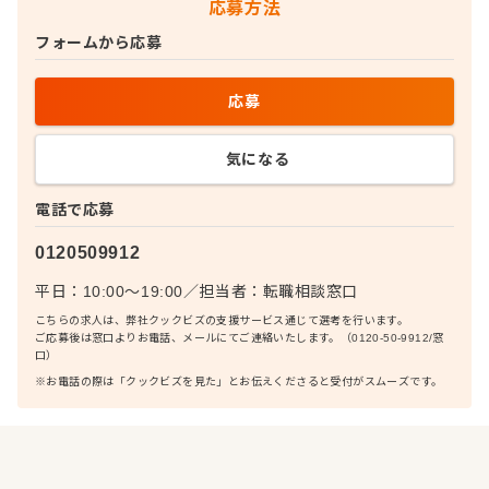
応募方法
フォームから応募
応募
気になる
電話で応募
0120509912
平日：10:00〜19:00
／
担当者：
転職相談窓口
こちらの求人は、弊社クックビズの支援サービス通じて選考を行います。
ご応募後は窓口よりお電話、メールにてご連絡いたします。（0120-50-9912/窓
口）
※お電話の際は「クックビズを見た」とお伝えくださると受付がスムーズです。