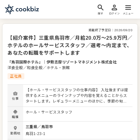
探す
ログイン
メニュー
掲載終了予定日：
2026/09/20
【紹介案件】三重県鳥羽市／月給20.0万～25.9万円／
ホテルのホールサービススタッフ／選考～内定まで、
あなたの転職をサポートします
『鳥羽国際ホテル』
｜
伊勢志摩リゾートマネジメント株式会社
洋食全般／和食全般／ホテル・旅館
正社員
【ホール・サービススタッフの仕事内容】 入社後まずは提
供するメニューのラインナップや内容を覚えることからス
仕事
タートします。レギュラーメニューのほかに、季節の旬を
使った限定メニューを提供することもありますので、お客
ホール・サービススタッフ
さまに説明できるよう調理スタッフとの連携やコミュニケ
職種
ーションを大切にしてください。 ホール・サービススタッ
フは店舗の顔となります。感謝の言葉をいただいたり、改
三重県
／
鳥羽市
善要求などのご意見を直接いただくこともあります。それ
勤務地
鳥羽1-23-1
らの内容を店舗メンバーに共有しながら、よりよいお店づ