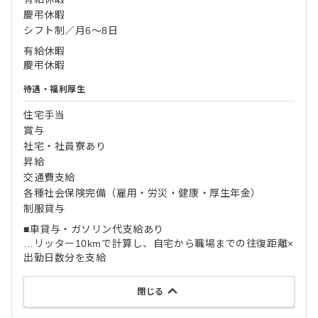
慶弔休暇
シフト制／月6～8日
有給休暇
慶弔休暇
待遇・福利厚生
住宅手当
賞与
社宅・社員寮あり
昇給
交通費支給
各種社会保険完備（雇用・労災・健康・厚生年金）
制服貸与
■車貸与・ガソリン代支給あり
…リッター10kmで計算し、自宅から職場までの往復距離×
出勤日数分を支給
閉じる