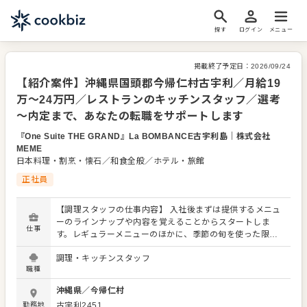
探す
ログイン
メニュー
掲載終了予定日：
2026/09/24
【紹介案件】沖縄県国頭郡今帰仁村古宇利／月給19
万〜24万円／レストランのキッチンスタッフ／選考
～内定まで、あなたの転職をサポートします
『One Suite THE GRAND』La BOMBANCE古宇利島
｜
株式会社
MEME
日本料理・割烹・懐石／和食全般／ホテル・旅館
正社員
【調理スタッフの仕事内容】 入社後まずは提供するメニュ
ーのラインナップや内容を覚えることからスタートしま
仕事
す。レギュラーメニューのほかに、季節の旬を使った限定
メニューを提供することもありますので、これまでの調理
調理・キッチンスタッフ
経験に加え、さまざまなスキルを習得してください。 料理
職種
長のもと新メニューの考案に携わることも可能。自由な発
想から生まれる新作を期待しています。よりよいお店づく
沖縄県
／
今帰仁村
りのためのオペレーション改善や構築についてのアイデア
勤務地
古宇利2451