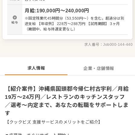
も大歓迎です。 【具体的には…】 ・仕込みや盛り付けなど
カンタンな調理からスタート ・全体の流れを学んで調理全
月給
:
190,000
円〜
240,000
円
般を担当 ・仕入れや在庫管理などキッチンの管理業務 ・ま
かないづくり ・後輩スタッフやアルバイトスタッフの教育
※固定残業代45時間分（53,550円～）を含む。超過分は別
・料理長の補助 ・新メニュー提案 など 入社後はスキルに
給与
途支給 【年収例】 228万～288万円 【試用期間】 3ヶ月
合わせた業務からお任せしますので、徐々に業務の幅を広
（期間中、給与待遇変更なし）
げていきましょう。先輩スタッフがあなたの成長をサポー
トしますので、経験が浅い方も安心してスタートできる環
境です。 ゆくゆくは、料理長やSVといった本部職への昇格
求人番号：
Job000-144-440
をめざせます。
求人情報
企業・店舗情報
【紹介案件】沖縄県国頭郡今帰仁村古宇利／月給
19万〜24万円／レストランのキッチンスタッフ
／選考～内定まで、あなたの転職をサポートしま
す
【クックビズ 支援サービスのメリットをご紹介】