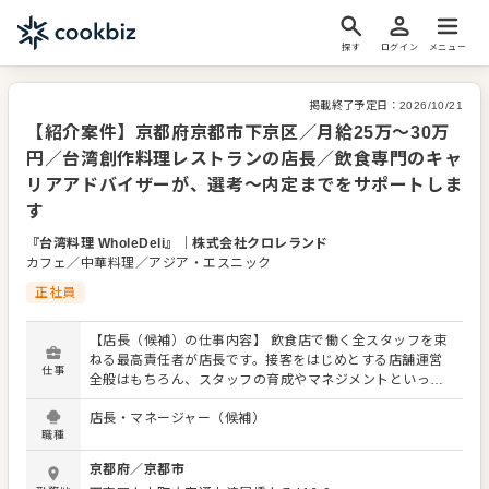
探す
ログイン
メニュー
掲載終了予定日：
2026/10/21
【紹介案件】京都府京都市下京区／月給25万～30万
円／台湾創作料理レストランの店長／飲食専門のキャ
リアアドバイザーが、選考～内定までをサポートしま
す
『台湾料理 WholeDeli』
｜
株式会社クロレランド
カフェ／中華料理／アジア・エスニック
正社員
【店長（候補）の仕事内容】 飲食店で働く全スタッフを束
ねる最高責任者が店長です。接客をはじめとする店舗運営
仕事
全般はもちろん、スタッフの育成やマネジメントといった
重要な役割を担います。また、販促イベントやキャンペー
店長・マネージャー（候補）
ンの企画など売上に直結するやりがいある業務がメインと
職種
なります。マネジメント経験を活かし店長（候補）として
大きく飛躍されることを期待しています。 また、全体のオ
京都府
／
京都市
ペレーション改善や構築もお任せしますので、あなたなら