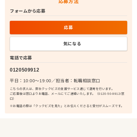
応募方法
フォームから応募
応募
気になる
電話で応募
0120509912
平日：10:00〜19:00
／
担当者：
転職相談窓口
こちらの求人は、弊社クックビズの支援サービス通じて選考を行います。
ご応募後は窓口よりお電話、メールにてご連絡いたします。（0120-50-9912/窓
口）
※お電話の際は「クックビズを見た」とお伝えくださると受付がスムーズです。