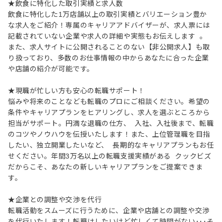
★飲食に特化した取引実績と求人数
飲食に特化した1万店舗以上の取引実績とバリエーション豊か
な求人をご紹介！専属のキャリアアドバイザーが、求人票には
記載されていない企業や求人の詳細や実態もお伝えします 。
また、求人サイトに公開されることのない【非公開求人】も取
り扱っており、多数のお仕事情報の中からあなたに合った企業
や店舗の紹介が可能です。
★現職が忙しい方も安心の転職サポート！
悩みや将来のことなども転職のプロにご相談ください。希望の
条件やキャリアプランをヒアリングし、求人を選ぶところから
担当がサポート。円満な退職の仕方、 入社、入社後まで、転職
のコツやノウハウを伝授いたします！また、上位管理職を目指
したい、独立開業したいなど、 長期的なキャリアプランもお任
せください。年間3万名以上の転職支援実績がある クックビズ
だからこそ、あなたの新しいキャリアプランをご提案できま
す。
★企業との調整や交渉を代行
転職活動をスムーズに行うために、企業や店舗との調整や交渉
を代行いたします！転職はしたいけど忙しくて時間がない･･･そ