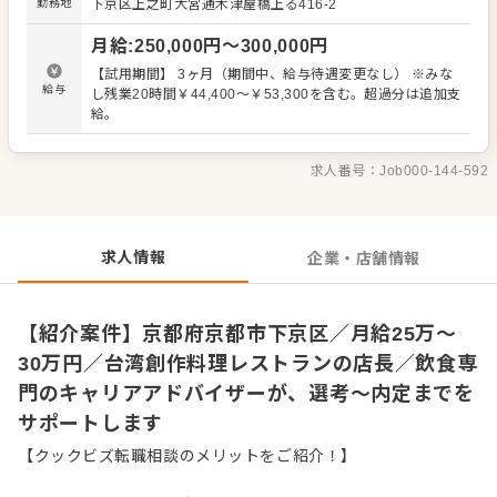
勤務地
下京区上之町大宮通木津屋橋上る416-2
ではのアイデアを積極的に発信してください。 【具体的に
は…】 ・ホール、キッチンの全体管理 ・予約管理、電話対
月給
:
250,000
円〜
300,000
円
応 ・接客、サービス全般 ・スタッフへの指示出し、動きの
確認 ・売上管理、発注業務、在庫管理 ・スタッフの育成や
【試用期間】 3ヶ月（期間中、給与待遇変更なし） ※みな
マネジメント、シフト管理 など 入社後はスキルに合わせ
給与
し残業20時間￥44,400～￥53,300を含む。超過分は追加支
た業務からお任せしますので、徐々に業務の幅を広げてい
給。
きましょう。現店長をはじめ本部スタッフがあなたの成長
をサポートしますので、店長経験がない方も安心してスタ
ートできる環境です。 将来のキャリアとして、SVやエリア
求人番号：
Job000-144-592
マネージャーといった本部職への昇格のチャンスもあり。
独立をめざすなど、店舗運営のノウハウも学べます。 詳細
は面談時にご説明いたします。この求人が気になった方
は、エントリーいただくか『クックビズ転職支援窓口』ま
求人情報
企業・店舗情報
でお問合せください！
【紹介案件】京都府京都市下京区／月給25万～
30万円／台湾創作料理レストランの店長／飲食専
門のキャリアアドバイザーが、選考～内定までを
サポートします
【クックビズ転職相談のメリットをご紹介！】