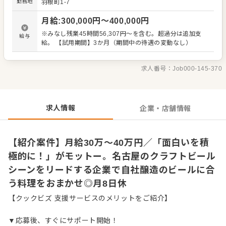
勤務地
羽根町1-7
から、クラフトビールを提供する飲食店の運営やクラフト
ビールの自社醸造へと展開してまいりました。 【主な仕事
月給
:
300,000
円〜
400,000
円
内容】 メニューはイタリアンを中心にさまざまなジャンル
のメニューがラインナップしています。 だから調理経験が
※みなし残業45時間56,307円～を含む。超過分は追加支
給与
ジャンルは問わず。前職を活かして、ご活躍していただけ
給。 【試用期間】3か月（期間中の待遇の変動なし）
ます。 入社後はスキルに合わせた業務からお任せします ・
キッチン、調理場の全体管理 ・厳選した肉や魚、野菜など
の食材食材の下ごしらえや仕込み ・一品ものからコース料
求人番号：
Job000-145-370
理など調理全般 ・食材の選定、仕入れ、メニュー開発、試
作 ・売上管理、発注業務、在庫管理 ・スタッフの育成やマ
ネジメント、シフト管理 など
求人情報
企業・店舗情報
【紹介案件】月給30万～40万円／「面白いを積
極的に！」がモットー。名古屋のクラフトビール
シーンをリードする企業で自社醸造のビールに合
う料理をおまかせ◎月8日休
【クックビズ 支援サービスのメリットをご紹介】
▼応募後、すぐにサポート開始！