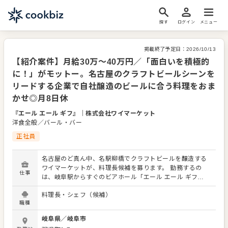
探す
ログイン
メニュー
掲載終了予定日：
2026/10/13
【紹介案件】月給30万～40万円／「面白いを積極的
に！」がモットー。名古屋のクラフトビールシーンを
リードする企業で自社醸造のビールに合う料理をおま
かせ◎月8日休
『エール エール ギフ』
｜
株式会社ワイマーケット
洋食全般／バール・バー
正社員
名古屋のど真ん中、名駅柳橋でクラフトビールを醸造する
ワイマーケットが、料理長候補を募ります。 勤務するの
仕事
は、岐阜駅からすぐのビアホール「エール エール ギフ
（YELL!ALE!!GIFU）」。歴史あるダンスホールをリノベー
料理長・シェフ（候補）
ションした寛ぎの空間。自社製造のクラフトビールはもち
職種
ろん、全国各地から厳選したクラフトビールを取り揃えて
おり、ビール党の大人の社交場になっています。 当社は、
岐阜県
／
岐阜市
もともと、飲食店にお酒を卸す酒販店からスタート。そこ