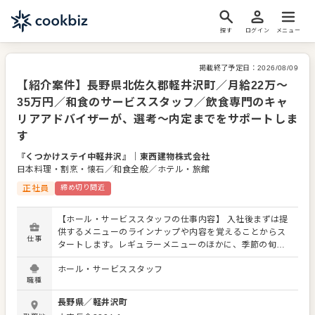
探す
ログイン
メニュー
掲載終了予定日：
2026/08/09
【紹介案件】長野県北佐久郡軽井沢町／月給22万～
35万円／和食のサービススタッフ／飲食専門のキャ
リアアドバイザーが、選考～内定までをサポートしま
す
『くつかけステイ中軽井沢』
｜
東西建物株式会社
日本料理・割烹・懐石／和食全般／ホテル・旅館
正社員
締め切り間近
【ホール・サービススタッフの仕事内容】 入社後まずは提
供するメニューのラインナップや内容を覚えることからス
仕事
タートします。レギュラーメニューのほかに、季節の旬を
使った限定メニューを提供することもありますので、お客
ホール・サービススタッフ
さまに説明できるよう調理スタッフとの連携やコミュニケ
職種
ーションを大切にしてください。 ホール・サービススタッ
フは店舗の顔となります。感謝の言葉をいただいたり、改
長野県
／
軽井沢町
善要求などのご意見を直接いただくこともあります。それ