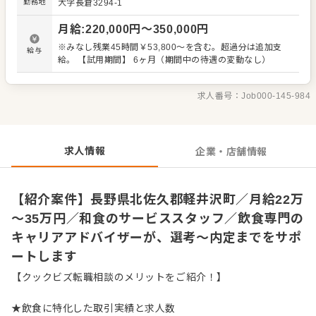
勤務地
大字長倉3294-1
らの内容を店舗メンバーに共有しながら、よりよいお店づ
くりを心がけてください。オペレーション改善や構築につ
月給
:
220,000
円〜
350,000
円
いてのアイデアも大歓迎です。 【具体的には…】 ・開店、
閉店準備、清掃 ・お席へのご案内、オーダーテイク、レジ
※みなし残業45時間￥53,800～を含む。超過分は追加支
給与
対応など接客全般 ・ドリンク作り、提供 ・テーブルの片づ
給。 【試用期間】 6ヶ月（期間中の待遇の変動なし）
け ・予約管理、電話対応 など 入社後はスキルに合わせた
業務からお任せしますので、徐々に業務の幅を広げていき
ましょう。先輩スタッフがあなたの成長をサポートします
求人番号：
Job000-145-984
ので、経験が浅い方も安心してスタートできる環境です。
ゆくゆくは、ホールリーダーや副店長、店長、SVへの昇格
をめざせます。 詳細は面談時にご説明いたします。この求
人が気になった方は、エントリーいただくか『クックビズ
求人情報
企業・店舗情報
転職支援窓口』までお問合せください！
【紹介案件】長野県北佐久郡軽井沢町／月給22万
～35万円／和食のサービススタッフ／飲食専門の
キャリアアドバイザーが、選考～内定までをサポ
ートします
【クックビズ転職相談のメリットをご紹介！】
★飲食に特化した取引実績と求人数