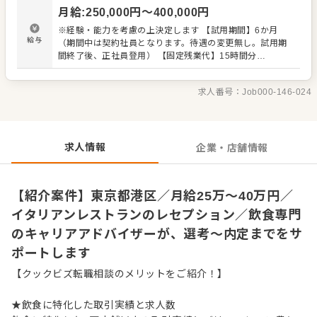
入社後はスキルに合わせた業務からお任せしますので、
月給
:
250,000
円〜
400,000
円
徐々に業務の幅を広げてください。先輩スタッフがあなた
の成長を多角的にサポート。経験が浅い方やブランクのあ
※経験・能力を考慮の上決定します 【試用期間】6か月
る方も安心してスタートできる環境です。 ゆくゆくは、リ
給与
（期間中は契約社員となります。待遇の変更無し。試用期
ーダーや店長、SVやエリアマネージャーなどへの昇格をめ
間終了後、正社員登用） 【固定残業代】15時間分
ざせます。 詳細は面談時にご説明いたします。この求人が
（￥24,100～￥38,600）含む。超過分は別途支給
気になった方は、エントリーいただくか『クックビズ転職
支援窓口』までお問合せください！
求人番号：
Job000-146-024
求人情報
企業・店舗情報
【紹介案件】東京都港区／月給25万～40万円／
イタリアンレストランのレセプション／飲食専門
のキャリアアドバイザーが、選考～内定までをサ
ポートします
【クックビズ転職相談のメリットをご紹介！】
★飲食に特化した取引実績と求人数