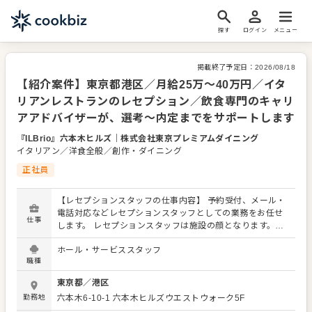
探す
ログイン
メニュー
掲載終了予定日：
2026/08/18
【紹介案件】東京都港区／月給25万～40万円／イタ
リアンレストランのレセプション／飲食専門のキャリ
アアドバイザーが、選考～内定までをサポートします
『ILBrio』六本木ヒルズ
｜
株式会社東京プレミアムダイニング
イタリアン／洋食全般／創作・ダイニング
正社員
【レセプションスタッフの仕事内容】 予約受付、メール・
電話対応などレセプションスタッフとしての業務をお任せ
仕事
します。 レセプションスタッフは施設の顔となります。感
謝の言葉をいただいたり、改善要求などのご意見を直接い
ホール・サービススタッフ
ただくこともあります。それらの内容をメンバーに共有し
職種
ながら、よりよい施設づくりを心がけてください。オペレ
ーション改善や構築についてのアイデアも大歓迎です。
東京都
／
港区
【具体的には…】 ・予約受付 ・お客様からのメール、電話
勤務地
六本木6-10-1
六本木ヒルズウエストウォーク5F
対応 ・お客様来店時の案内 ・クローク業務 ・会計 など