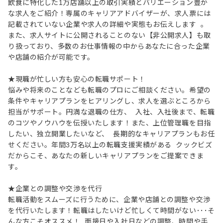
飲食に特化した1万店舗以上の取引実績とバリエーション豊か
な求人をご紹介！専属のキャリアアドバイザーが、求人票には
記載されていない企業や求人の詳細や実態もお伝えします 。
また、求人サイトに公開されることのない【非公開求人】も取
り扱っており、多数のお仕事情報の中からあなたに合った企業
や店舗の紹介が可能です。
★現職が忙しい方も安心の転職サポート！
悩みや将来のことなども転職のプロにご相談ください。希望の
条件やキャリアプランをヒアリングし、求人を選ぶところから
担当がサポート。円満な退職の仕方、 入社、入社後まで、転職
のコツやノウハウを伝授いたします！また、上位管理職を目指
したい、独立開業したいなど、 長期的なキャリアプランもお任
せください。年間3万名以上の転職支援実績がある クックビズ
だからこそ、あなたの新しいキャリアプランをご提案できま
す。
★企業との調整や交渉を代行
転職活動をスムーズに行うために、企業や店舗との調整や交渉
を代行いたします！転職はしたいけど忙しくて時間がない･･･そ
んな方こそオススメ！ 面接日や入社日などの調整、時間や手