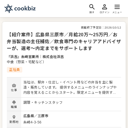
探す
ログイン
メニュー
掲載終了予定日：
2026/10/12
【紹介案件】広島県三原市／月給20万～25万円／お
弁当製造の主任補佐／飲食専門のキャリアアドバイザ
ーが、選考～内定までをサポートします
『浜吉』糸崎営業所
｜
株式会社浜吉
中食（惣菜・宅配など）
正社員
当社は、駅弁・仕出し・イベント用などの弁当を主に製
造・販売しています。 提供するメニューのラインナップや
仕事
内容を覚えることからスタート。限定メニューを提供する
こともありますので、日々の調理業務に加え、さまざまな
調理・キッチンスタッフ
スキルを活かしたり、習得できたりもします。 メニューの
職種
提案も可能です。ぜひアイデアを発信してください。より
よいお店づくりのためのオペレーション改善なども大歓迎
広島県
／
三原市
です。 【具体的には…】 ・商品の仕上げ工程（盛付） ・食
勤務地
糸崎4-3-56
材の用意（食材のカット等） ・食材包材の在庫の確認(発注