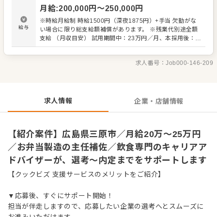
も含む） ・注文内容の確認（時間数量内容） ・衛生管理
月給
:
200,000
円〜
250,000
円
・調理補助 ・清掃 ・買い出し 入社後はスキルに合わせた
業務からお任せしますので、徐々に仕事の幅を広げていき
※時給月給制 時給1500円（深夜1875円）+手当 欠勤がな
ましょう。成長をしっかりサポートしますので、経験に関
給与
い場合に限り総支給額補償があります。 ※残業代別途全額
わらず安心してスタートできる環境です。 ゆくゆくはステ
支給 （月収目安） 試用期間中：23万円／月、本採用後：
ップアップなどもめざせます。
30万円／月程度 現状それ以上支給される人がほとんどで
す。 【試用期間】 3ヵ月 ※期間中は時給1200円（深夜は時
求人番号：
Job000-146-209
給1500円）
求人情報
企業・店舗情報
【紹介案件】広島県三原市／月給20万～25万円
／お弁当製造の主任補佐／飲食専門のキャリアア
ドバイザーが、選考～内定までをサポートします
【クックビズ 支援サービスのメリットをご紹介】
▼応募後、すぐにサポート開始！
担当が伴走しますので、応募したい企業の選考へとスムーズに