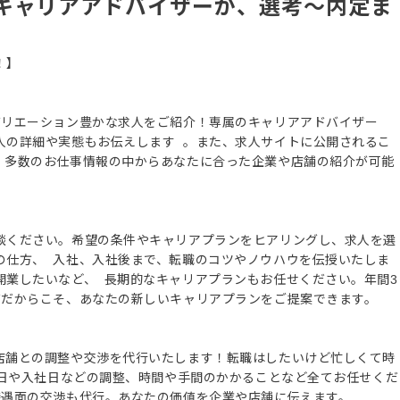
キャリアアドバイザーが、選考～内定ま
！】
バリエーション豊かな求人をご紹介！専属のキャリアアドバイザー
人の詳細や実態もお伝えします 。また、求人サイトに公開されるこ
、多数のお仕事情報の中からあなたに合った企業や店舗の紹介が可能
談ください。希望の条件やキャリアプランをヒアリングし、求人を選
の仕方、 入社、入社後まで、転職のコツやノウハウを伝授いたしま
開業したいなど、 長期的なキャリアプランもお任せください。年間3
ズだからこそ、あなたの新しいキャリアプランをご提案できます。
店舗との調整や交渉を代行いたします！転職はしたいけど忙しくて時
接日や入社日などの調整、時間や手間のかかることなど全てお任せくだ
待遇面の交渉も代行。あなたの価値を企業や店舗に伝えます。