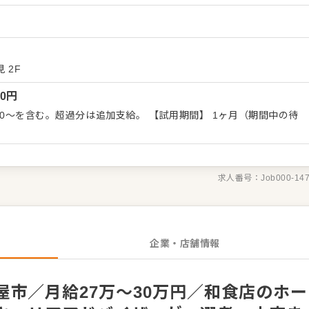
てください。 ホール・サービススタッフは店舗の顔となります。
、改善要求などのご意見を直接いただくこともあります。それらの
しながら、よりよいお店づくりを心がけてください。オペレーショ
具体的には…】 ・開店、閉店準備、清掃
テイク、レジ対応など接客全般 ・ドリンク作り、提供 ・テーブル
 2F
務からお任せしますので、
00
円
きましょう。先輩スタッフがあなたの成長をサポートしますので、
ートできる環境です。 ゆくゆくは、ホールリーダーや副店長、店
超過分は追加支給。 【試用期間】 1ヶ月（期間中の待
になった方
『クックビズ転職支援窓口』までお問合せください！
求人番号：
Job000-14
企業・店舗情報
市／月給27万～30万円／和食店のホー