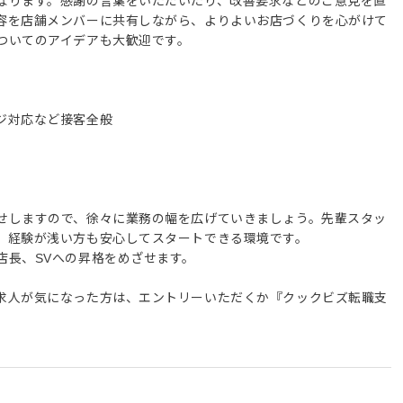
なります。感謝の言葉をいただいたり、改善要求などのご意見を直
容を店舗メンバーに共有しながら、よりよいお店づくりを心がけて
ついてのアイデアも大歓迎です。
ジ対応など接客全般
せしますので、徐々に業務の幅を広げていきましょう。先輩スタッ
、経験が浅い方も安心してスタートできる環境です。
店長、SVへの昇格をめざせます。
求人が気になった方は、エントリーいただくか『クックビズ転職支