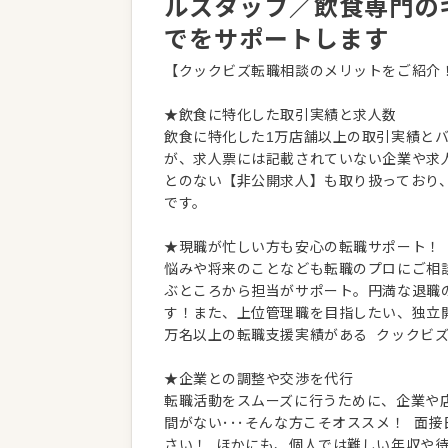
ルスタッフ／飲食専門の
でをサポートします
【クックビズ転職相談のメリットをご紹介
★飲食に特化した取引実績と求人数
飲食に特化した1万店舗以上の取引実績と
が、求人票には記載されていない企業や求
とのない【非公開求人】も取り扱っており
です。
★現職が忙しい方も安心の転職サポート！
悩みや将来のことなども転職のプロにご相
ぶところから担当がサポート。円満な退職
す！また、上位管理職を目指したい、独立
万名以上の転職支援実績がある クックビ
★企業との調整や交渉を代行
転職活動をスムーズに行うために、企業や
間がない･･･そんな方こそオススメ！ 面
さい！ ほかにも、個人では難しい年収や