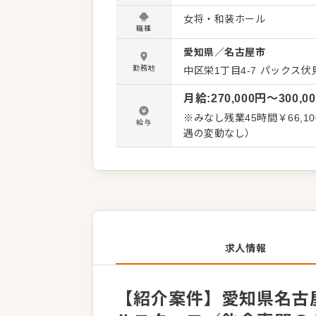
ミュニケーションを大切にし
女将・和装ホール
感謝の言葉をいただいたり
職種
内容を店舗メンバーに共有
愛知県
／
名古屋市
ン改善や構築についてのアイデアも大歓迎です。 【
・お席へのご案内、オーダー
勤務地
中区栄1丁目4-7
パックス伏見
の片づけ ・予約管理、電話対応 など 入社後はスキルに合わせた業
月給
:
270,000
円〜
300,0
徐々に業務の幅を広げてい
経験が浅い方も安心してスタ
※みなし残業45時間￥66,100～を含む。
給与
長、SVへの昇格をめざせます。 詳細は面談時にご説明いたします。この求人が気
遇の変動なし）
は、エントリーいただくか
求人情報
【紹介案件】愛知県名古屋