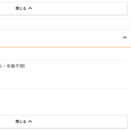
閉じる
ル・年数不問）
閉じる