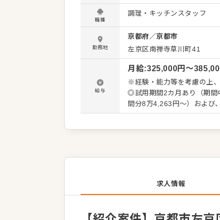
発信してください。よりよい
調理・キッチンスタッフ
体的には…】 ・仕込みから
職種
務 ・まかないづくり ・後
京都府
／
京都市
・料理長の補助 ・新メニュー提案 など 入社後はスキルに合わ
で、徐々に仕事の幅を広げ
勤務地
左京区南禅寺草川町41
ず安心してスタートできる環
月給
:
325,000
円〜
385,0
※経験・能力等を考慮の上、検討します ◎頑張りはしっかり評価
給与
◎試用期間2カ月あり（期間
間分8万4,263円～）およ
分は別途支給
求人情報
【紹介案件】京都市左京