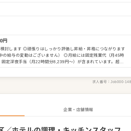
お店づくりのためのオペレーション改善なども大歓迎です。 【具
盛り付けまでの調理全般 ・仕入れや在庫管理などキッチンの管理業
輩スタッフやアルバイトスタッフの教育 ・洗浄や清掃など衛生管理
せた業務からお任せしますの
ていきましょう。成長をしっかりサポートしますので、経験に関わら
境です。 ゆくゆくはステップアップなどもめざせます。
00
円
し昇給・昇格につながります
中の給与の変動はございません） ◎月給には固定残業代（月45時
び、固定深夜手当（月22時間分8,239円～）が含まれています。超過
求人番号：
Job000-14
企業・店舗情報
区／ホテルの調理・キッチンスタッフ