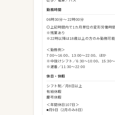
徒歩／電車／バス
勤務時間
06時30分
〜
22時00分
◎上記時間内で1カ月単位の変形労働時
※残業あり
※22時以降は18歳以上の方のみ勤務可
＜勤務例＞
7:00～16:00、13:00～22:00、ほか
※中抜けシフト／6:30～10:00、15:30～2
※遅番／11:30～22:00
休日・休暇
シフト制／月8日以上
有給休暇
慶弔休暇
＜年間休日107日＞
■月9日（2月のみ8日）