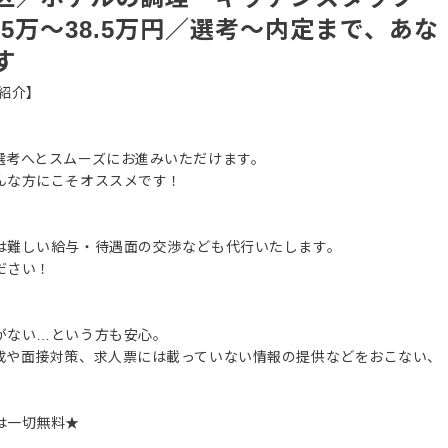
.5万〜38.5万円／選考～内定まで、あな
す
紹介】
選考へとスムーズにお進みいただけます。
んな方にこそオススメです！
は難しい給与・待遇面の交渉なども代行いたします。
ださい！
がない…という方も安心。
成や面接対策、求人票には載っていない情報の提供などをおこない、
は一切無料★
。