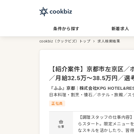
条件から探す
新着求人
cookbiz（クックビズ）トップ
求人検索結果
【紹介案件】京都市左京区／
／月給32.5万〜38.5万円
『ふふ』京都
｜
株式会社KPG HOTEL&RE
日本料理・割烹・懐石／ホテル・旅館／ス
正社員
【調理スタッフの仕事内容】
らスタート。限定メニュー
仕事
なスキルを活かしたり、習得