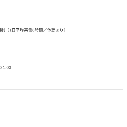
間制（1日平均実働8時間／休憩あり）
能
1:00