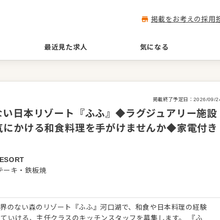
掲載をお考えの採用
最近見た求人
気になる
掲載終了予定日：
2026/09/2
ない日本リゾート『ふふ』◆ラグジュアリー施設
気にかける和食料理を手がけませんか◆家電付き
ESORT
テーキ・鉄板焼
境界のない森のリゾート『ふふ』河口湖で、和食や日本料理の経験
ていける、主任クラスのキッチンスタッフを募集します。 『ふ