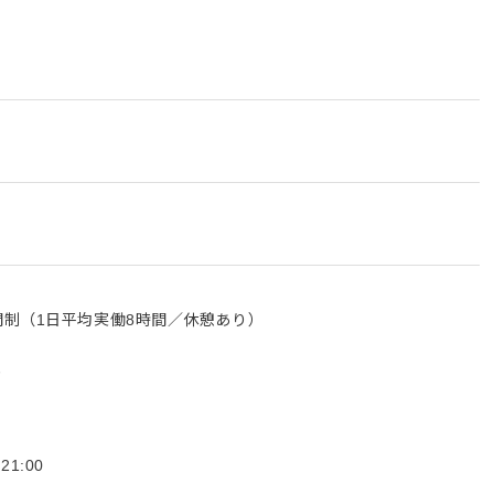
間制（1日平均実働8時間／休憩あり）
能
1:00