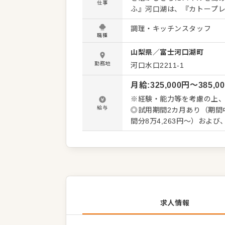
仕事
ふ』河口湖は、『カトープ
す。 お客様は主にラグジュ
調理・キッチンスタッフ
が納得できる料理を提供していきます。 【調理スタッフの仕事内容
職種
ーのラインナップや内容を
山梨県
／
富士河口湖町
ので、日々の調理業務に加え
ューの提案も可能です。ぜ
勤務地
河口水口2211-1
レーション改善なども大歓迎です。 【具体的には…】 ・仕込みから盛り
月給
:
325,000
円〜
385,0
・仕入れや在庫管理などキッ
タッフの教育 ・洗浄や清掃など衛
※経験・能力等を考慮の上、検討します ◎頑張りはしっかり評価
ルに合わせた業務からお任
給与
◎試用期間2カ月あり（期間
かりサポートしますので、経
間分8万4,263円～）およ
ップアップなどもめざせま
分は別途支給
求人情報