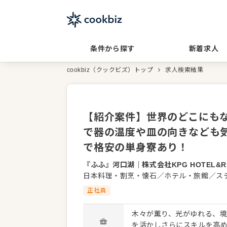
条件から探す
新着求人
cookbiz（クックビズ）トップ
求人検索結果
【紹介案件】世界のどこにも
で器の温度や皿の向きなども
で格安の単身寮あり！
『ふふ』河口湖
｜
株式会社KPG HOTEL&R
日本料理・割烹・懐石／ホテル・旅館／ス
正社員
木々が薫り、光がゆれる、
を活かしさらにスキルを高め