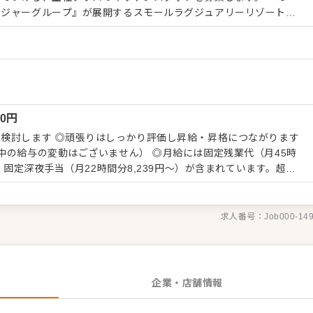
レジャーグループ』が展開するスモールラグジュアリーリゾートで
アリーを愉しめる幅広い年齢層の方々。 食材に妥協せず、自分たち
】 まずは、提供するメニュ
覚えることからスタート。限定メニューを提供することもあります
、さまざまなスキルを活かしたり、習得できたりもします。 メニ
ひアイデアを発信してください。よりよいお店づくりのためのオペ
付けまでの調理全般
00
円
チンの管理業務 ・まかないづくり ・後輩スタッフやアルバイトス
生管理 ・料理長の補助 ・新メニュー提案 など 入社後はスキ
し昇給・昇格につながります
せしますので、徐々に仕事の幅を広げていきましょう。成長をしっ
中の給与の変動はございません） ◎月給には固定残業代（月45時
験に関わらず安心してスタートできる環境です。 ゆくゆくはステ
び、固定深夜手当（月22時間分8,239円～）が含まれています。超過
す。
求人番号：
Job000-14
企業・店舗情報