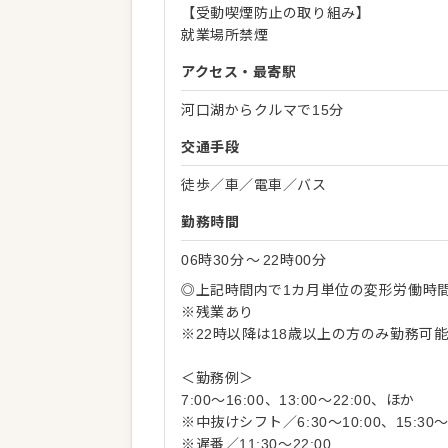
【受動喫煙防止の取り組み】
就業場所禁煙
アクセス・最寄駅
河口湖からクルマで15分
交通手段
徒歩／車／電車／バス
勤務時間
06時30分
〜
22時00分
◎上記時間内で1カ月単位の変形労働時
※残業あり
※22時以降は18歳以上の方のみ勤務可
＜勤務例＞
7:00～16:00、13:00～22:00、ほか
※中抜けシフト／6:30～10:00、15:30～2
※遅番／11:30～22:00