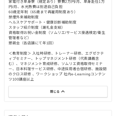
家電付き単身寮（規定あり）寮費2万円/月、単身赴任1万
円/月、水光熱費は別途自己負担
60歳定年制（65歳まで再雇用制度あり）
禁煙外来補助制度
ヘルスケアサポート・健康診断補助制度
スタッフ紹介制度（謝礼金支給）
資格取得お祝い金制度（ソムリエ/サービス接遇検定/衛生
管理者など）
懇親会（各店舗にて年1回）
＜教育制度＞ 入社時研修、トレーナー研修、エグゼクテ
ィブセミナー、トップマネジメント研修（代表講義含
む）、マネジメント育成研修、ソムリエ資格取得セミナ
ー、日本料理サービス研修、中途採用者合宿研修、施設間
のクロス研修 、ワークショップ 社内e-Learningコンテン
ツ100講座以上
閉じる