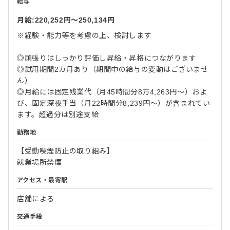
給与
月給:220,252円〜250,134円
※経験・能力等を考慮の上、検討します
◎頑張りはしっかり評価し昇給・昇格につながります
◎試用期間2カ月あり（期間中の給与の変動はございませ
ん）
◎月給には固定残業代（月45時間分8万4,263円～）およ
び、固定深夜手当（月22時間分8,239円～）が含まれてい
ます。超過分は別途支給
勤務地
【受動喫煙防止の取り組み】
就業場所禁煙
アクセス・最寄駅
店舗による
交通手段