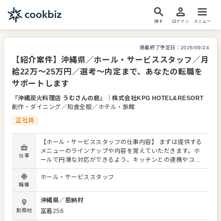
探す
ログイン
メニュー
掲載終了予定日：
2026/09/24
【紹介案件】沖縄県／ホール・サービススタッフ／月
給22万〜25万円／選考～内定まで、あなたの転職を
サポートします
『沖縄炭火料理店 うむさんの庭』
｜
株式会社KPG HOTEL&RESORT
創作・ダイニング／和食全般／ホテル・旅館
正社員
【ホール・サービススタッフの仕事内容】 まずは提供する
メニューのラインナップや内容を覚えていただきます。ホ
仕事
ールで円滑な対応ができるよう、キッチンとの連携やコミ
ュニケーションも大切にしてください。 お店の顔として、
ホール・サービススタッフ
お客さまから直接感謝の言葉をいただいたり、改善要求な
職種
どのご意見をいただくこともあります。内容は店舗メンバ
ーに共有しながら、よりよいお店づくりを心がけてくださ
沖縄県
／
恩納村
い。オペレーション改善などのアイデアも大歓迎です。
勤務地
冨着256
【具体的には…】 ・お席へのご案内、オーダーテイク、レ