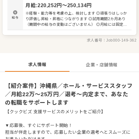
ジ対応など接客全般 ・ドリンク作り、提供 ・テーブルの片
月給
:
220,252
円〜
250,134
円
づけ、清掃 ・予約管理、電話対応 など 入社後はスキルに
合わせた業務からお任せしますので、徐々に仕事の幅を広
※経験・能力等を考慮の上、検討します ◎頑張りはしっか
げていきましょう。成長をしっかりサポートしますので、
給与
り評価し昇給・昇格につながります ◎試用期間2カ月あり
経験に関わらず安心してスタートできる環境です。 ゆくゆ
（期間中の給与の変動はございません） ◎月給には固定残
くはステップアップなどもめざせます。
業代（月45時間分8万4,263円～）および、固定深夜手当
（月22時間分8,239円～）が含まれています。超過分は別
求人番号：
Job000-149-362
途支給
求人情報
企業・店舗情報
【紹介案件】沖縄県／ホール・サービススタッフ
／月給22万〜25万円／選考～内定まで、あなた
の転職をサポートします
【クックビズ 支援サービスのメリットをご紹介】
▼応募後、すぐにサポート開始！
担当が伴走しますので、応募したい企業の選考へとスムーズに