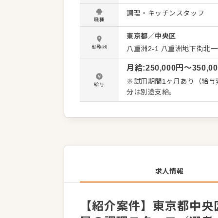
い。 料理長のもと新メニュ
調理・キッチンスタッフ
しています。よりよいお店
職種
歓迎です。 【具体的には…】 ・仕込みや盛り付けなどカンタンな調理からスタート ・全体の
東京都
／
中央区
流れを学んで調理全般を担当
・後輩スタッフやアルバイトスタ
勤務地
八重洲2-1
八重洲地下街北一
スキルに合わせた業務から
月給
:
250,000
円〜
350,0
タッフがあなたの成長をサ
す。 ゆくゆくは、料理長や
※試用期間1ヶ月あり（給与変動
給与
分は別途支給。
求人情報
【紹介案件】東京都中央区