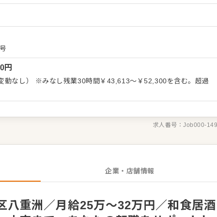
ーの考案に携わることも可能。自由な発想から生まれる新作を期待
づくりのためのオペレーション改善や構築についてのアイデアも大
 ・仕入れや在庫管理などキッチンの管理業務 ・まかないづくり
ッフの教育 ・料理長の補助 ・新メニュー提案 など 入社後は
号
お任せしますので、徐々に業務の幅を広げていきましょう。先輩ス
00
円
ポートしますので、経験が浅い方も安心してスタートできる環境で
SVといった本部職への昇格をめざせます。
なし） ※みなし残業30時間￥43,613～￥52,300を含む。超過
求人番号：
Job000-14
企業・店舗情報
八重洲／月給25万〜32万円／和食居酒