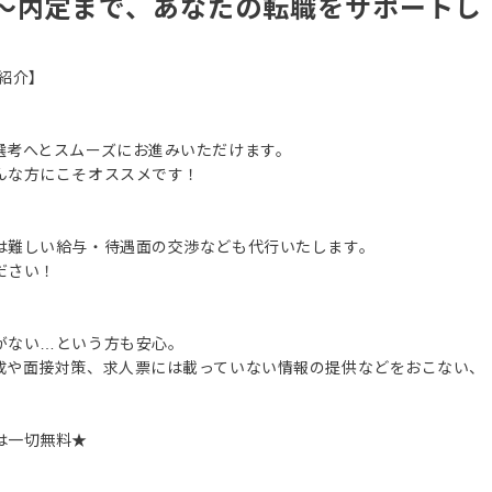
～内定まで、あなたの転職をサポートし
紹介】
選考へとスムーズにお進みいただけます。
んな方にこそオススメです！
は難しい給与・待遇面の交渉なども代行いたします。
ださい！
がない…という方も安心。
成や面接対策、求人票には載っていない情報の提供などをおこない、
は一切無料★
。