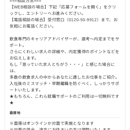
===相談方法===
【WEB相談の場合】下記「応募フォームを開く」をクリ
ックし、エントリーへお進みください。
【電話相談の場合】受付窓口（0120-50-9912）まで、お
気軽にお電話ください。
飲食専門のキャリアアドバイザーが、選考～内定までをサ
ポート。
さらにくわしい求人の詳細や、内定獲得のポイントなどを
お伝えします。
もし「思っていた求人とちがう・・・」と感じた場合に
は、
多数の飲食求人の中からあなたに適したお仕事をご紹介。
入社後のミスマッチ・早期離職を防ぐべく、しっかりサポ
ートいたします。
★もちろん、これら就職サポートのご利用は一切無料です
★
面接地
※面接はオンラインか対面で実施となります
※対面の場合、遠方にお住まいの方は調整いたします