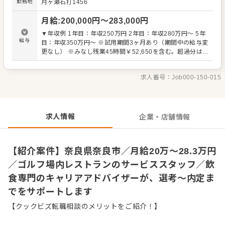
勤務地
月ヶ瀬石打1456
らの内容を店舗メンバーに共有しながら、よりよいお店づ
くりを心がけてください。オペレーション改善や構築につ
月給
:
200,000
円〜
283,000
円
いてのアイデアも大歓迎です。 【具体的には…】 ・開店、
閉店準備、清掃 ・お席へのご案内、オーダーテイク、レジ
▼年収例 1年目：年収250万円 2年目：年収280万円～ 5年
対応など接客全般 ・ドリンク作り、提供 ・テーブルの片づ
給与
目：年収350万円～ ※試用期間3ヶ月あり（期間中の給与変
け ・予約管理、電話対応 など 入社後はスキルに合わせた
更なし） ※みなし残業45時間￥52,650を含む。超過分は別
業務からお任せしますので、徐々に業務の幅を広げていき
途支給。
ましょう。先輩スタッフがあなたの成長をサポートします
ので、経験が浅い方も安心してスタートできる環境です。
求人番号：
Job000-150-015
ゆくゆくは、ホールリーダーや副店長、店長、SVへの昇格
をめざせます。 詳細は面談時にご説明いたします。この求
人が気になった方は、エントリーいただくか『クックビズ
転職支援窓口』までお問合せください！
求人情報
企業・店舗情報
【紹介案件】奈良県奈良市／月給20万～28.3万円
／ゴルフ場内レストランのサービススタッフ／飲
食専門のキャリアアドバイザーが、選考～内定ま
でをサポートします
【クックビズ転職相談のメリットをご紹介！】