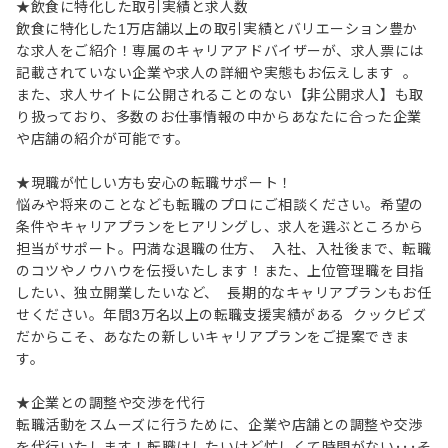
★飲食に特化した取引実績と求人数
飲食に特化した1万店舗以上の取引実績とバリエーション豊か
な求人をご紹介！専属のキャリアアドバイザーが、求人票には
記載されていない企業や求人の詳細や実態もお伝えします 。
また、求人サイトに公開されることのない【非公開求人】も取
り扱っており、多数のお仕事情報の中からあなたに合った企業
や店舗の紹介が可能です。
★現職が忙しい方も安心の転職サポート！
悩みや将来のことなども転職のプロにご相談ください。希望の
条件やキャリアプランをヒアリングし、求人を選ぶところから
担当がサポート。円満な退職の仕方、 入社、入社後まで、転職
のコツやノウハウを伝授いたします！また、上位管理職を目指
したい、独立開業したいなど、 長期的なキャリアプランもお任
せください。年間3万名以上の転職支援実績がある クックビズ
だからこそ、あなたの新しいキャリアプランをご提案できま
す。
★企業との調整や交渉を代行
転職活動をスムーズに行うために、企業や店舗との調整や交渉
を代行いたします！転職はしたいけど忙しくて時間がない･･･そ