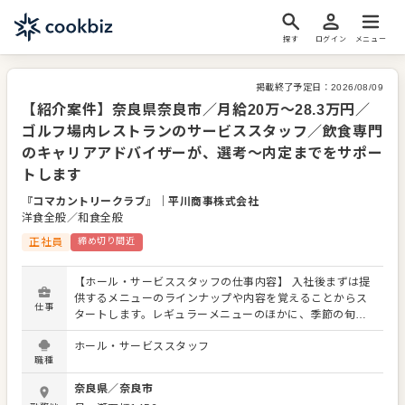
探す
ログイン
メニュー
掲載終了予定日：
2026/08/09
【紹介案件】奈良県奈良市／月給20万～28.3万円／
ゴルフ場内レストランのサービススタッフ／飲食専門
のキャリアアドバイザーが、選考～内定までをサポー
トします
『コマカントリークラブ』
｜
平川商事株式会社
洋食全般／和食全般
正社員
締め切り間近
【ホール・サービススタッフの仕事内容】 入社後まずは提
供するメニューのラインナップや内容を覚えることからス
仕事
タートします。レギュラーメニューのほかに、季節の旬を
使った限定メニューを提供することもありますので、お客
ホール・サービススタッフ
さまに説明できるよう調理スタッフとの連携やコミュニケ
職種
ーションを大切にしてください。 ホール・サービススタッ
フは店舗の顔となります。感謝の言葉をいただいたり、改
奈良県
／
奈良市
善要求などのご意見を直接いただくこともあります。それ